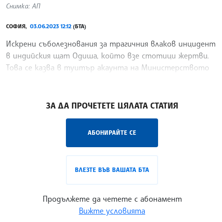
Снимка: АП
СОФИЯ,
03.06.2023 12:12
(БТА)
Искрени съболезнования за трагичния влаков инцидент
в индийския щат Одиша, който взе стотици жертви.
Това се казва в туитър акаунта на Министерството
на външните работи (МВнР).
/АБ/
ЗА ДА ПРОЧЕТЕТЕ ЦЯЛАТА СТАТИЯ
АБОНИРАЙТЕ СЕ
ВЛЕЗТЕ ВЪВ ВАШАТА БТА
Продължете да четете с абонамент
Вижте условията