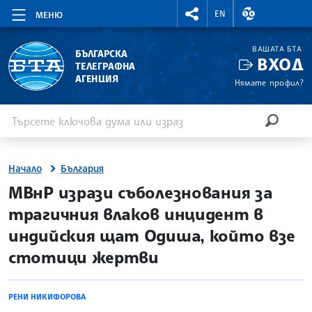
RIGHTMENU.SOCIAL
ВАЛУТНИ КУР
EN
МЕНЮ
ВАШАТА БТА
БЪЛГАРСКА
ВХОД
ТЕЛЕГРАФНА
АГЕНЦИЯ
Нямате профил?
Въведете ключова дума или израз
Търсене
ТЪРСЕН
Начало
България
site.bta
МВнР изрази съболезнования за
трагичния влаков инцидент в
индийския щат Одиша, който взе
стотици жертви
РЕНИ НИКИФОРОВА