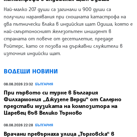
Най-малко 207 души са загинали и 900 души са
получили наранявания при снощната катастрофа на
два пътнически влака в индийския щат Одиша, която е
най-смъртоносният железопътен инцидент в
страната от повече от десетилетие, предаде
Ройтерс, като се позова на държавни служители в
източния индийски щат.
ВОДЕЩИ НОВИНИ
08.08.2026 23:32
БЪЛГАРИЯ
При първото си турне в България
Филхармония „Джузепе Верди“ от Салерно
представи музиката на композитора на
Царевец във Велико Търново
08.08.2026 22:28
БЪЛГАРИЯ
Врачани превърнаха улица „Търговска“ в