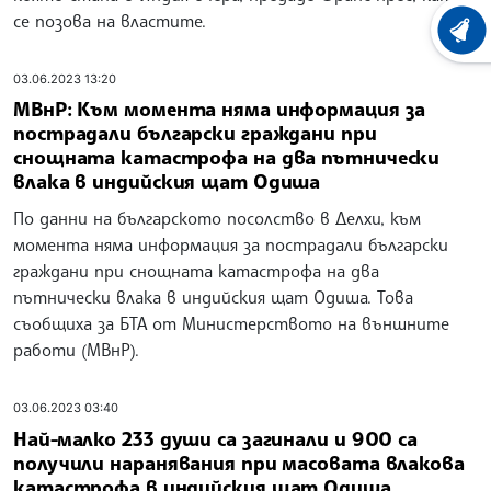
се позова на властите.
ХРОНО
03.06.2023 13:20
МВнР: Към момента няма информация за
пострадали български граждани при
снощната катастрофа на два пътнически
влака в индийския щат Одиша
По данни на българското посолство в Делхи, към
момента няма информация за пострадали български
граждани при снощната катастрофа на два
пътнически влака в индийския щат Одиша. Това
съобщиха за БТА от Министерството на външните
работи (МВнР).
03.06.2023 03:40
Най-малко 233 души са загинали и 900 са
получили наранявания при масовата влакова
катастрофа в индийския щат Одиша