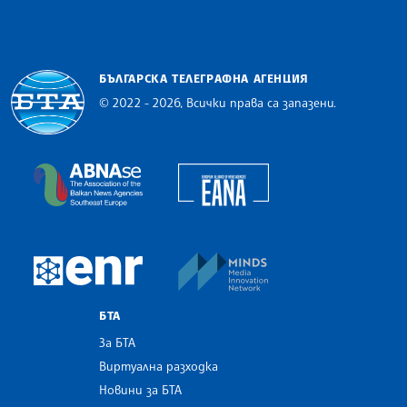
БЪЛГАРСКА ТЕЛЕГРАФНА АГЕНЦИЯ
© 2022 - 2026, Всички права са запазени.
Българска телеграфна агенция
European Alliance of N
The Assocoation of the Balkan News Agencies S
MINDS Media Innovatio
European Newsroom
БТА
За БТА
Виртуална разходка
Новини за БТА