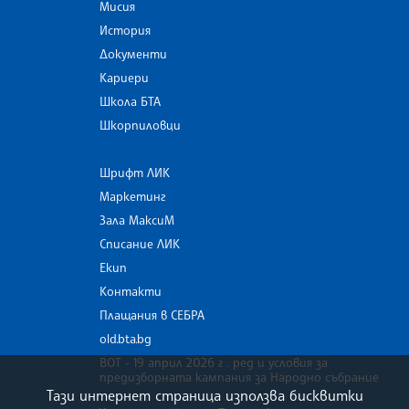
Мисия
История
Документи
Кариери
Школа БТА
Шкорпиловци
Шрифт ЛИК
Маркетинг
Зала МаксиМ
Списание ЛИК
Екип
Контакти
Плащания в СЕБРА
old.bta.bg
ВОТ - 19 април 2026 г . ред и условия за
предизборната кампания за Народно събрание
Тази интернет страница използва бисквитки