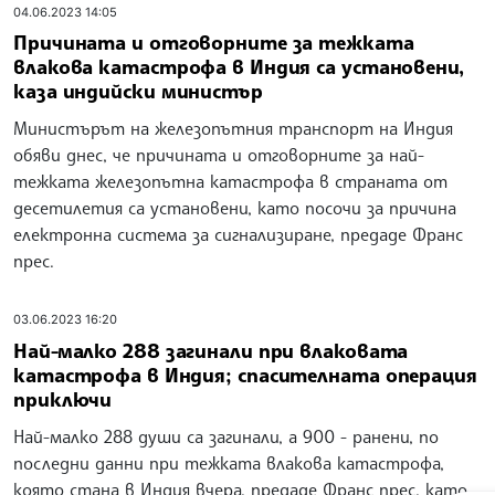
04.06.2023 14:05
Причината и отговорните за тежката
влакова катастрофа в Индия са установени,
каза индийски министър
Министърът на железопътния транспорт на Индия
обяви днес, че причината и отговорните за най-
тежката железопътна катастрофа в страната от
десетилетия са установени, като посочи за причина
електронна система за сигнализиране, предаде Франс
прес.
03.06.2023 16:20
Най-малко 288 загинали при влаковата
катастрофа в Индия; спасителната операция
приключи
Най-малко 288 души са загинали, а 900 - ранени, по
последни данни при тежката влакова катастрофа,
която стана в Индия вчера, предаде Франс прес, като