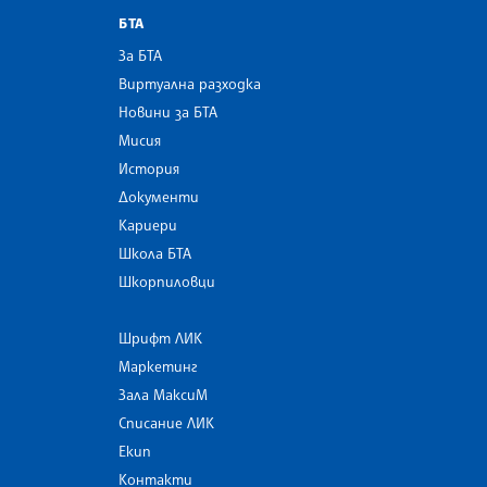
БТА
За БТА
Виртуална разходка
Новини за БТА
Мисия
История
Документи
Кариери
Школа БТА
Шкорпиловци
Шрифт ЛИК
Маркетинг
Зала МаксиМ
Списание ЛИК
Екип
Контакти