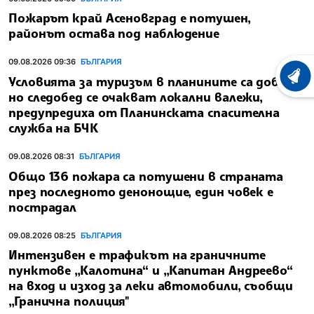
Пожарът край Асеновград е потушен,
районът остава под наблюдение
09.08.2026 09:36
БЪЛГАРИЯ
Условията за туризъм в планините са добри,
ХРОНО
но следобед се очакват локални валежи,
предупредиха от Планинската спасителна
служба на БЧК
09.08.2026 08:31
БЪЛГАРИЯ
Общо 136 пожара са потушени в страната
през последното денонощие, един човек е
пострадал
09.08.2026 08:25
БЪЛГАРИЯ
Интензивен е трафикът на граничните
пунктове „Калотина“ и „Капитан Андреево“
на вход и изход за леки автомобили, съобщи
„Гранична полиция"