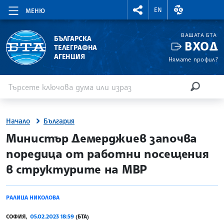
RIGHTMENU.SOCIAL
ВАЛУТНИ КУР
EN
МЕНЮ
ВАШАТА БТА
БЪЛГАРСКА
ВХОД
ТЕЛЕГРАФНА
АГЕНЦИЯ
Нямате профил?
Въведете ключова дума или израз
Търсене
ТЪРСЕН
Начало
България
site.bta
Министър Демерджиев започва
поредица от работни посещения
в структурите на МВР
РАЛИЦА НИКОЛОВА
СОФИЯ,
05.02.2023 18:59
(БТА)