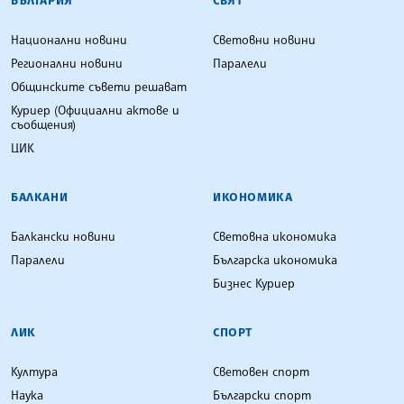
БЪЛГАРИЯ
СВЯТ
Национални новини
Световни новини
Регионални новини
Паралели
Общинските съвети решават
Куриер (Официални актове и
съобщения)
ЦИК
БАЛКАНИ
ИКОНОМИКА
Балкански новини
Световна икономика
Паралели
Българска икономика
Бизнес Куриер
ЛИК
СПОРТ
Култура
Световен спорт
Наука
Български спорт