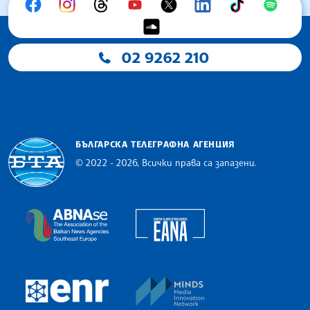
02 9262 210
БЪЛГАРСКА ТЕЛЕГРАФНА АГЕНЦИЯ
© 2022 - 2026, Всички права са запазени.
Българска телеграфна агенция
European Alliance of N
The Assocoation of the Balkan News Agencies S
MINDS Media Innovatio
European Newsroom