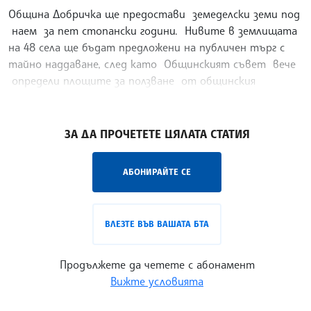
Община Добричка ще предостави земеделски земи под
наем за пет стопански години. Нивите в землищата
на 48 села ще бъдат предложени на публичен търг с
тайно наддаване, след като Общинският съвет вече
определи площите за ползване от общинския
поземлен фонд.
/РЗ/
ЗА ДА ПРОЧЕТЕТЕ ЦЯЛАТА СТАТИЯ
АБОНИРАЙТЕ СЕ
ВЛЕЗТЕ ВЪВ ВАШАТА БТА
Продължете да четете с абонамент
Вижте условията