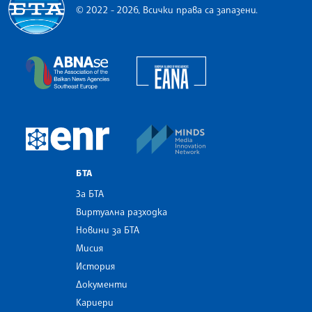
© 2022 - 2026, Всички права са запазени.
Българска телеграфна агенция
European Alliance of N
The Assocoation of the Balkan News Agencies S
MINDS Media Innovatio
European Newsroom
БТА
За БТА
Виртуална разходка
Новини за БТА
Мисия
История
Документи
Кариери