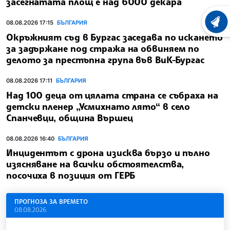
засегнатата площ е над 6000 декара
08.08.2026 17:15
БЪЛГАРИЯ
ХРОНО
Окръжният съд в Бургас заседава по искането
за задържане под стража на обвиняем по
делото за престъпна група във ВиК-Бургас
08.08.2026 17:11
БЪЛГАРИЯ
Над 100 деца от цялата страна се събраха на
детски пленер „Усмихнато лято“ в село
Спанчевци, община Вършец
08.08.2026 16:40
БЪЛГАРИЯ
Инцидентът с дрона изисква бързо и пълно
изясняване на всички обстоятелства,
посочиха в позиция от ГЕРБ
ПРОГНОЗА ЗА ВРЕМЕТО
08.08.2026