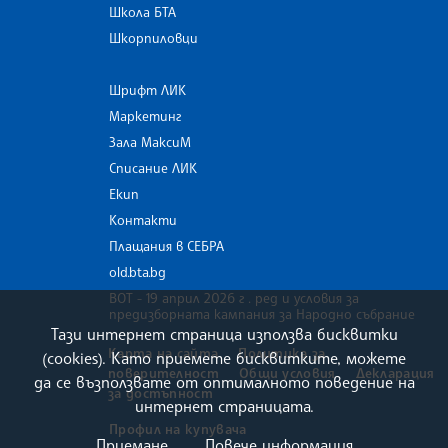
Школа БТА
Шкорпиловци
Шрифт ЛИК
Маркетинг
Зала МаксиМ
Списание ЛИК
Екип
Контакти
Плащания в СЕБРА
old.bta.bg
ВОТ - 19 април 2026 г . ред и условия за
предизборната кампания за Народно събрание
Тази интернет страница използва бисквитки
Карта на сайта
Политика за
(cookies). Като приемете бисквитките, можете
поверителност
Общи условия
Декларация
да се възползвате от оптималното поведение на
за достъпност
интернет страницата.
Профил на купувача
Приемане
Повече информация