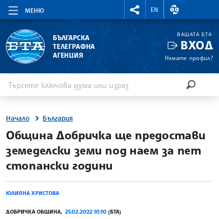
RIGHTMENU.SOCIAL
ВАЛУТНИ КУР
EN
МЕНЮ
ВАШАТА БТА
БЪЛГАРСКА
ВХОД
ТЕЛЕГРАФНА
АГЕНЦИЯ
Нямате профил?
Въведете ключова дума или израз
Търсене
ТЪРСЕН
Начало
България
site.bta
Община Добричка ще предостави
земеделски земи под наем за пет
стопански години
ЮЛИЯНА ХРИСТОВА
ДОБРИЧКА ОБЩИНА,
25.02.2022 10:10
(БТА)