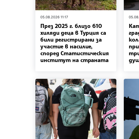
05.08.2026 11:17
05.08
През 2025 г. близо 610
Ка
хиляди деца в Турция са
гра
били регистрирани за
кол
участие в насилие,
при
според Статистическия
три
институт на страната
душ