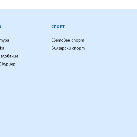
К
СПОРТ
лтура
Световен спорт
ка
Български спорт
разование
 Куриер