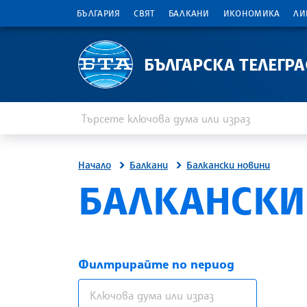
БЪЛГАРИЯ
СВЯТ
БАЛКАНИ
ИКОНОМИКА
ЛИ
БЪЛГАРСКА ТЕЛЕГР
Въведете ключова дума или израз
Търсене
Начало
Балкани
Балкански новини
БАЛКАНСКИ
Филтрирайте по период