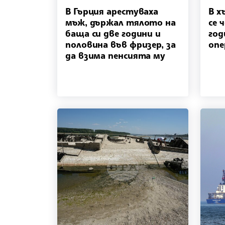
В Гърция арестуваха
В х
мъж, държал тялото на
се 
баща си две години и
год
половина във фризер, за
опе
да взима пенсията му