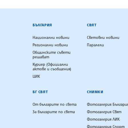
БЪЛГАРСКА ТЕЛЕГРАФНА АГ
БЪЛГАРИЯ
СВЯТ
Национални новини
Световни новини
Регионални новини
Паралели
Общинските съвети
решават
Куриер (Официални
актове и съобщения)
ЦИК
БГ СВЯТ
СНИМКИ
От българите по света
Фотогалерия Българи
За българите по света
Фотогалерия Свят
Фотогалерия ЛИК
Фотогалерия Спорт