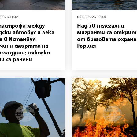
.2026 11:02
05.08.2026 10:44
тастрофа между
Над 70 нелегални
дски автобус и лека
мигранти са открит
а в Истанбул
от бреговата охрана
чини смъртта на
Гърция
ма души; няколко
и са ранени