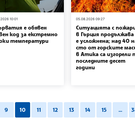
.2026 10:01
05.08.2026 09:27
ърватия е обявен
Ситуацията с пожар
вен код за екстремно
в Гърция продължава
оки температури
е усложнена; над 40 н
сто от горските мас
в Атика са изгорели 
последните десет
години
9
10
11
12
13
14
15
...
3