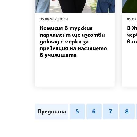
05.08.2026 10:14
05.08
Комисия в турския
В Х
парламент ще изготви
чер
доклад с мерки за
вис
превенция на насилието
в училищата
Предишна
5
6
7
8