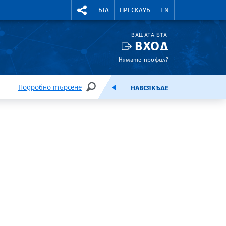
УТНИ КУРСОВЕ
RIGHTMENU.SOCIAL
БТА
ПРЕСКЛУБ
EN
ВАШАТА БТА
ВХОД
Нямате профил?
Подробно търсене
НАВСЯКЪДЕ
ТЪРСЕНЕ
ЕМИСИЯ