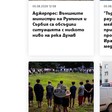
05.08.2026 12:58
05.08
Аджерпрес: Външните
"Тъ
министри на Румъния и
раз
Сърбия са обсъдили
меж
ситуацията с ниското
при
ниво на река Дунав
про
Ира
ме