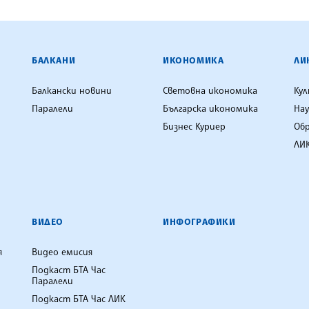
ЕНЦИЯ
БАЛКАНИ
ИКОНОМИКА
ЛИ
Балкански новини
Световна икономика
Ку
Паралели
Българска икономика
Нау
Бизнес Куриер
Об
ЛИК
ВИДЕО
ИНФОГРАФИКИ
я
Видео емисия
Подкаст БТА Час
Паралели
Подкаст БТА Час ЛИК