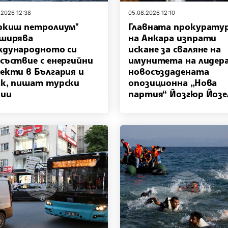
.2026 12:38
05.08.2026 12:10
ркиш петролиум"
Главната прокурату
ширява
на Анкара изпрати
дународното си
искане за сваляне на
съствие с енергийни
имунитета на лидера
екти в България и
новосъздадената
к, пишат турски
опозиционна „Нова
дии
партия“ Йозгюр Йозе