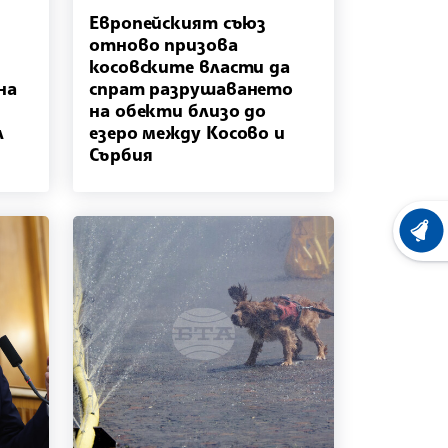
Европейският съюз
отново призова
косовските власти да
на
спрат разрушаването
на обекти близо до
л
езеро между Косово и
Сърбия
ХРОНО