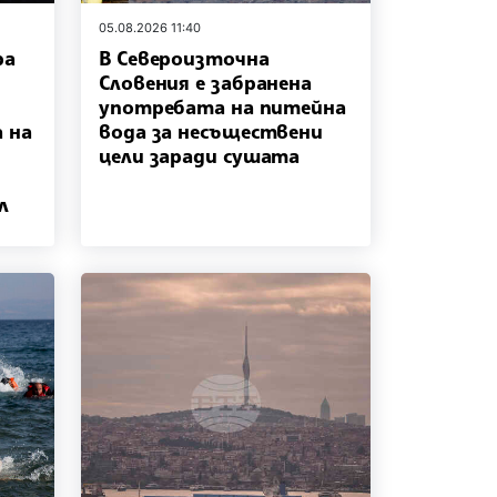
05.08.2026 11:40
ра
В Североизточна
Словения е забранена
употребата на питейна
 на
вода за несъществени
цели заради сушата
л