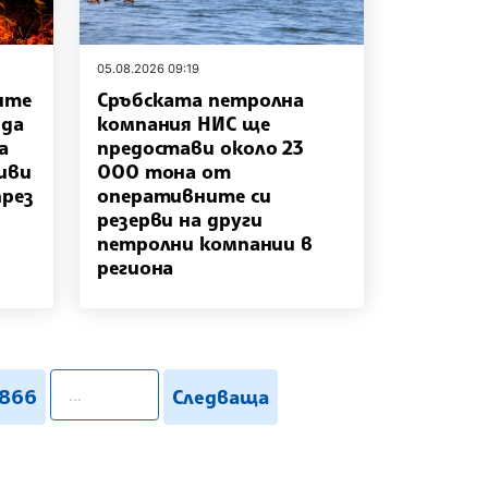
05.08.2026 09:19
ите
Сръбската петролна
 да
компания НИС ще
а
предостави около 23
иви
000 тона от
през
оперативните си
резерви на други
петролни компании в
региона
pagination.search
866
Следваща