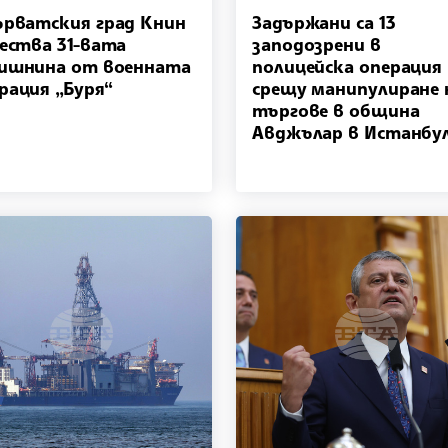
ърватския град Книн
Задържани са 13
чества 31-вата
заподозрени в
ишнина от военната
полицейска операция
рация „Буря“
срещу манипулиране 
търгове в община
Авджълар в Истанбу