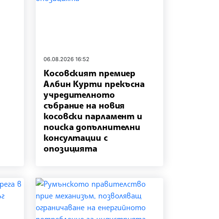
06.08.2026 16:52
Косовският премиер
Албин Курти прекъсна
учредителното
събрание на новия
косовски парламент и
поиска допълнителни
консултации с
опозицията