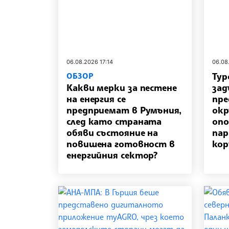
06.08.2026 17:14
06.08
Тур
ОБЗОР
Какви мерки за пестене
зад
на енергия се
пре
предприемат в Румъния,
окр
след като страната
опо
обяви състояние на
пар
повишена готовност в
кор
енергийния сектор?