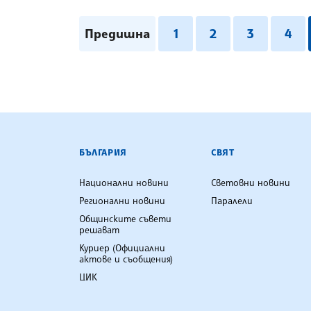
Предишна
1
2
3
4
БЪЛГАРСКА ТЕЛЕГРАФНА АГ
БЪЛГАРИЯ
СВЯТ
Национални новини
Световни новини
Регионални новини
Паралели
Общинските съвети
решават
Куриер (Официални
актове и съобщения)
ЦИК