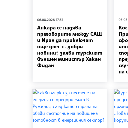
06.08.2026 17:51
06.08
Анкара се надява
Кос
преговорите между САЩ
Пр
и Иран да приключат
сфо
още днес с „добри
инс
новини“, заяви турският
спо
външен министър Хакан
пре
Фидан
слу
на 