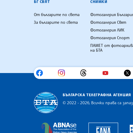
БГ СВЯТ
СНИМКИ
От българите по света
Фотогалерия Българи
За българите по света
Фотогалерия Свят
Фотогалерия ЛИК
Фотогалерия Спорт
ПАМЕТ от фотоархив
на БТА
БЪЛГАРСКА ТЕЛЕГРАФНА АГЕНЦИЯ
© 2022 - 2026, Всички права са запаз
Българска телеграфна агенция
Europe
The Assocoation of the Balkan