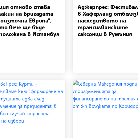
ция отново става
Аджерпрес: Фестива
акин на Бригадата
в Хаферланд отбеляз
оизточна Европа",
наследството на
то вече ще бъде
трансилванските
положена в Истанбул
саксонци в Румъния