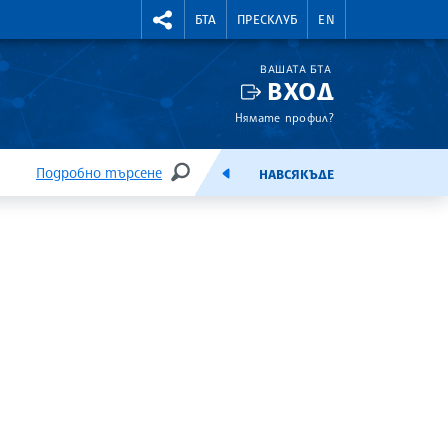
УТНИ КУРСОВЕ
RIGHTMENU.SOCIAL
БТА
ПРЕСКЛУБ
EN
ВАШАТА БТА
ВХОД
Нямате профил?
Подробно търсене
НАВСЯКЪДЕ
ТЪРСЕНЕ
ЕМИСИЯ