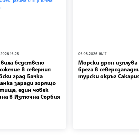
.2026 16:25
06.08.2026 16:17
виха бедствено
Морски дрон изплува
ожение в северния
брега в северозападн
бски град Бачка
турски окръг Сакари
анка заради горящо
тище, един човек
ина в Източна Сърбия