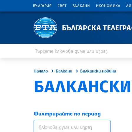
БЪЛГАРИЯ
СВЯТ
БАЛКАНИ
ИКОНОМИКА
ЛИ
БЪЛГАРСКА ТЕЛЕГР
Въведете ключова дума или израз
Търсене
Начало
Балкани
Балкански новини
БАЛКАНСКИ
Филтрирайте по период