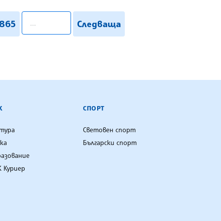
pagination.search
865
Следваща
К
СПОРТ
лтура
Световен спорт
ка
Български спорт
разование
 Куриер