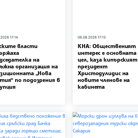
.2026 17:14
06.08.2026 17:13
ските власти
КНА: Общественият
ържаха
интерес е основната
дседателка на
цел, каза кипърският
ъжна организация на
президент
зиционната „Нова
Христодулидис на
тия“ по подозрения в
новите членове на
упция
кабинета