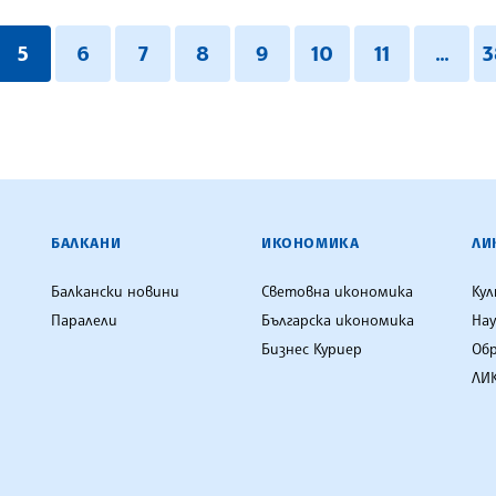
5
6
7
8
9
10
11
...
3
ЕНЦИЯ
БАЛКАНИ
ИКОНОМИКА
ЛИ
Балкански новини
Световна икономика
Ку
Паралели
Българска икономика
Нау
Бизнес Куриер
Об
ЛИК