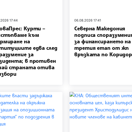
.2026 17:44
06.08.2026 17:41
оваПрес: Курти –
Северна Македония
истъпваме към
подписа споразумени
рмиране на
за финансирането на
титуциите едва след
третия етап от жп
разумение за
връзката по Коридор
зидента; в противен
чай страната отива
избори