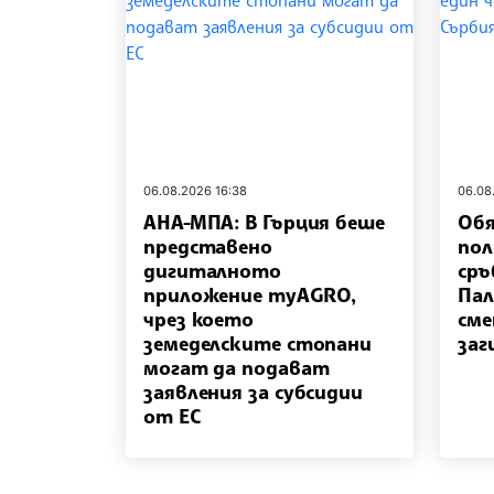
06.08.2026 16:38
06.08
АНА-МПА: В Гърция беше
Обя
представено
пол
дигиталното
сръ
приложение myAGRO,
Пал
чрез което
сме
земеделските стопани
заг
могат да подават
заявления за субсидии
от ЕС