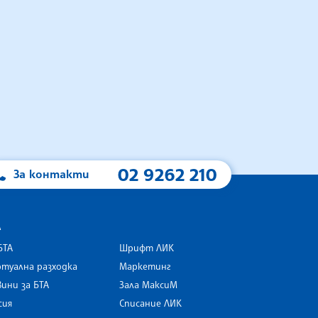
02 9262 210
За контакти
А
БТА
Шрифт ЛИК
туална разходка
Маркетинг
ини за БТА
Зала МаксиМ
rk
сия
Списание ЛИК