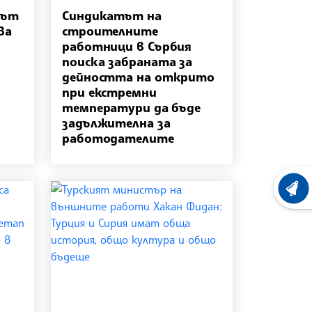
лът
Синдикатът на
ва
строителните
работници в Сърбия
поиска забраната за
дейността на открито
при екстремни
температури да бъде
задължителна за
работодателите
ХРОНО