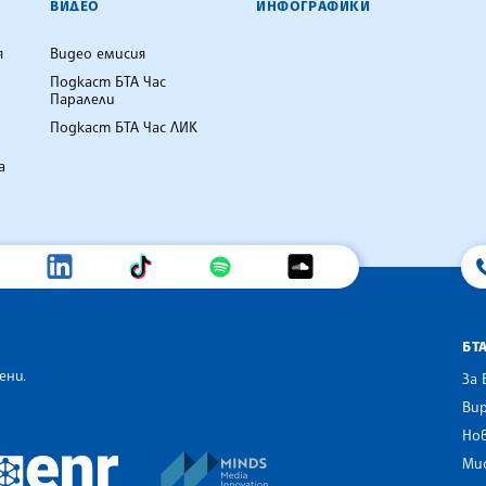
ВИДЕО
ИНФОГРАФИКИ
я
Видео емисия
Подкаст БТА Час
Паралели
Подкаст БТА Час ЛИК
а
БТ
ени.
За 
Вир
Нов
an Alliance of News Agencies
MINDS Media Innovation Netwo
 News Agencies Southeast Europe
Ми
European Newsroom