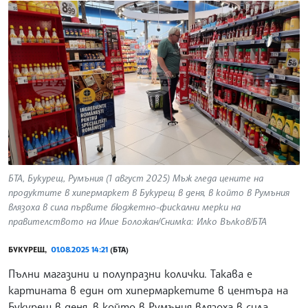
БТА, Букурещ, Румъния (1 август 2025) Мъж гледа цените на
продуктите в хипермаркет в Букурещ в деня, в който в Румъния
влязоха в сила първите бюджетно-фискални мерки на
правителството на Илие Боложан/Снимка: Илко Вълков/БТА
БУКУРЕЩ,
01.08.2025 14:21
(БТА)
Пълни магазини и полупразни колички. Такава е
картината в един от хипермаркетите в центъра на
Букурещ в деня, в който в Румъния влязоха в сила