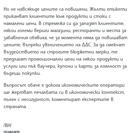
Но не навсякъде цените са повишени. Жълти етикети
приканват клиентите към продукти и стоки с
намалени цени. В стремежа си да запазят клиентите,
някои големи вериги магазини, ресторанти и места за
забавления обявиха, че за момента няма да повишават
цените, въпреки увеличението на ДДС. За да смекчат
въздействието на строгите бюджетни мерки, те
предлагат промоционални цени на някои продукти и
услуги или пък ваучери, купони и карти за лоялност за
бъдещи покупки.
Въпросът обаче е докога икономическите оператори
ще жертват печалбата си в икономически контекст,
пълен с несигурност, коментират експертите в
страната.
/ВН/
СПОДЕЛЕТЕ