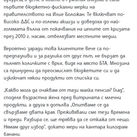
първите бюджетно-фискални мерки на
правителството на Илие Боложан. Те включват по-
високо ДДС и по-големи акцизи и доведоха до най-
голямата вълна от покачвания на цените от кризата
през 2010 г. насам, отбелязват местните медии.
Вероятно заради това клиентите вече са по-
предпазливи и за разлика от друг път, не бързат да
пълнят количките с връх, видя на място БТА. Мнозина
са принудени да преосмислят бюджетите си и да
изключат някои продукти от списъка си.
„Какво мога да очаквам от тази малка пенсия? Глад“,
споделя възрастна жена пред витрината с млечни
продукти, а друга я допълва „Опитваме се да
свързваме двата края. Преживявали сме тези времена
и преди. Разбира се, ще трябва да се откажа от нещо.
Нямам друг избор“, докато мери на кантара килограм
банани.