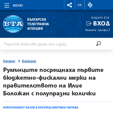
RIGHTMENU.SOCIAL
ВАЛУТНИ КУР
EN
МЕНЮ
ВАШАТА БТА
БЪЛГАРСКА
ВХОД
ТЕЛЕГРАФНА
АГЕНЦИЯ
Нямате профил?
Въведете ключова дума или израз
Търсене
ТЪРСЕН
Начало
Балкани
site.bta
Румънците посрещнаха първите
бюджетно-фискални мерки на
правителството на Илие
Боложан с полупразни колички
КОРЕСПОНДЕНТ НА БТА В БУКУРЕЩ МАРТИНА ГАНЧЕВА