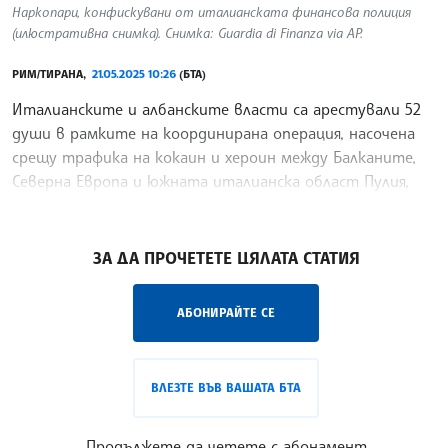
Наркопари, конфискувани от италианската финансова полиция
(илюстративна снимка). Снимка: Guardia di Finanza via AP.
РИМ/ТИРАНА,
21.05.2025 10:26
(БТА)
Италианските и албанските власти са арестували 52
души в рамките на координирана операция, насочена
срещу трафика на кокаин и хероин между Балканите,
Северна Европа и южната италианска област Пулия,
предаде ДПА. Според доклада полицията е иззела
/ИТ/
ЗА ДА ПРОЧЕТЕТЕ ЦЯЛАТА СТАТИЯ
АБОНИРАЙТЕ СЕ
ВЛЕЗТЕ ВЪВ ВАШАТА БТА
Продължете да четете с абонамент