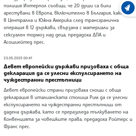
полиция Интерпол съобщи, че 20 души са били
ХРОНО
арестувани в Европа, включително в България, както и
в Централна и Южна Америка след трансгранична
операция в 12 държави, свързана с материали за
сексуален тормоз над деца, предадоха ДПА и
Асошиейтед прес.
23.05.2025 00:41
Девет европейски държави призоваха с обща
декларация да се улесни експулсирането на
чуждестранни престъпници
Девет европейски страни призоваха снощи с обща
декларация в италианската столица Рим да се улесни
експулсирането на чуждестранни престъпници от
дадена държава, като се преразгледа тълкуването на
Конвенцията за човешките права, предадоха Ройтерс и
Франс прес.