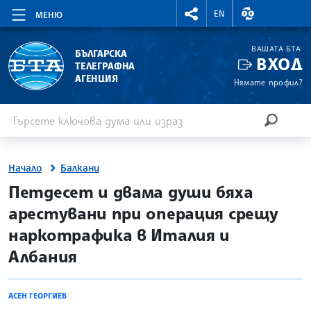
RIGHTMENU.SOCIAL
ВАЛУТНИ КУР
EN
МЕНЮ
ВАШАТА БТА
БЪЛГАРСКА
ВХОД
ТЕЛЕГРАФНА
АГЕНЦИЯ
Нямате профил?
Въведете ключова дума или израз
Търсене
ТЪРСЕН
Начало
Балкани
site.bta
Петдесет и двама души бяха
арестувани при операция срещу
наркотрафика в Италия и
Албания
АСЕН ГЕОРГИЕВ