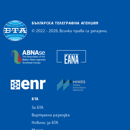
БЪЛГАРСКА ТЕЛЕГРАФНА АГЕНЦИЯ
© 2022 - 2026, Всички права са запазени.
Българска телеграфна агенция
European Alliance of N
The Assocoation of the Balkan News Agencies S
MINDS Media Innovatio
European Newsroom
БТА
За БТА
Виртуална разходка
Новини за БТА