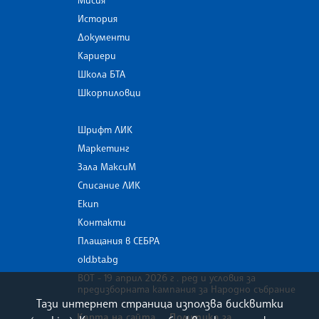
Мисия
История
Документи
Кариери
Школа БТА
Шкорпиловци
Шрифт ЛИК
Маркетинг
Зала МаксиМ
Списание ЛИК
Екип
Контакти
Плащания в СЕБРА
old.bta.bg
ВОТ - 19 април 2026 г . ред и условия за
предизборната кампания за Народно събрание
Тази интернет страница използва бисквитки
Карта на сайта
Политика за