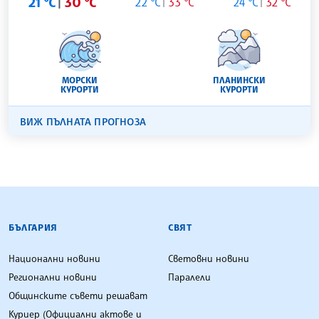
21 °C
30 °C
22 °C
33 °C
24 °C
32 °C
МОРСКИ
ПЛАНИНСКИ
КУРОРТИ
КУРОРТИ
ВИЖ ПЪЛНАТА ПРОГНОЗА
БЪЛГАРСКА ТЕЛЕГРАФНА АГЕНЦИЯ
БЪЛГАРИЯ
СВЯТ
Национални новини
Световни новини
Регионални новини
Паралели
Общинските съвети решават
Куриер (Официални актове и