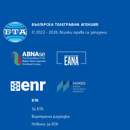
БЪЛГАРСКА ТЕЛЕГРАФНА АГЕНЦИЯ
© 2022 - 2026, Всички права са запазени.
Българска телеграфна агенция
European Alliance of N
The Assocoation of the Balkan News Agencies S
MINDS Media Innovatio
European Newsroom
БТА
За БТА
Виртуална разходка
Новини за БТА