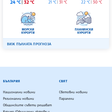
24 °C
32 °C
21 °C
31 °C
22 °C
30 °C
МОРСКИ
ПЛАНИНСКИ
КУРОРТИ
КУРОРТИ
ВИЖ ПЪЛНАТА ПРОГНОЗА
БЪЛГАРСКА ТЕЛЕГРАФНА АГЕНЦИЯ
БЪЛГАРИЯ
СВЯТ
Национални новини
Световни новини
Регионални новини
Паралели
Общинските съвети решават
Куриер (Официални актове и