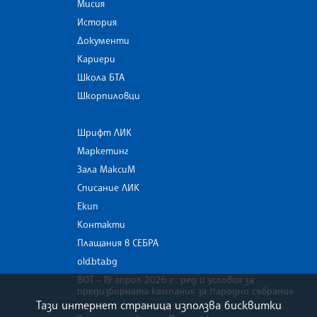
Мисия
История
Документи
Кариери
Школа БТА
Шкорпиловци
Шрифт ЛИК
Маркетинг
Зала МаксиМ
Списание ЛИК
Екип
Контакти
Плащания в СЕБРА
old.bta.bg
ВОТ - 19 април 2026 г . ред и условия за
предизборната кампания за Народно събрание
Тази интернет страница използва бисквитки