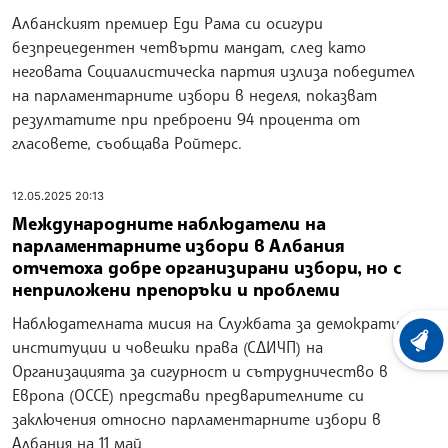
Албанският премиер Еди Рама си осигури
безпрецедентен четвърти мандат, след като
неговата Социалистическа партия излиза победител
на парламентарните избори в неделя, показват
резултатите при преброени 94 процента от
гласовете, съобщава Ройтерс.
12.05.2025 20:13
Международните наблюдатели на
парламентарните избори в Албания
отчетоха добре организирани избори, но с
неприложени препоръки и проблеми
Наблюдателната мисия на Службата за демократични
ХРОНО
институции и човешки права (СДИЧП) на
Организацията за сигурност и сътрудничество в
Европа (ОССЕ) представи предварителните си
заключения относно парламентарните избори в
Албания на 11 май