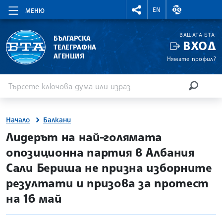
RIGHTMENU.SOCIAL
ВАЛУТНИ КУР
EN
МЕНЮ
ВАШАТА БТА
БЪЛГАРСКА
ВХОД
ТЕЛЕГРАФНА
АГЕНЦИЯ
Нямате профил?
Въведете ключова дума или израз
Търсене
ТЪРСЕН
Начало
Балкани
site.bta
Лидерът на най-голямата
опозиционна партия в Албания
Сали Бериша не призна изборните
резултати и призова за протест
на 16 май