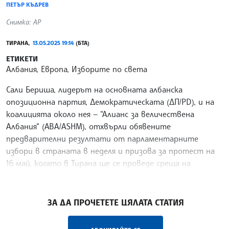
ПЕТЪР КЪДРЕВ
Снимка: AP
ТИРАНА,
13.05.2025 19:14
(БТА)
ЕТИКЕТИ
Албания, Европа, Изборите по света
Сали Бериша, лидерът на основната албанска
опозиционна партия, Демократическата (ДП/PD), и на
коалицията около нея — “Алианс за величествена
Албания“ (АВА/ASHM), отхвърли обявените
предварителни резултати от парламентарните
избори в страната в неделя и призова за протест на
16 май, когато в Тирана ще се проведе среща на
Европейската политическа общност, съобщи Ройтерс.
/ПК/
ЗА ДА ПРОЧЕТЕТЕ ЦЯЛАТА СТАТИЯ