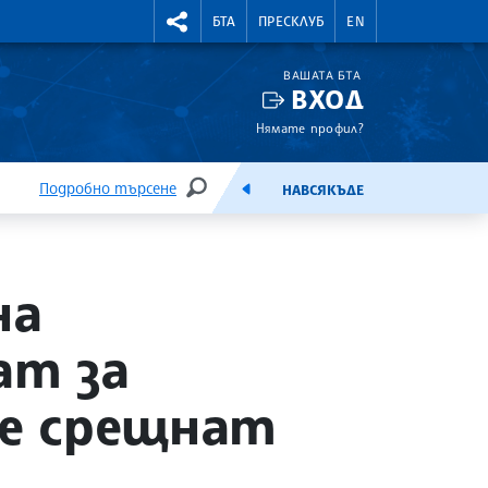
УТНИ КУРСОВЕ
RIGHTMENU.SOCIAL
БТА
ПРЕСКЛУБ
EN
ВАШАТА БТА
ВХОД
Нямате профил?
Подробно търсене
НАВСЯКЪДЕ
ТЪРСЕНЕ
ЕМИСИЯ
на
ат за
се срещнат