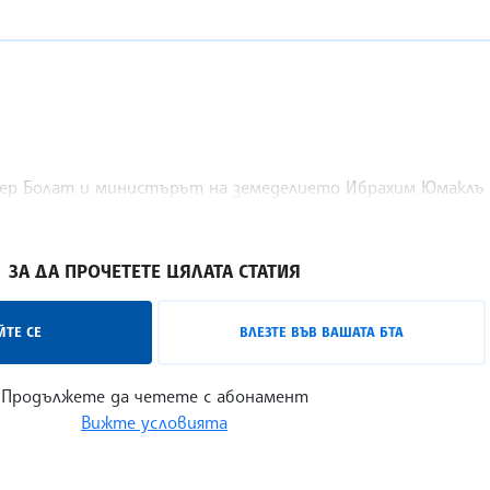
р Болат и министърът на земеделието Ибрахим Юмаклъ з
 заминават за Киев, предават турските медии.
ЗА ДА ПРОЧЕТЕТЕ ЦЯЛАТА СТАТИЯ
ТЕ СЕ
ВЛЕЗТЕ ВЪВ ВАШАТА БТА
Продължете да четете с абонамент
Вижте условията