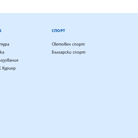
К
СПОРТ
лтура
Световен спорт
ка
Български спорт
разование
 Куриер