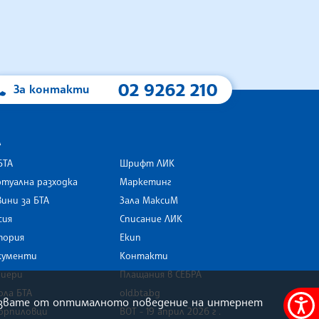
02 9262 210
За контакти
А
БТА
Шрифт ЛИК
туална разходка
Маркетинг
ини за БТА
Зала МаксиМ
rk
сия
Списание ЛИК
тория
Екип
кументи
Контакти
риери
Плащания в СЕБРА
ола БТА
old.bta.bg
олзвате от оптималното поведение на интернет
орпиловци
ВОТ - 19 април 2026 г .
Меню