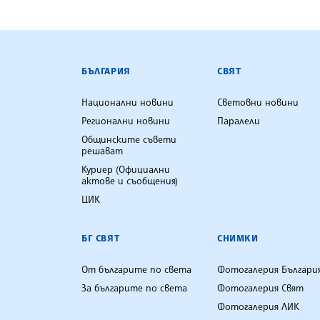
БЪЛГАРСКА ТЕЛЕГРАФНА АГ
БЪЛГАРИЯ
СВЯТ
Национални новини
Световни новини
Регионални новини
Паралели
Общинските съвети
решават
Куриер (Официални
актове и съобщения)
ЦИК
БГ СВЯТ
СНИМКИ
От българите по света
Фотогалерия Българи
За българите по света
Фотогалерия Свят
Фотогалерия ЛИК