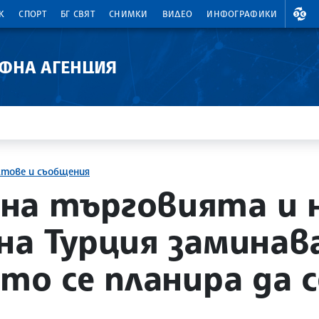
ВАЛ
К
СПОРТ
БГ СВЯТ
СНИМКИ
ВИДЕО
ИНФОГРАФИКИ
АФНА АГЕНЦИЯ
ктове и съобщения
на търговията и 
на Турция заминав
ето се планира да 