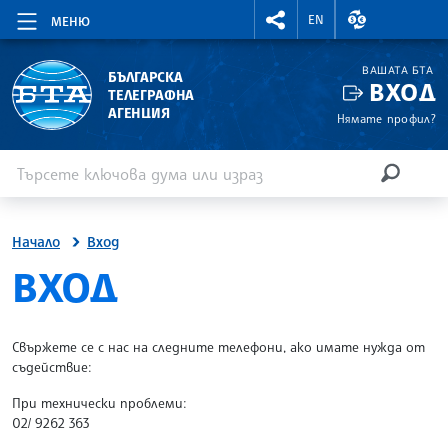
RIGHTMENU.SOCIAL
ВАЛУТНИ КУР
EN
МЕНЮ
ВАШАТА БТА
БЪЛГАРСКА
ВХОД
ТЕЛЕГРАФНА
АГЕНЦИЯ
Нямате профил?
Въведете ключова дума или израз
Търсене
ТЪРСЕН
Начало
Вход
SITE.BTA
ВХОД
Свържете се с нас на следните телефони, ако имате нужда от
съдействие:
При технически проблеми:
02/ 9262 363