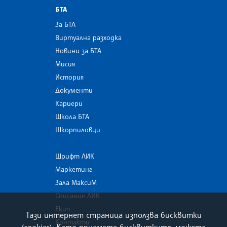
БТА
За БТА
Виртуална разходка
Новини за БТА
Мисия
История
Документи
Кариери
Школа БТА
Шкорпиловци
Шрифт ЛИК
Маркетинг
Зала МаксиМ
Списание ЛИК
Екип
Тази интернет страница използва бисквитки
Контакти