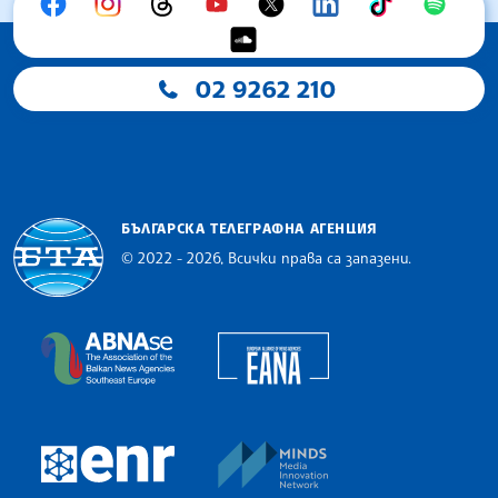
02 9262 210
БЪЛГАРСКА ТЕЛЕГРАФНА АГЕНЦИЯ
© 2022 - 2026, Всички права са запазени.
Българска телеграфна агенция
European Alliance of N
The Assocoation of the Balkan News Agencies S
MINDS Media Innovatio
European Newsroom