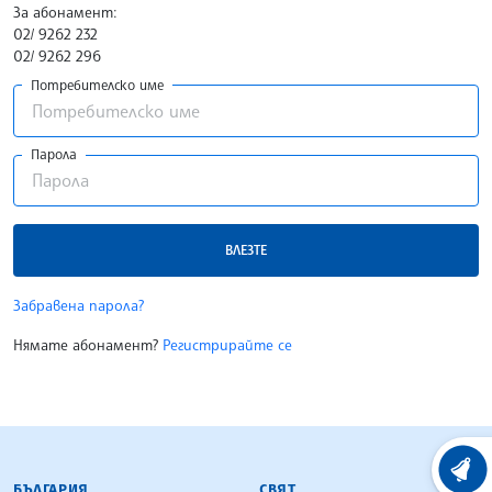
За абонамент:
02/ 9262 232
02/ 9262 296
Потребителско име
Парола
ВЛЕЗТЕ
Забравена парола?
Нямате абонамент?
Регистрирайте се
БЪЛГАРСКА ТЕЛЕГРАФНА АГЕНЦИЯ
ХРОНО
БЪЛГАРИЯ
СВЯТ