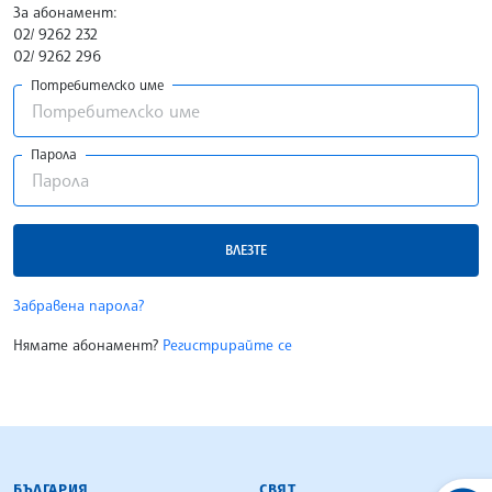
За абонамент:
02/ 9262 232
02/ 9262 296
Потребителско име
Парола
ВЛЕЗТЕ
Забравена парола?
Нямате абонамент?
Регистрирайте се
БЪЛГАРСКА ТЕЛЕГРАФНА АГЕНЦИЯ
БЪЛГАРИЯ
СВЯТ