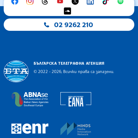
02 9262 210
БЪЛГАРСКА ТЕЛЕГРАФНА АГЕНЦИЯ
© 2022 - 2026, Всички права са запазени.
Българска телеграфна агенция
European Alliance of N
The Assocoation of the Balkan News Agencies S
MINDS Media Innovatio
European Newsroom