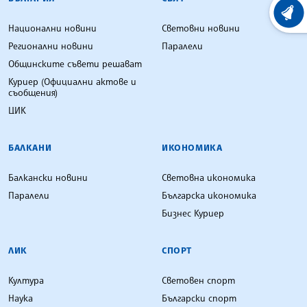
ХРОНО
Национални новини
Световни новини
Регионални новини
Паралели
Общинските съвети решават
Куриер (Официални актове и
съобщения)
ЦИК
БАЛКАНИ
ИКОНОМИКА
Балкански новини
Световна икономика
Паралели
Българска икономика
Бизнес Куриер
ЛИК
СПОРТ
Култура
Световен спорт
Наука
Български спорт