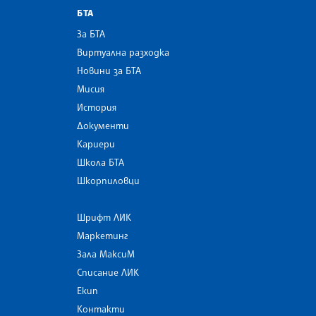
БТА
За БТА
Виртуална разходка
Новини за БТА
Мисия
История
Документи
Кариери
Школа БТА
Шкорпиловци
Шрифт ЛИК
Маркетинг
Зала МаксиМ
Списание ЛИК
Екип
Контакти