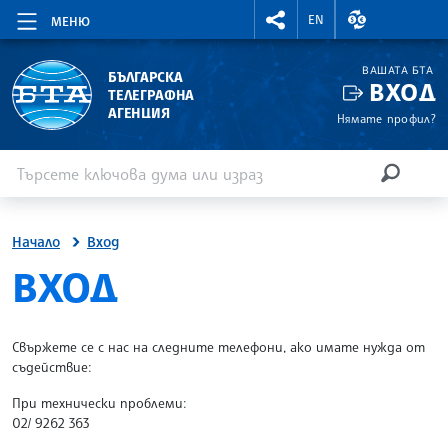
RIGHTMENU.SOCIAL
ВАЛУТНИ КУР
EN
МЕНЮ
ВАШАТА БТА
БЪЛГАРСКА
ВХОД
ТЕЛЕГРАФНА
АГЕНЦИЯ
Нямате профил?
Въведете ключова дума или израз
Търсене
ТЪРСЕН
Начало
Вход
SITE.BTA
ВХОД
Свържете се с нас на следните телефони, ако имате нужда от
съдействие:
При технически проблеми:
02/ 9262 363