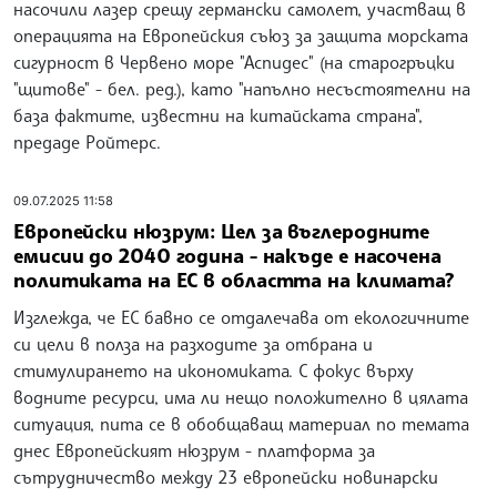
насочили лазер срещу германски самолет, участващ в
операцията на Европейския съюз за защита морската
сигурност в Червено море "Аспидес" (на старогръцки
"щитове" - бел. ред.), като "напълно несъстоятелни на
база фактите, известни на китайската страна",
предаде Ройтерс.
09.07.2025 11:58
Европейски нюзрум: Цел за въглеродните
емисии до 2040 година - накъде е насочена
политиката на ЕС в областта на климата?
Изглежда, че ЕС бавно се отдалечава от екологичните
си цели в полза на разходите за отбрана и
стимулирането на икономиката. С фокус върху
водните ресурси, има ли нещо положително в цялата
ситуация, пита се в обобщаващ материал по темата
днес Европейският нюзрум - платформа за
сътрудничество между 23 европейски новинарски