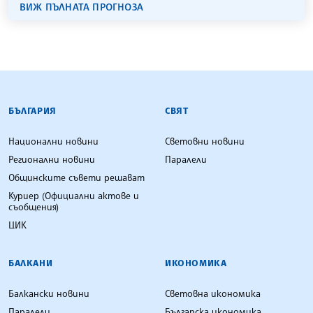
ВИЖ ПЪЛНАТА ПРОГНОЗА
БЪЛГАРСКА ТЕЛЕГРАФНА АГЕНЦИЯ
БЪЛГАРИЯ
СВЯТ
Национални новини
Световни новини
Регионални новини
Паралели
Общинските съвети решават
Куриер (Официални актове и
съобщения)
ЦИК
БАЛКАНИ
ИКОНОМИКА
Балкански новини
Световна икономика
Паралели
Българска икономика