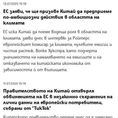
13.07.2025 15:19
ЕС заяви, че ще призове Китай да предприеме
по-амбициозни действия в областта на
климата
ЕС иска Китай да поеме водеща роля в областта на
климата, заяви днес в интервю за Ройтерс
европейският комисар за климата, нулевите емисии и
чистия растеж, Вопке Хукстра, като подчерта
значимостта на намаляването на емисиите и на
отказването на китайската икономика от
зависимостта ѝ от въглищата.
11.07.2025 15:14
Правителството на Китай отхвърля
обвиненията на ЕС в незаконно съхранение на
лични данни на европейски потребители,
събрани от "ТикТок"
Китайското правителство отрече днес да е замесено