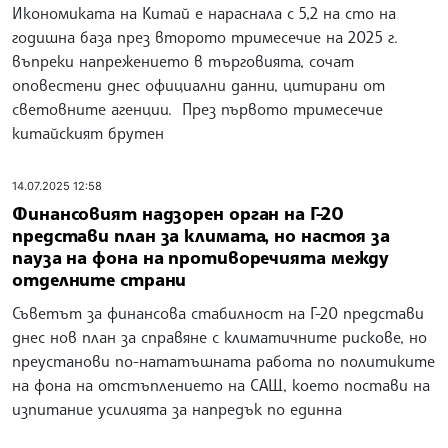
Икономиката на Китай e нараснала с 5,2 на сто на
годишна база през второто тримесечие на 2025 г.
въпреки напрежението в търговията, сочат
оповестени днес официални данни, цитирани от
световните агенции. През първото тримесечие
китайският брутен
14.07.2025 12:58
Финансовият надзорен орган на Г-20
представи план за климата, но настоя за
пауза на фона на противоречията между
отделните страни
Съветът за финансова стабилност на Г-20 представи
днес нов план за справяне с климатичните рискове, но
преустанови по-нататъшната работа по политиките
на фона на отстъплението на САЩ, което постави на
изпитание усилията за напредък по единна