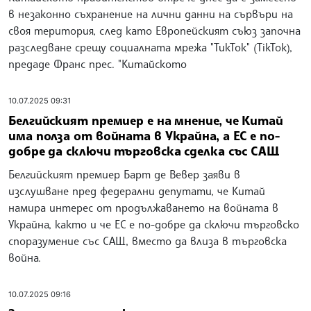
в незаконно съхранение на лични данни на сървъри на
своя територия, след като Европейският съюз започна
разследване срещу социалната мрежа "ТикТок" (TikTok),
предаде Франс прес. "Китайското
10.07.2025 09:31
Белгийският премиер е на мнение, че Китай
има полза от войната в Украйна, а ЕС е по-
добре да сключи търговска сделка със САЩ
Белгийският премиер Барт де Вевер заяви в
изслушване пред федерални депутати, че Китай
намира интерес от продължаването на войната в
Украйна, както и че ЕС е по-добре да сключи търговско
споразумение със САЩ, вместо да влиза в търговска
война.
10.07.2025 09:16