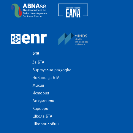
European Alliance of N
The Assocoation of the Balkan News Agencies S
MINDS Media Innovatio
European Newsroom
БТА
За БТА
Виртуална разходка
Новини за БТА
Мисия
История
Документи
Кариери
Школа БТА
Шкорпиловци