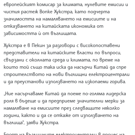
европейският комисар за климата, нулевите емисии и
чистия растеж Вопке Хукстра, като подчерта
значимостта на намаляването на емисиите и на
отказването на китайската икономика от
зависимостта ѝ от въглищата.
Хукстра е в Пекин за разговори с високопоставени
представители на китайските власти по въпроси,
свързани с околната среда и климата, по време на
които той също така иска да насърчи Китай да спре
строителството на нови въглищни електроцентрали
и да преустанови използването на изкопаеми горива.
„Ние насърчаваме Китай да поеме по-голяма лидерска
роля в бъдеще и да предприеме значителни мерки за
намаляване на емисиите през следващите няколко
години, както и да се откаже от използването на
въглища“, заяви Хукстра.
Броят на въглищните електроцентрали в процес на