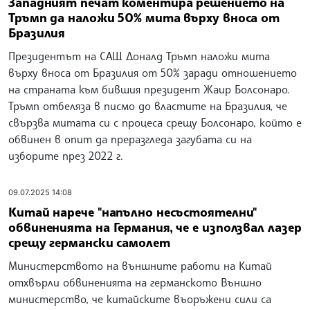
Западният печат коментира решението на
Тръмп да наложи 50% мита върху вноса от
Бразилия
Президентът на САЩ Доналд Тръмп наложи мита
върху вноса от Бразилия от 50% заради отношението
на страната към бившия президент Жаир Болсонаро.
Тръмп отбеляза в писмо до властите на Бразилия, че
свързва митата си с процеса срещу Болсонаро, който е
обвинен в опит да преразгледа загубата си на
изборите през 2022 г.
09.07.2025 14:08
Китай нарече "напълно несъстоятелни"
обвиненията на Германия, че е използвал лазер
срещу германски самолет
Министерството на външните работи на Китай
отхвърли обвиненията на германското Външно
министерство, че китайските въоръжени сили са