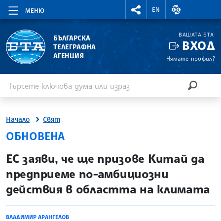
RIGHTMENU.SOCIAL
ВАЛУТНИ КУР
EN
МЕНЮ
ВАШАТА БТА
БЪЛГАРСКА
ВХОД
ТЕЛЕГРАФНА
АГЕНЦИЯ
Нямате профил?
Въведете ключова дума или израз
Търсене
ТЪРСЕН
Начало
Свят
ОБНОВЕНА
site.bta
ЕС заяви, че ще призове Китай да
предприеме по-амбициозни
действия в областта на климата
ВЛАДИМИР АРАНГЕЛОВ