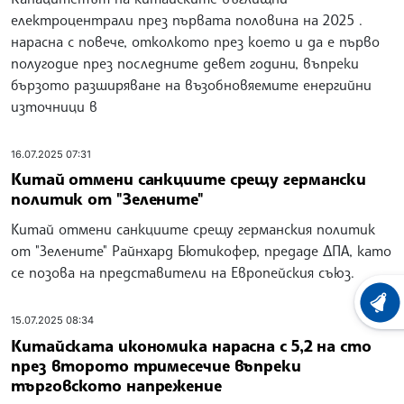
електроцентрали през първата половина на 2025 .
нарасна с повече, отколкото през което и да е първо
полугодие през последните девет години, въпреки
бързото разширяване на възобновяемите енергийни
източници в
16.07.2025 07:31
Китай отмени санкциите срещу германски
политик от "Зелените"
Китай отмени санкциите срещу германския политик
от "Зелените" Райнхард Бютикофер, предаде ДПА, като
се позова на представители на Европейския съюз.
ХРОНО
15.07.2025 08:34
Китайската икономика нарасна с 5,2 на сто
през второто тримесечие въпреки
търговското напрежение