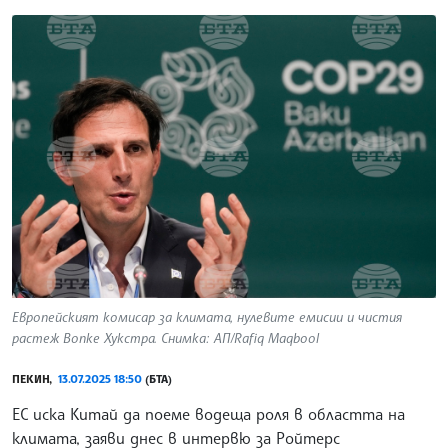
Европейският комисар за климата, нулевите емисии и чистия
растеж Вопке Хукстра. Снимка: АП/Rafiq Maqbool
ПЕКИН,
13.07.2025 18:50
(БТА)
ЕС иска Китай да поеме водеща роля в областта на
климата, заяви днес в интервю за Ройтерс