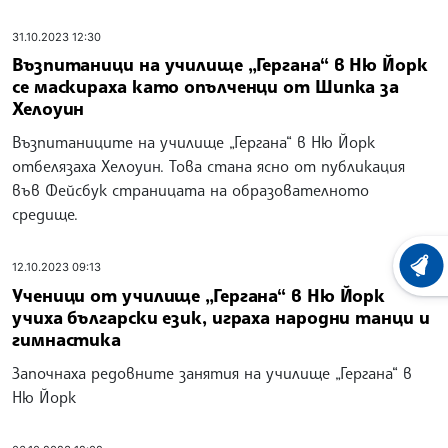
31.10.2023 12:30
Възпитаници на училище „Гергана“ в Ню Йорк
се маскираха като опълченци от Шипка за
Хелоуин
Възпитаниците на училище „Гергана“ в Ню Йорк
отбелязаха Хелоуин. Това стана ясно от публикация
във Фейсбук страницата на образователното
средище.
12.10.2023 09:13
ХРОНО
Ученици от училище „Гергана“ в Ню Йорк
учиха български език, играха народни танци и
гимнастика
Започнаха редовните занятия на училище „Гергана“ в
Ню Йорк