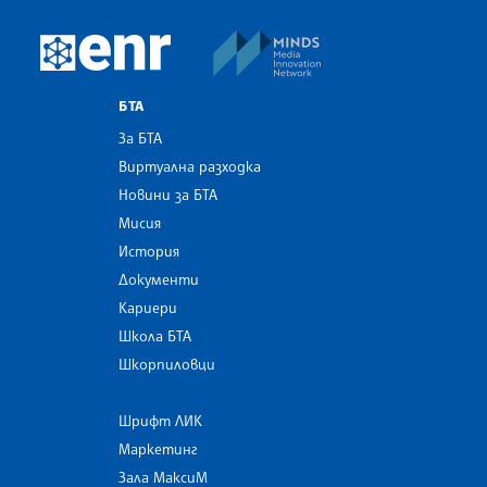
MINDS Media Innovatio
European Newsroom
БТА
За БТА
Виртуална разходка
Новини за БТА
Мисия
История
Документи
Кариери
Школа БТА
Шкорпиловци
Шрифт ЛИК
Маркетинг
Зала МаксиМ