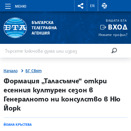
RIGHTMENU.SOCIAL
ВАЛУТНИ КУР
EN
МЕНЮ
ВАШАТА БТА
БЪЛГАРСКА
ВХОД
ТЕЛЕГРАФНА
АГЕНЦИЯ
Нямате профил?
Въведете ключова дума или израз
Търсене
ТЪРСЕН
Начало
БГ Свят
site.bta
Формация „Таласъмче“ откри
есенния културен сезон в
Генералното ни консулство в Ню
Йорк
ЙОАНА КРЪСТЕВА