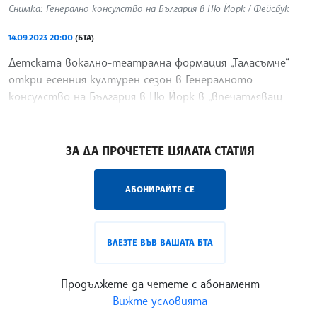
Снимка: Генерално консулство на България в Ню Йорк / Фейсбук
14.09.2023 20:00
(БТА)
Детската вокално-театрална формация „Таласъмче“
откри есенния културен сезон в Генералното
консулство на България в Ню Йорк в „впечатляващ
концерт“
/ЙК/
ЗА ДА ПРОЧЕТЕТЕ ЦЯЛАТА СТАТИЯ
АБОНИРАЙТЕ СЕ
ВЛЕЗТЕ ВЪВ ВАШАТА БТА
Продължете да четете с абонамент
Вижте условията