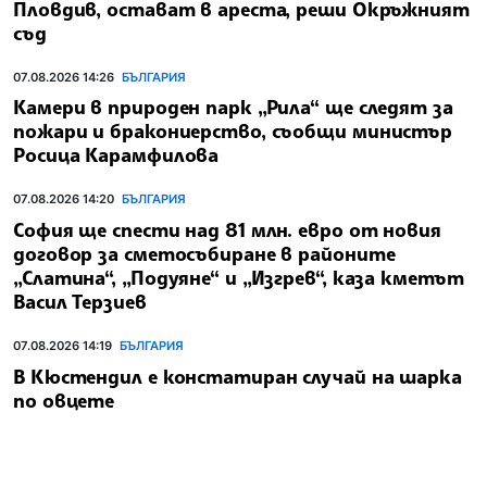
Пловдив, остават в ареста, реши Окръжният
съд
07.08.2026 14:26
БЪЛГАРИЯ
Камери в природен парк „Рила“ ще следят за
пожари и бракониерство, съобщи министър
Росица Карамфилова
07.08.2026 14:20
БЪЛГАРИЯ
София ще спести над 81 млн. евро от новия
договор за сметосъбиране в районите
„Слатина“, „Подуяне“ и „Изгрев“, каза кметът
Васил Терзиев
07.08.2026 14:19
БЪЛГАРИЯ
В Кюстендил е констатиран случай на шарка
по овцете