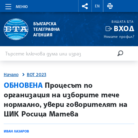
RIGHTMENU.SOCIAL
ВАЛУТНИ КУР
EN
МЕНЮ
ВАШАТА БТА
БЪЛГАРСКА
ВХОД
ТЕЛЕГРАФНА
АГЕНЦИЯ
Нямате профил?
Въведете ключова дума или израз
Търсене
ТЪРСЕН
Начало
ВОТ 2023
site.bta
ОБНОВЕНА
Процесът по
организация на изборите тече
нормално, увери говорителят на
ЦИК Росица Матева
ИВАН ЛАЗАРОВ