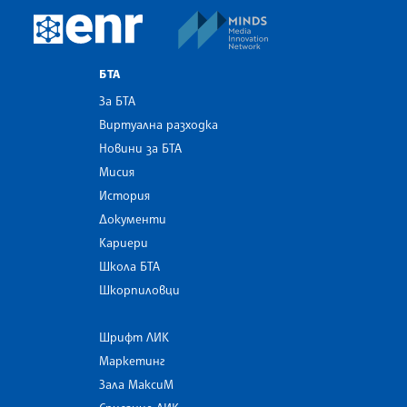
MINDS Media Innovatio
European Newsroom
БТА
За БТА
Виртуална разходка
Новини за БТА
Мисия
История
Документи
Кариери
Школа БТА
Шкорпиловци
Шрифт ЛИК
Маркетинг
Зала МаксиМ