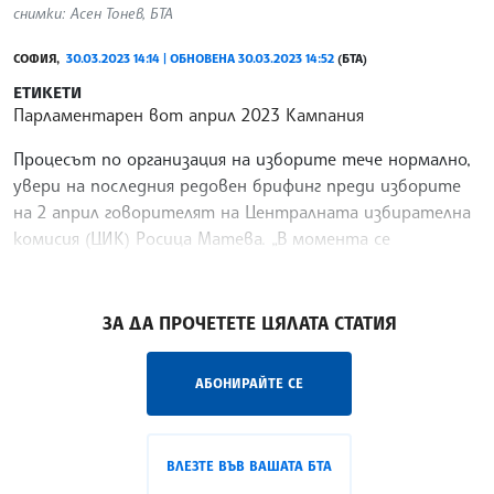
снимки: Асен Тонев, БТА
СОФИЯ,
30.03.2023 14:14 | ОБНОВЕНА 30.03.2023 14:52
(БТА)
ЕТИКЕТИ
Парламентарен вот април 2023 Кампания
Процесът по организация на изборите тече нормално,
увери на последния редовен брифинг преди изборите
на 2 април говорителят на Централната избирателна
комисия (ЦИК) Росица Матева. „В момента се
транспортират изборни книжа и материали
/РИ/
ЗА ДА ПРОЧЕТЕТЕ ЦЯЛАТА СТАТИЯ
Купуването и продаването на гласове е престъпление.
АБОНИРАЙТЕ СЕ
ВЛЕЗТЕ ВЪВ ВАШАТА БТА