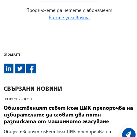
Продължете да четете с абонамент
Вижте условията
СПОДЕЛЕТЕ
СВЪРЗАНИ НОВИНИ
30.03.2023 16:18
Общественият съвет към ЦИК препоръчва на
избирателите да сгъват два пъти
разписката от машинното гласуване
Общественият съвет към ЦИК препоръчва на
ХРОНО