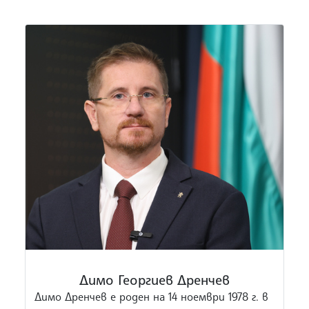
„Програма за чуждестранни лидери“ на
Държавния департамент на САЩ, както и
програмата „Бъдещи европейски лидери“.
Георгиев е преминал и курс към Китайска
дипломатическа академия към
Министерството на външните работи на
Китай. Последно заема поста министър на
външните работи в правителството на
Росен Желязков (2025 – 2026).
Димо Георгиев Дренчев
Димо Дренчев е роден на 14 ноември 1978 г. в