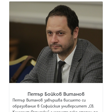
Петър Бойков Витанов
Петър Витанов завършва висшето си
образование в Софийския университет „Св.
Климент Охридски“ с магистърска степен по