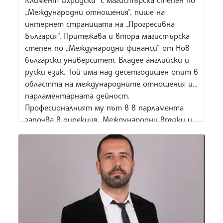
„Международни отношения“, пише на
интернет страницата на „Прогресивна
България“. Притежава и втора магистърска
степен по „Международни финанси“ от Нов
български университет. Владее английски и
руски език. Той има над десетгодишен опит в
областта на международните отношения и
парламентарната дейност.
Професионалният му път в в парламента
започва в дирекция „Международни връзки и
протокол“ на Народното събрание (2013 –
2017 г.). В периода 2017 – 2019 г. е народен
представител в 44-тото Народно събрание,
а от 2019 до 2024 г. е член на Европейския
парламент, където участва в изготвянето
на европейски политики и законодателство.