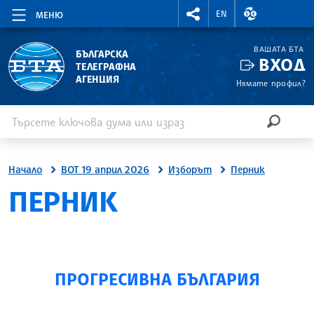
RIGHTMENU.SOCIAL
ВАЛУТНИ КУР
EN
МЕНЮ
ВАШАТА БТА
БЪЛГАРСКА
ВХОД
ТЕЛЕГРАФНА
АГЕНЦИЯ
Нямате профил?
Въведете ключова дума или израз
Търсене
ТЪРСЕН
Начало
ВОТ 19 април 2026
Изборът
Перник
SITE.BTA
ПЕРНИК
ПРОГРЕСИВНА БЪЛГАРИЯ