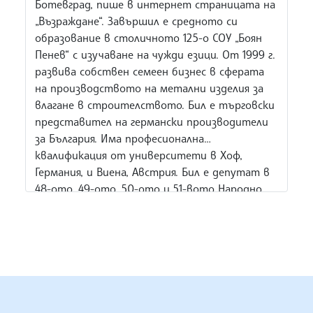
Ботевград, пише в интернет страницата на
„Възраждане“. Завършил е средното си
образование в столичното 125-о СОУ „Боян
Пенев“ с изучаване на чужди езици. От 1999 г.
развива собствен семеен бизнес в сферата
на производството на метални изделия за
влагане в строителството. Бил е търговски
представител на германски производители
за България. Има професионална
квалификация от университети в Хоф,
Германия, и Виена, Австрия. Бил е депутат в
48-ото, 49-ото, 50-ото и 51-вото Народно
събрание. В 51-вото НС е заместник-
председател на Комисията по прякото
участие на гражданите, жалбите и
взаимодействието с гражданското
общество, член на Комисията по бюджет и
финанси и член на Подкомисията за контрол
БЪЛГАРСКА ТЕЛЕГРАФНА АГЕНЦИЯ
на публичните средства.