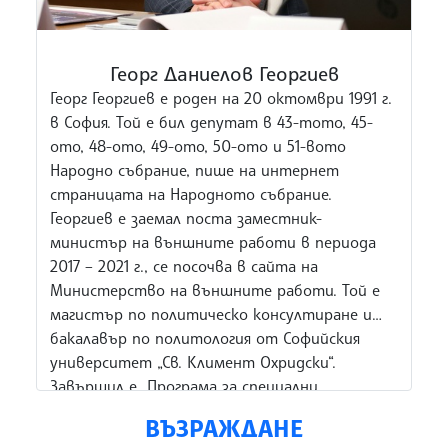
Георг Даниелов Георгиев
Георг Георгиев е роден на 20 октомври 1991 г.
в София. Той е бил депутат в 43-тото, 45-
ото, 48-ото, 49-ото, 50-ото и 51-вото
Народно събрание, пише на интернет
страницата на Народното събрание.
Георгиев е заемал поста заместник-
министър на външните работи в периода
2017 – 2021 г., се посочва в сайта на
Министерство на външните работи. Той е
магистър по политическо консултиране и
бакалавър по политология от Софийския
университет „Св. Климент Охридски“.
Завършил е „Програма за специални
чуждестранни представители в сферата на
ВЪЗРАЖДАНЕ
законодателството“ към Корейска фондация,