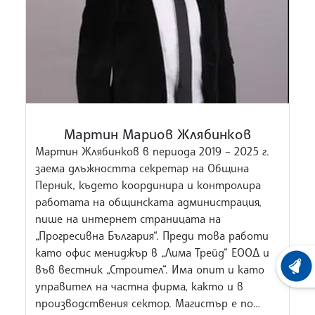
Мартин Мариов Жлябинков
Мартин Жлябинков в периода 2019 – 2025 г.
заема длъжността секретар на Община
Перник, където координира и контролира
работата на общинската администрация,
пише на интернет страницата на
„Прогресивна България“. Преди това работи
като офис мениджър в „Лима Трейд“ ЕООД и
във вестник „Строител“. Има опит и като
ХРОНО
управител на частна фирма, както и в
производствения сектор. Магистър е по