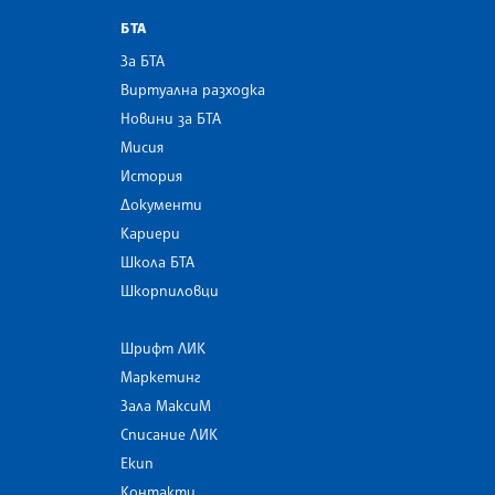
БТА
За БТА
Виртуална разходка
Новини за БТА
Мисия
История
Документи
Кариери
Школа БТА
Шкорпиловци
Шрифт ЛИК
Маркетинг
Зала МаксиМ
Списание ЛИК
Екип
Контакти