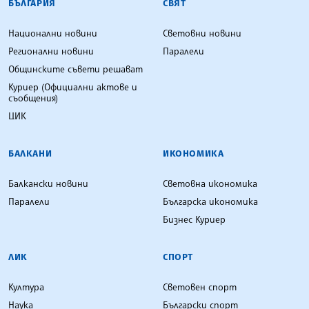
БЪЛГАРИЯ
СВЯТ
Национални новини
Световни новини
Регионални новини
Паралели
Общинските съвети решават
Куриер (Официални актове и
съобщения)
ЦИК
БАЛКАНИ
ИКОНОМИКА
Балкански новини
Световна икономика
Паралели
Българска икономика
Бизнес Куриер
ЛИК
СПОРТ
Култура
Световен спорт
Наука
Български спорт