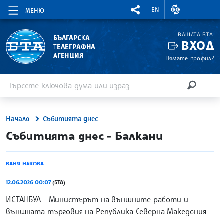
RIGHTMENU.SOCIAL
ВАЛУТНИ КУР
EN
МЕНЮ
ВАШАТА БТА
БЪЛГАРСКА
ВХОД
ТЕЛЕГРАФНА
АГЕНЦИЯ
Нямате профил?
Въведете ключова дума или израз
Търсене
ТЪРСЕН
Начало
Събитията днес
site.bta
Събитията днес - Балкани
ВАНЯ НАКОВА
12.06.2026 00:07
(БТА)
ИСТАНБУЛ - Министърът на външните работи и
външната търговия на Република Северна Македония