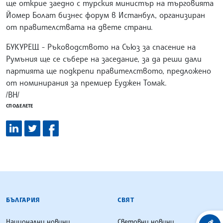
ще открие заедно с турския министър на търговията
Йомер Болат бизнес форум в Истанбул, организиран
от правителствата на двете страни.
БУКУРЕЩ - Ръководството на Съюз за спасение на
Румъния ще се събере на заседание, за да реши дали
партията ще подкрепи правителството, предложено
от номинирания за премиер Еуджен Томак.
/ВН/
СПОДЕЛЕТЕ
БЪЛГАРСКА ТЕЛЕГРАФНА АГЕНЦИЯ
БЪЛГАРИЯ
СВЯТ
Национални новини
Световни новини