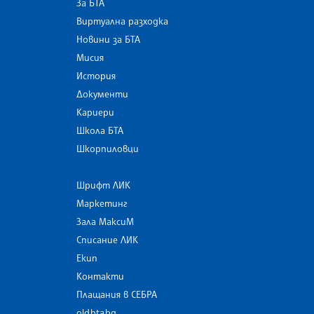
За БТА
Виртуална разходка
Новини за БТА
Мисия
История
Документи
Кариери
Школа БТА
Шкорпиловци
Шрифт ЛИК
Маркетинг
Зала МаксиМ
Списание ЛИК
Екип
Контакти
Плащания в СЕБРА
old.bta.bg