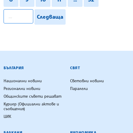
pagination.search
Следваща
БЪЛГАРСКА ТЕЛЕГРАФНА АГЕНЦИЯ
БЪЛГАРИЯ
СВЯТ
Национални новини
Световни новини
Регионални новини
Паралели
Общинските съвети решават
Куриер (Официални актове и
съобщения)
ЦИК
БАЛКАНИ
ИКОНОМИКА