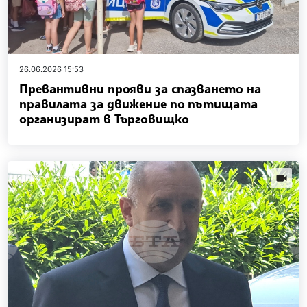
26.06.2026 15:53
Превантивни прояви за спазването на
правилата за движение по пътищата
организират в Търговищко
news.vi