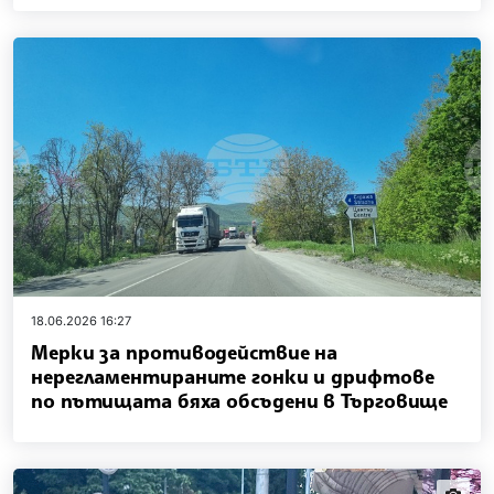
18.06.2026 16:27
Мерки за противодействие на
нерегламентираните гонки и дрифтове
по пътищата бяха обсъдени в Търговище
news.i