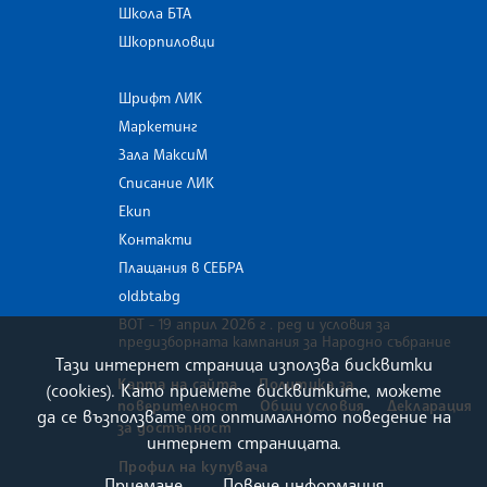
Школа БТА
Шкорпиловци
Шрифт ЛИК
Маркетинг
Зала МаксиМ
Списание ЛИК
Екип
Контакти
Плащания в СЕБРА
old.bta.bg
ВОТ - 19 април 2026 г . ред и условия за
предизборната кампания за Народно събрание
Тази интернет страница използва бисквитки
Карта на сайта
Политика за
(cookies). Като приемете бисквитките, можете
поверителност
Общи условия
Декларация
да се възползвате от оптималното поведение на
за достъпност
интернет страницата.
Профил на купувача
Приемане
Повече информация