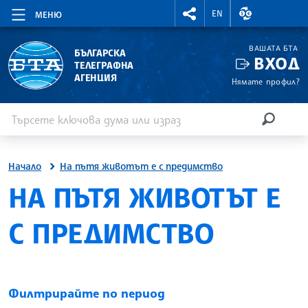
RIGHTMENU.SOCIAL
ВАЛУТНИ КУР
EN
МЕНЮ
ВАШАТА БТА
БЪЛГАРСКА
ВХОД
ТЕЛЕГРАФНА
АГЕНЦИЯ
Нямате профил?
Въведете ключова дума или израз
Търсене
ТЪРСЕН
Начало
На пътя животът е с предимство
НА ПЪТЯ ЖИВОТЪТ Е
С ПРЕДИМСТВО
Филтрирайте по период