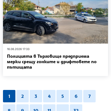
16.06.2026 17:33
Полицията в Търговище предприема
мерки срещу гонките и дрифтовете по
пътищата
1
2
3
4
5
6
7
8
9
10
11
...
32