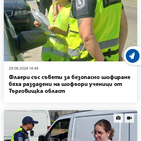
ХРОНО
29.06.2026 14:49
Флаери със съвети за безопасно шофиране
бяха раздадени на шофьори ученици от
Търговищка област
news.images
news.vi