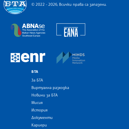
© 2022 - 2026, Всички права са запазени.
Българска телеграфна агенция
European Alliance of N
The Assocoation of the Balkan News Agencies S
MINDS Media Innovatio
European Newsroom
БТА
За БТА
Виртуална разходка
Новини за БТА
Мисия
История
Документи
Кариери