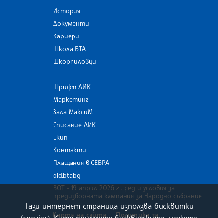
История
Документи
Кариери
Школа БТА
Шкорпиловци
Шрифт ЛИК
Маркетинг
Зала МаксиМ
Списание ЛИК
Екип
Контакти
Плащания в СЕБРА
old.bta.bg
ВОТ - 19 април 2026 г . ред и условия за
предизборната кампания за Народно събрание
Тази интернет страница използва бисквитки
Карта на сайта
Политика за
(cookies). Като приемете бисквитките, можете