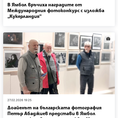
В Ямбол връчиха наградите от
Международния фотоконкурс с изложба
„Кукерландия”
news.i
27.02.2026 19:25
Доайенът на българската фотография
Петър Абаджиев представи в Ямбол