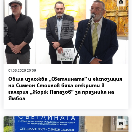
news.i
01.06.2026 20:06
Обща изложба „Светлината” и експозиция
на Симеон Стоилов бяха открити в
галерия „Жорж Папазов” за празника на
Ямбол
news.i