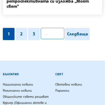
ретроспективната си изложба „Моят
свят”
pagination.search
1
2
3
Следваща
БЪЛГАРСКА ТЕЛЕГРАФНА АГЕНЦИЯ
БЪЛГАРИЯ
СВЯТ
Национални новини
Световни новини
Регионални новини
Паралели
Общинските съвети решават
Куриер (Официални актове и