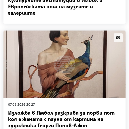
културните институции в Ямбол в
Европейската нощ на музеите и
галериите
news.i
07.05.2026 20:27
Изложба в Ямбол разкрива за първи път
коя е жената с пауна от картина на
художника Георги Попов-Джон