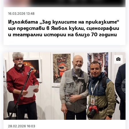
16.03.2026 13:48
Изложбата „Зад кулисите на приказките“
ще представи в Ямбол кукли, сценографии
и театрални истории на близо 70 години
news.i
28.02.2026 16:03