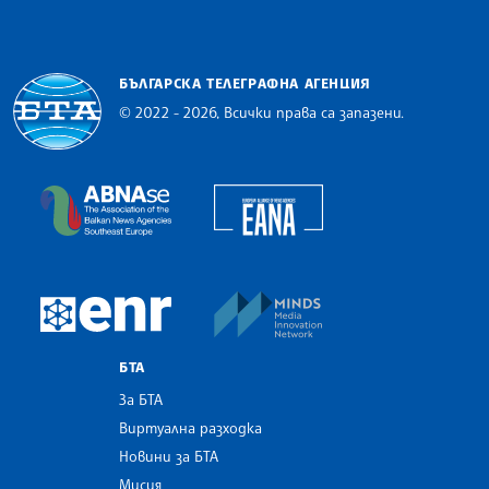
БЪЛГАРСКА ТЕЛЕГРАФНА АГЕНЦИЯ
© 2022 - 2026, Всички права са запазени.
Българска телеграфна агенция
European Alliance of N
The Assocoation of the Balkan News Agencies S
MINDS Media Innovatio
European Newsroom
БТА
За БТА
Виртуална разходка
Новини за БТА
Мисия