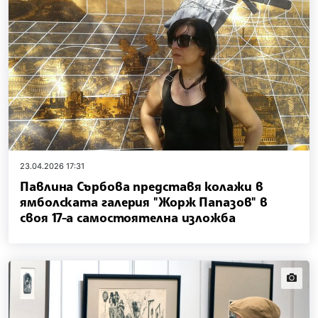
23.04.2026 17:31
Павлина Сърбова представя колажи в
ямболската галерия "Жорж Папазов" в
своя 17-а самостоятелна изложба
news.i