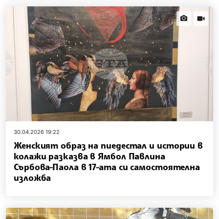
news.images
news.vi
30.04.2026 19:22
Женският образ на пиедестал и истории в
колажи разказва в Ямбол Павлина
Сърбова-Паола в 17-ата си самостоятелна
изложба