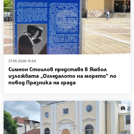
27.05.2026 15:54
Симеон Стоилов представя в Ямбол
изложбата „Огледалото на морето” по
повод Празника на града
news.i