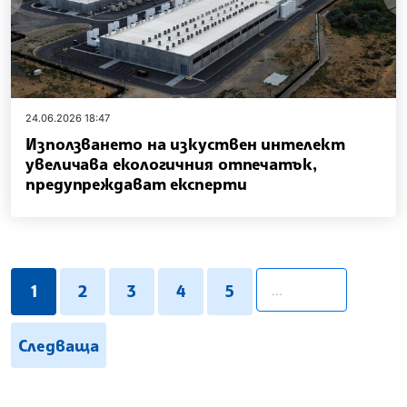
24.06.2026 18:47
Използването на изкуствен интелект
увеличава екологичния отпечатък,
предупреждават експерти
pagination.search
1
2
3
4
5
Следваща