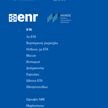
MINDS Media Innovatio
European Newsroom
БТА
За БТА
Виртуална разходка
Новини за БТА
Мисия
История
Документи
Кариери
Школа БТА
Шкорпиловци
Шрифт ЛИК
Маркетинг