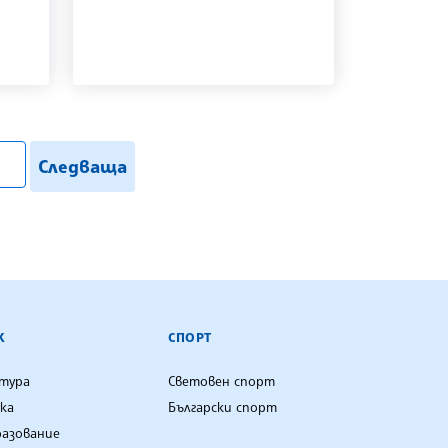
.search
Следваща
К
СПОРТ
лтура
Световен спорт
ка
Български спорт
разование