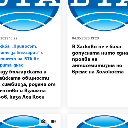
.2023 15:22
04.05.2023 13:20
В Хасково не е била
ожба „Приносът.
допусната нито едн
еите за България“ с
проява на
стието на БТА бе
антисемитизъм по
рита днес
ду българската и
време на Холокоста
ейската общности
 симбиоза, родена от
енство и взаимна
ов, каза Леа Коен
news.images
news.videos