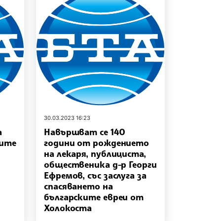
30.03.2023 16:23
а
Навършват се 140
тите
години от рождението
на лекаря, публициста,
общественика д-р Георги
Ефремов, със заслуга за
спасяването на
българските евреи от
Холокоста