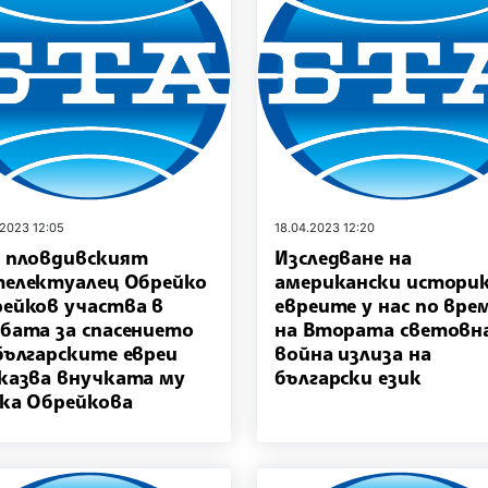
.2023 12:05
18.04.2023 12:20
 пловдивският
Изследване на
електуалец Обрейко
американски историк
ейков участва в
евреите у нас по вре
бата за спасението
на Втората световн
българските евреи
война излиза на
казва внучката му
български език
ка Обрейкова