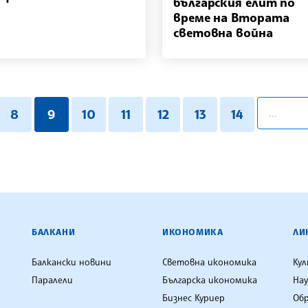
българския елит по
време на Втората
световна война
pagination
8
9
10
11
12
13
14
ЕНЦИЯ
БАЛКАНИ
ИКОНОМИКА
ЛИ
Балкански новини
Световна икономика
Ку
Паралели
Българска икономика
Нау
Бизнес Куриер
Об