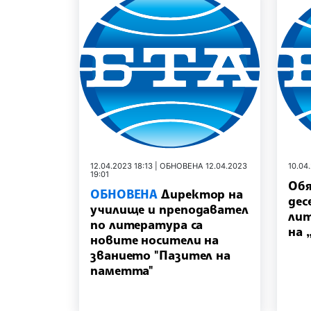
12.04.2023 18:13 | ОБНОВЕНА 12.04.2023
10.04
19:01
Обя
ОБНОВЕНА
Директор на
дес
училище и преподавател
лит
по литература са
на 
новите носители на
званието "Пазител на
паметта"