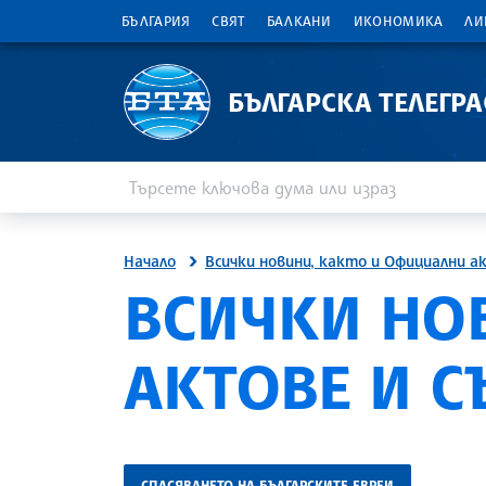
БЪЛГАРИЯ
СВЯТ
БАЛКАНИ
ИКОНОМИКА
ЛИ
БЪЛГАРСКА ТЕЛЕГР
Въведете ключова дума или израз
Търсене
Начало
Всички новини, както и Официални а
ВСИЧКИ НО
АКТОВЕ И 
СПАСЯВАНЕТО НА БЪЛГАРСКИТЕ ЕВРЕИ