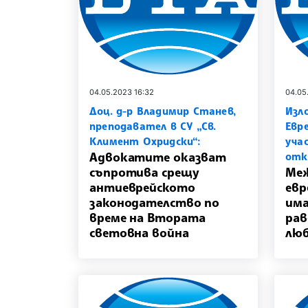
04.05.2023 16:32
04.05
Доц. д-р Владимир Станев,
Изл
преподавател в СУ „Св.
Евр
Климент Охридски“:
уча
Адвокатите оказват
отк
съпротива срещу
Меж
антиеврейското
евр
законодателство по
има
време на Втората
рав
световна война
люб