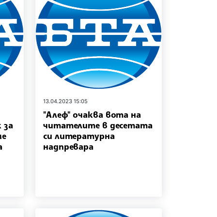
13.04.2023 15:05
"Алеф" очаква вота на
 за
читателите в десетата
ме
си литературна
а
надпревара