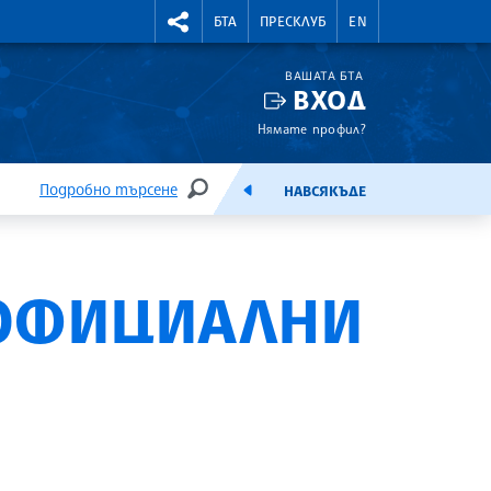
УТНИ КУРСОВЕ
RIGHTMENU.SOCIAL
БТА
ПРЕСКЛУБ
EN
ВАШАТА БТА
ВХОД
Нямате профил?
Подробно търсене
НАВСЯКЪДЕ
ТЪРСЕНЕ
ЕМИСИЯ
 ОФИЦИАЛНИ