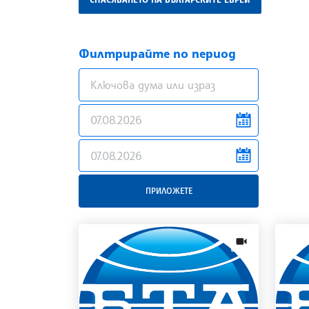
Филтрирайте по период
news.filter.from
news.filter.to
ПРИЛОЖЕТЕ
news.videos