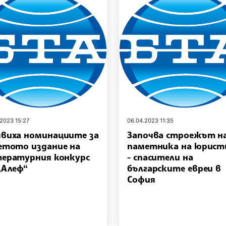
.2023 15:27
06.04.2023 11:35
виха номинациите за
Започва строежът н
етото издание на
паметника на юрис
ературния конкурс
- спасители на
„Алеф“
българските евреи в
София