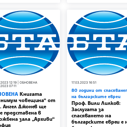
.2023 12:19 | ОБНОВЕНА
17.03.2023 16:51
.2023 07:11
80 години от спасяване
НОВЕНА
Книгата
на българските евреи
нимум човещина“ от
Проф. Вили Лилков:
. Ангел Джонев ще
Заслугата за
е представена в
спасяването на
ожбена зала „Архиви“
българските евреи е 
офия