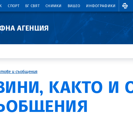
ВАЛ
К
СПОРТ
БГ СВЯТ
СНИМКИ
ВИДЕО
ИНФОГРАФИКИ
АФНА АГЕНЦИЯ
ктове и съобщения
ВИНИ, КАКТО И
СЪОБЩЕНИЯ