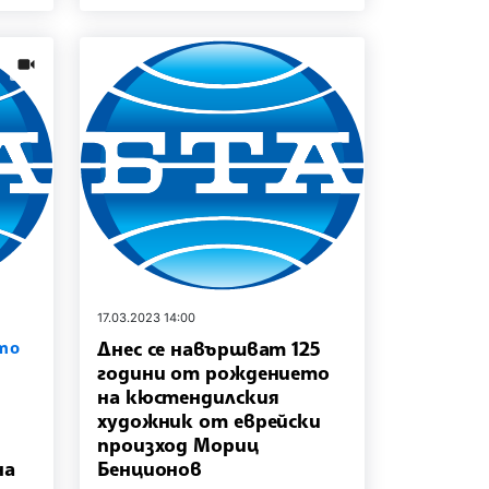
news.videos
17.03.2023 14:00
Днес се навършват 125
то
години от рождението
на кюстендилския
художник от еврейски
произход Мориц
на
Бенционов