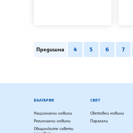
Предишна
4
5
6
7
БЪЛГАРСКА ТЕЛЕГРАФНА АГ
БЪЛГАРИЯ
СВЯТ
Национални новини
Световни новини
Регионални новини
Паралели
Общинските съвети