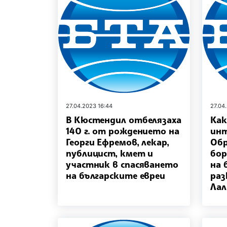
27.04.2023 16:44
27.04
В Кюстендил отбелязаха
Как
140 г. от рождението на
инт
Георги Ефремов, лекар,
Обр
публицист, кмет и
бор
участник в спасяването
на 
на българските евреи
раз
Лал