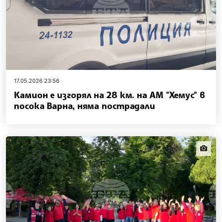
17.05.2026 23:56
Камион е изгорял на 28 км. на АМ "Хемус" в
посока Варна, няма пострадали
news.i