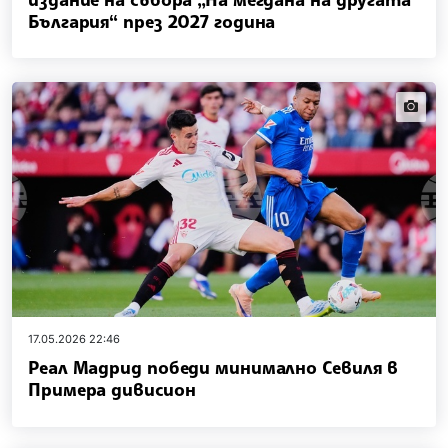
България“ през 2027 година
news.i
17.05.2026 22:46
Реал Мадрид победи минимално Севиля в
Примера дивисион