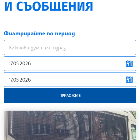
И СЪОБЩЕНИЯ
Филтрирайте по период
news.filter.from
news.filter.to
ПРИЛОЖЕТЕ