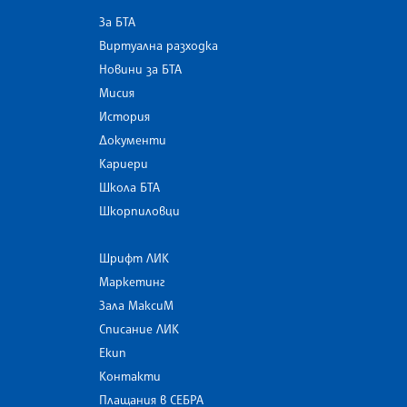
За БТА
Виртуална разходка
Новини за БТА
Мисия
История
Документи
Кариери
Школа БТА
Шкорпиловци
Шрифт ЛИК
Маркетинг
Зала МаксиМ
Списание ЛИК
Екип
Контакти
Плащания в СЕБРА