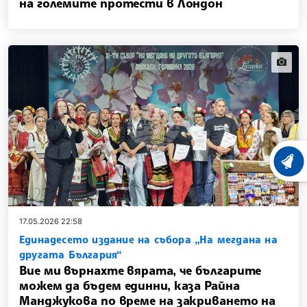
на големите протести в Лондон
news.i
ХРОНО
17.05.2026 22:58
Единадесето издание на събора „На мегдана на
другата България“
Вие ми върнахте вярата, че българите
можем да бъдем единни, каза Райна
Манджукова по време на закриването на