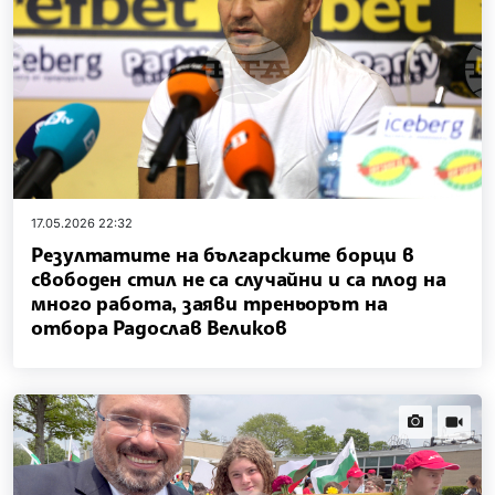
17.05.2026 22:32
Резултатите на българските борци в
свободен стил не са случайни и са плод на
много работа, заяви треньорът на
отбора Радослав Великов
news.images
news.vi