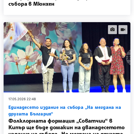
събора в Мюнхен
news.images
news.vi
17.05.2026 22:48
Единадесето издание на събора „На мегдана на
другата България“
Фолклорната формация „Соватчии“ в
Кипър ще бъде домакин на дванадесетото
издание на събора „На мегдана на другата