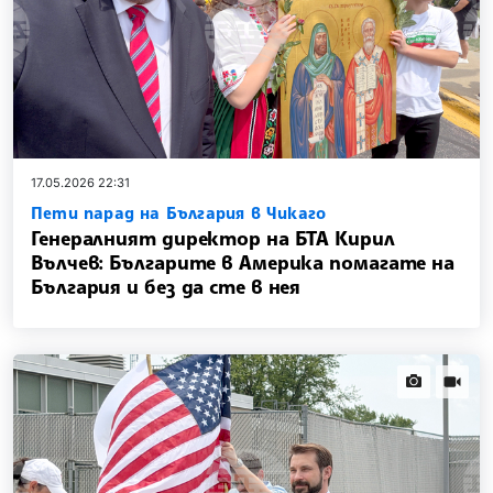
17.05.2026 22:31
Пети парад на България в Чикаго
Генералният директор на БТА Кирил
Вълчев: Българите в Америка помагате на
България и без да сте в нея
news.images
news.vi