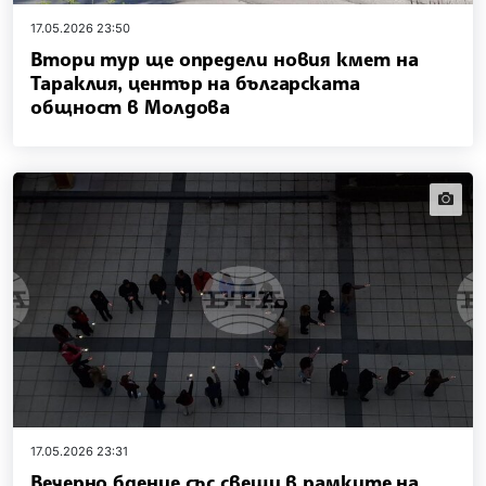
17.05.2026 23:50
Втори тур ще определи новия кмет на
Тараклия, център на българската
общност в Молдова
news.i
17.05.2026 23:31
Вечерно бдение със свещи в рамките на