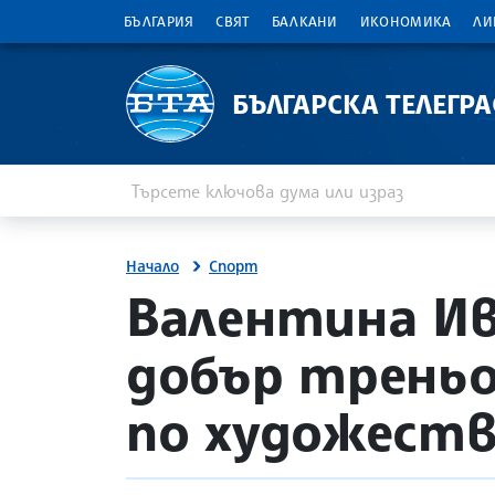
БЪЛГАРИЯ
СВЯТ
БАЛКАНИ
ИКОНОМИКА
ЛИ
БЪЛГАРСКА ТЕЛЕГР
Въведете ключова дума или израз
Търсене
Начало
Спорт
site.bta
Валентина Ив
добър трень
по художеств