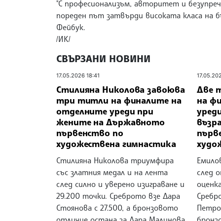
"С професионализъм, авторитет и безупреч
пореден път затвърди високата класа на б
Фейбук.
/ИК/
СВЪРЗАНИ НОВИНИ
17.05.2026 18:41
17.05.20
Стилияна Николова завоюва
Две 
три титли на финалите на
на ф
отделните уреди при
уред
жените на Държавното
възр
първенство по
първ
художествена гимнастика
худо
Стилияна Николова триумфира
Емило
със златния медал и на лента
след о
след силно и уверено изиграване и
оценка
29.200 точки. Среброто взе Дара
Сребр
Стоянова с 27.500, а бронзовото
Петров
отличие остана за Дара Малинова
бронз