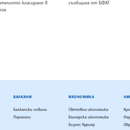
ателното класиране в
съобщиха от БФХГ.
оя.
ЕНЦИЯ
БАЛКАНИ
ИКОНОМИКА
ЛИ
Балкански новини
Световна икономика
Ку
Паралели
Българска икономика
Нау
Бизнес Куриер
Об