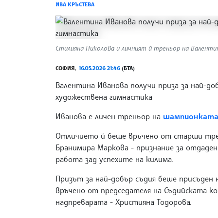
ИВА КРЪСТЕВА
Стилияна Николова и личният й треньор на Валентин
СОФИЯ,
16.05.2026 21:46
(БТА)
Валентина Иванова получи приза за най-д
художествена гимнастика
Иванова е личен треньор на
шампионката 
Отличието й беше връчено от старши тре
Бранимира Маркова - признание за отдаде
работа зад успехите на килима.
Призът за най-добър съдия беше присъден 
връчено от председателя на Съдийската ко
надпреварата - Християна Тодорова.