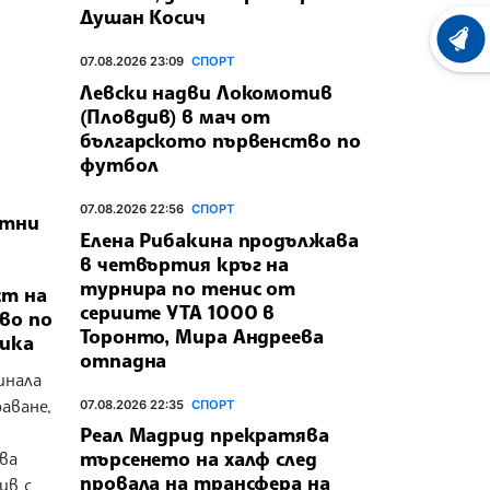
Душан Косич
ХРОНО
07.08.2026 23:09
СПОРТ
Левски надви Локомотив
(Пловдив) в мач от
българското първенство по
футбол
07.08.2026 22:56
СПОРТ
атни
Елена Рибакина продължава
в четвъртия кръг на
турнира по тенис от
ст на
сериите УТА 1000 в
во по
Торонто, Мира Андреева
ика
отпадна
инала
аване,
07.08.2026 22:35
СПОРТ
Реал Мадрид прекратява
търсенето на халф след
ва
провала на трансфера на
ив с