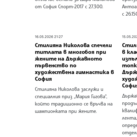
от София Спорт-2017 с 27.300.
Антоа
с 26.15
16.05.2026 21:27
15.05.20
Стилияна Николова спечели
Стил
титлата в многобоя при
в кла
жените на Държавното
изпъл
първенство по
топк
художествена гимнастика в
Държ
София
худо
Софи
Стилияна Николова заслужи и
Държа
специалния приз „Мария Гигова“,
продъ
който традиционно се връчва на
квали
шампионката при жените.
лента
опред
отдел