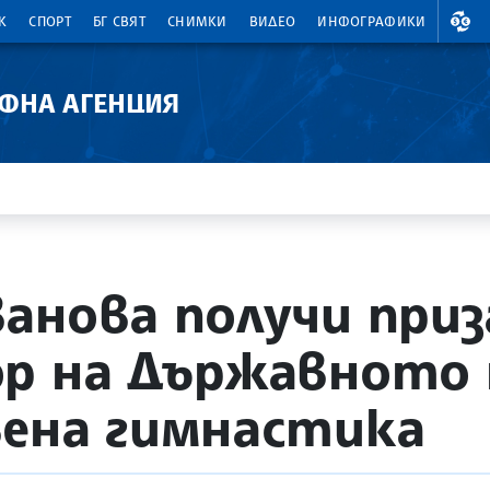
ВАЛ
К
СПОРТ
БГ СВЯТ
СНИМКИ
ВИДЕО
ИНФОГРАФИКИ
АФНА АГЕНЦИЯ
анова получи приза
ор на Държавното
ена гимнастика