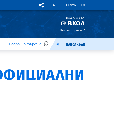
УТНИ КУРСОВЕ
RIGHTMENU.SOCIAL
БТА
ПРЕСКЛУБ
EN
ВАШАТА БТА
ВХОД
Нямате профил?
Подробно търсене
НАВСЯКЪДЕ
ТЪРСЕНЕ
ЕМИСИЯ
 ОФИЦИАЛНИ