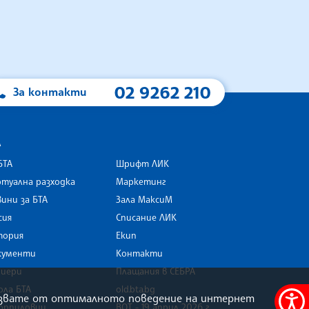
02 9262 210
За контакти
А
БТА
Шрифт ЛИК
туална разходка
Маркетинг
ини за БТА
Зала МаксиМ
rk
сия
Списание ЛИК
тория
Екип
кументи
Контакти
риери
Плащания в СЕБРА
ола БТА
old.bta.bg
олзвате от оптималното поведение на интернет
орпиловци
ВОТ - 19 април 2026 г .
Меню