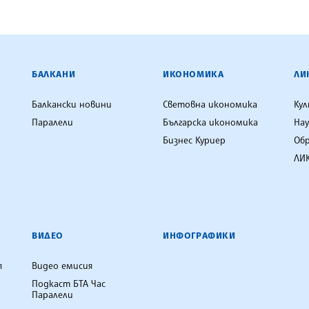
ЕНЦИЯ
БАЛКАНИ
ИКОНОМИКА
ЛИ
Балкански новини
Световна икономика
Ку
Паралели
Българска икономика
Нау
Бизнес Куриер
Об
ЛИК
ВИДЕО
ИНФОГРАФИКИ
я
Видео емисия
Подкаст БТА Час
Паралели