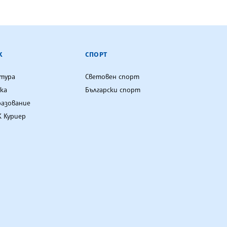
К
СПОРТ
лтура
Световен спорт
ка
Български спорт
разование
 Куриер