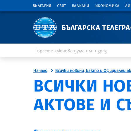
БЪЛГАРИЯ
СВЯТ
БАЛКАНИ
ИКОНОМИКА
ЛИ
БЪЛГАРСКА ТЕЛЕГР
Въведете ключова дума или израз
Търсене
Начало
Всички новини, както и Официални а
ВСИЧКИ НО
АКТОВЕ И 