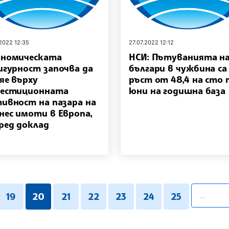
.2022 12:35
27.07.2022 12:12
номическата
НСИ: Пътуванията н
игурност започва да
българи в чужбина са 
яе върху
ръст от 48,4 на сто 
вестиционната
юни на годишна база
ивност на пазара на
нес имоти в Европа,
ред доклад
pagination
19
20
21
22
23
24
25