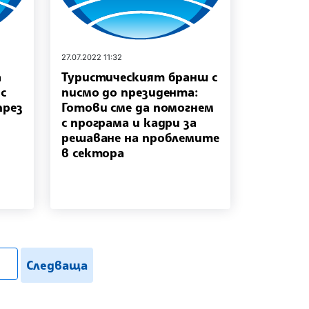
27.07.2022 11:32
а
Туристическият бранш с
с
писмо до президента:
през
Готови сме да помогнем
с програма и кадри за
решаване на проблемите
в сектора
.search
Следваща