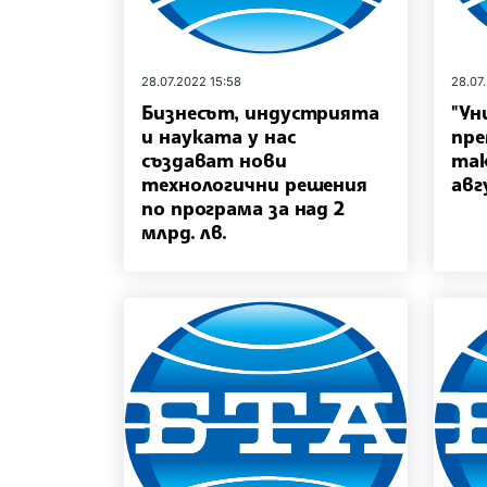
28.07.2022 15:58
28.07
Бизнесът, индустрията
"Ун
и науката у нас
пре
създават нови
так
технологични решения
авг
по програма за над 2
млрд. лв.