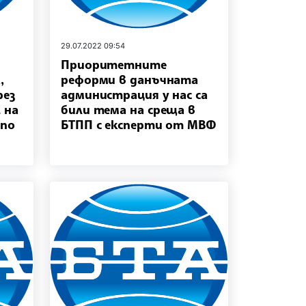
29.07.2022 09:54
Приоритетните
,
реформи в данъчната
рез
администрация у нас са
 на
били тема на среща в
 по
БТПП с експерти от МВФ