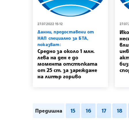
27.07.2022 15:12
27.07
Ико
Данни, предоставени от
нес
НАП специално за БТА,
вли
показват:
Средно за около 1 млн.
ин
лева на ден е до
акт
момента отстъпката
биз
от 25 ст. за зареждане
спо
на литър гориво
Предишна
15
16
17
18