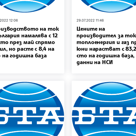
.2022 12:06
29.07.2022 11:46
изводството на ток
Цените на
ългария намалява с 12
производител за ток
сто през май спрямо
топлоенергия и газ п
ил, но расте с 8,4 на
юни нарастват с 83,2
 на годишна база
сто на годишна база,
данни на НСИ