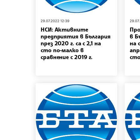
29.07.2022 12:39
29.07
НСИ: Активните
Про
предприятия в България
в Б
през 2020 г. са с 2,1 на
на 
сто по-малко в
апр
сравнение с 2019 г.
сто