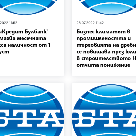
.2022 11:52
28.07.2022 11:42
иКредит Булбанк"
Бизнес климатът в
махва месечната
промишлеността и
са наличност от 1
търговията на дреб
уст
се повишава през юли
в строителството 
отчита понижение