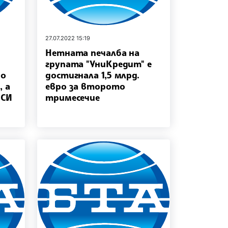
27.07.2022 15:19
Нетната печалба на
групата "УниКредит" е
но
достигнала 1,5 млрд.
, а
евро за второто
НСИ
тримесечие