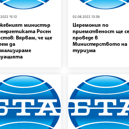
.2022 15:12
02.08.2022 13:39
жебният министър
Церемония по
енергетиката Росен
приемственост ще с
стов: Вярвам, че ще
проведе в
еем да
Министерството на
мализираме
туризма
туацията