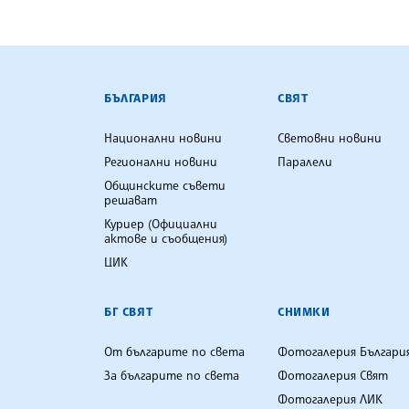
БЪЛГАРСКА ТЕЛЕГРАФНА АГ
БЪЛГАРИЯ
СВЯТ
Национални новини
Световни новини
Регионални новини
Паралели
Общинските съвети
решават
Куриер (Официални
актове и съобщения)
ЦИК
БГ СВЯТ
СНИМКИ
От българите по света
Фотогалерия Българи
За българите по света
Фотогалерия Свят
Фотогалерия ЛИК