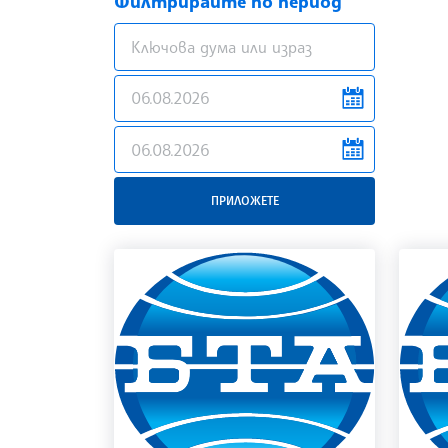
Филтрирайте по период
news.filter.from
news.filter.to
ПРИЛОЖЕТЕ