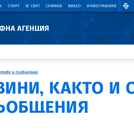
ВАЛ
К
СПОРТ
БГ СВЯТ
СНИМКИ
ВИДЕО
ИНФОГРАФИКИ
АФНА АГЕНЦИЯ
ктове и съобщения
ВИНИ, КАКТО И
СЪОБЩЕНИЯ