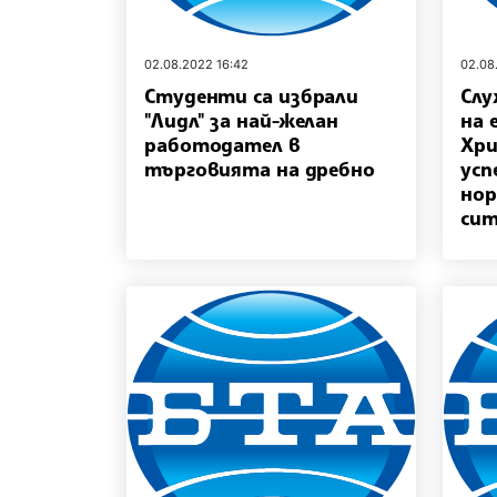
02.08.2022 16:42
02.08
Студенти са избрали
Слу
"Лидл" за най-желан
на 
работодател в
Хри
търговията на дребно
усп
нор
си