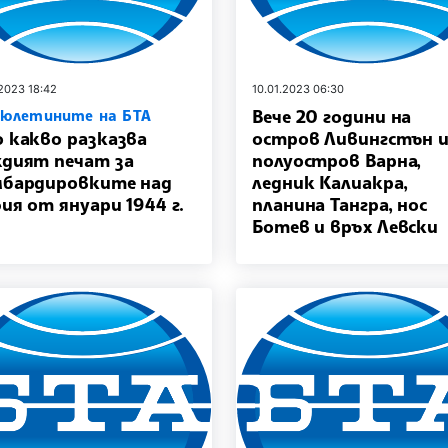
.2023 18:42
10.01.2023 06:30
Вече 20 години на
бюлетините на БТА
 какво разказва
остров Ливингстън 
дият печат за
полуостров Варна,
бардировките над
ледник Калиакра,
ия от януари 1944 г.
планина Тангра, нос
Ботев и връх Левски