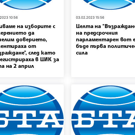
.2023 10:56
03.02.2023 15:56
ваме на изборите с
Целта на "Възраждан
ерението да
на предсрочния
челим доверието,
парламентарен вот е
ентираха от
бъде първа политиче
зраждане", след като
сила
регистрираха в ЦИК за
а на 2 април