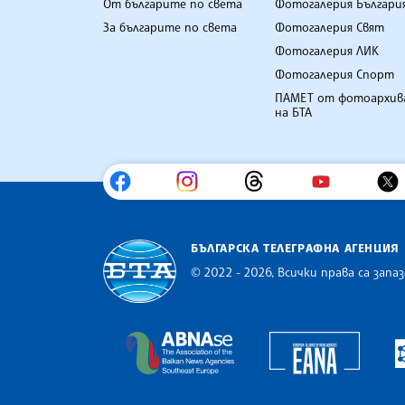
От българите по света
Фотогалерия Българи
За българите по света
Фотогалерия Свят
Фотогалерия ЛИК
Фотогалерия Спорт
ПАМЕТ от фотоархив
на БТА
БЪЛГАРСКА ТЕЛЕГРАФНА АГЕНЦИЯ
© 2022 - 2026, Всички права са запаз
Българска телеграфна агенция
Europe
The Assocoation of the Balkan