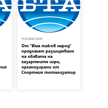
11.07.2022 15:57
От "Има такъв народ"
предлагат разширяване
на обхвата на
хазартните игри,
тия
организирани от
Спортния тотализатор