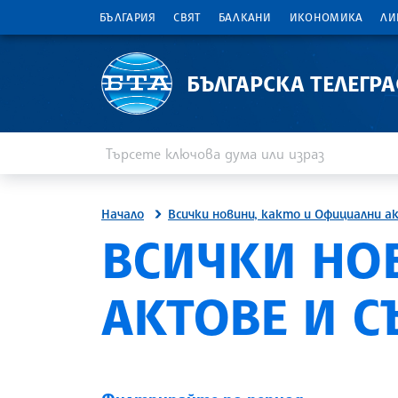
БЪЛГАРИЯ
СВЯТ
БАЛКАНИ
ИКОНОМИКА
ЛИ
БЪЛГАРСКА ТЕЛЕГР
Въведете ключова дума или израз
Търсене
Начало
Всички новини, както и Официални а
ВСИЧКИ НО
АКТОВЕ И 