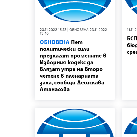
23.11.2022 15:12 | ОБНОВЕНА 23.11.2022
11.11.
15:40
БСП
ОБНОВЕНА
Пет
бюд
политически сили
сре
предлагат промените в
Изборния кодекс да
влязат утре на второ
четене в пленарната
зала, съобщи Десислава
Атанасова