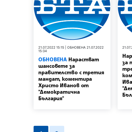
21.07.2022 15:15 | ОБНОВЕНА 21.07.2022
21.07.
15:34
На
ОБНОВЕНА
Нарастват
за 
шансовете за
тре
правителство с третия
ком
мандат, коментира
Ива
Христо Иванов от
"Де
"Демократична
Бъл
България"