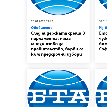
20.01.2023 13:42
10.01
Обобщение
Из 
След лидерската среща в
Ето
парламента: няма
чуж
мнозинство за
бом
правителство, върви се
Соф
към предсрочни избори