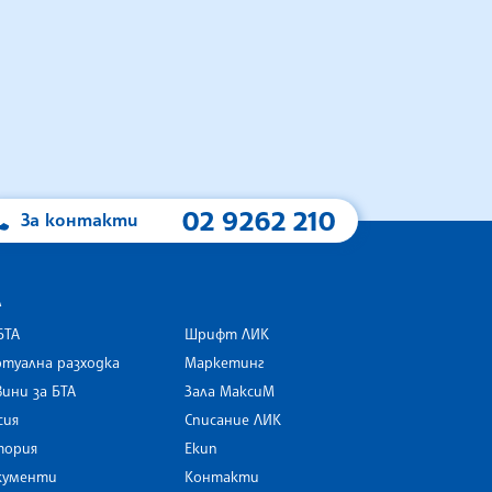
02 9262 210
За контакти
А
БТА
Шрифт ЛИК
туална разходка
Маркетинг
ини за БТА
Зала МаксиМ
rk
сия
Списание ЛИК
тория
Екип
кументи
Контакти