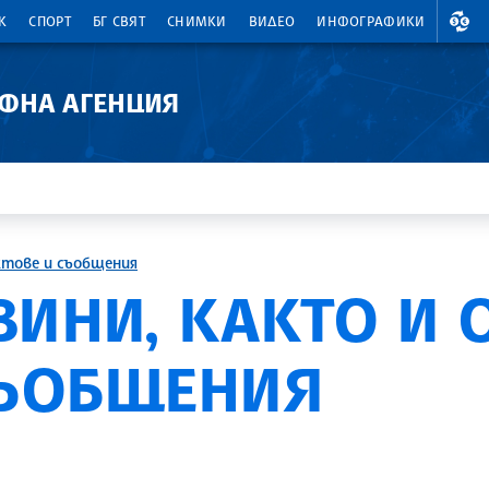
ВАЛ
К
СПОРТ
БГ СВЯТ
СНИМКИ
ВИДЕО
ИНФОГРАФИКИ
АФНА АГЕНЦИЯ
ктове и съобщения
ВИНИ, КАКТО И
СЪОБЩЕНИЯ