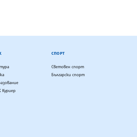
К
СПОРТ
лтура
Световен спорт
ка
Български спорт
разование
 Куриер