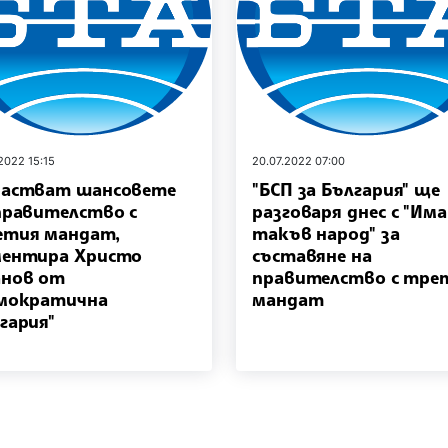
2022 15:15
20.07.2022 07:00
растват шансовете
"БСП за България" ще
правителство с
разговаря днес с "Има
тия мандат,
такъв народ" за
ентира Христо
съставяне на
нов от
правителство с тре
мократична
мандат
гария"