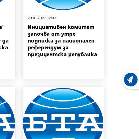
23.01.2023 12:03
е"
Инициативен комитет
започва от утре
 да
подписка за национален
ска
референдум за
президентска република
ХРОНО