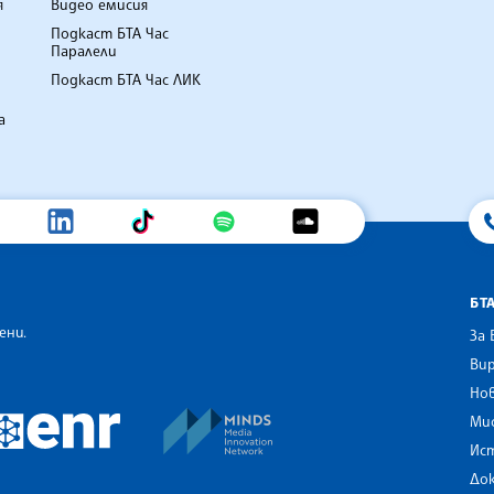
я
Видео емисия
Подкаст БТА Час
Паралели
Подкаст БТА Час ЛИК
а
БТ
ени.
За 
Вир
Нов
an Alliance of News Agencies
MINDS Media Innovation Netwo
 News Agencies Southeast Europe
Ми
European Newsroom
Ис
До