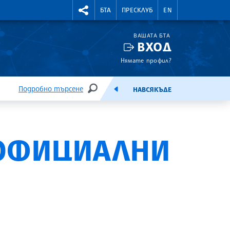
УТНИ КУРСОВЕ
RIGHTMENU.SOCIAL
БТА
ПРЕСКЛУБ
EN
ВАШАТА БТА
ВХОД
Нямате профил?
Подробно търсене
НАВСЯКЪДЕ
ТЪРСЕНЕ
ЕМИСИЯ
 ОФИЦИАЛНИ