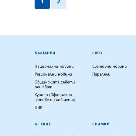
1
2
БЪЛГАРСКА ТЕЛЕГРАФНА АГ
БЪЛГАРИЯ
СВЯТ
Национални новини
Световни новини
Регионални новини
Паралели
Общинските съвети
решават
Куриер (Официални
актове и съобщения)
ЦИК
БГ СВЯТ
СНИМКИ