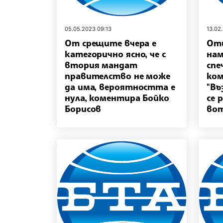
05.05.2023 09:13
13.02
От срещите вчера е
Оти
категорично ясно, че с
нам
втория мандат
спе
правителство не може
ком
да има, вероятността е
"Въ
нула, коментира Бойко
се 
Борисов
вот