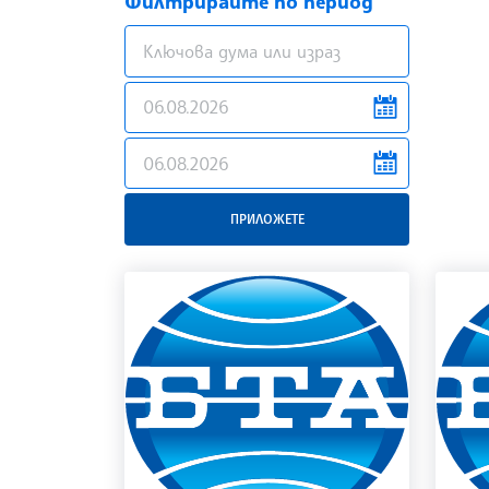
Филтрирайте по период
news.filter.from
news.filter.to
ПРИЛОЖЕТЕ