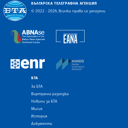
БЪЛГАРСКА ТЕЛЕГРАФНА АГЕНЦИЯ
© 2022 - 2026, Всички права са запазени.
Българска телеграфна агенция
European Alliance of N
The Assocoation of the Balkan News Agencies S
MINDS Media Innovatio
European Newsroom
БТА
За БТА
Виртуална разходка
Новини за БТА
Мисия
История
Документи