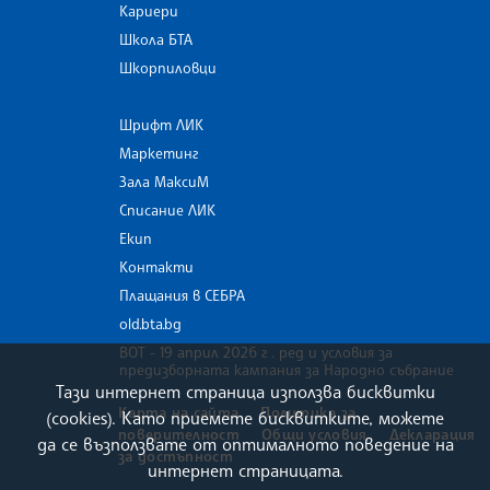
Кариери
Школа БТА
Шкорпиловци
Шрифт ЛИК
Маркетинг
Зала МаксиМ
Списание ЛИК
Екип
Контакти
Плащания в СЕБРА
old.bta.bg
ВОТ - 19 април 2026 г . ред и условия за
предизборната кампания за Народно събрание
Тази интернет страница използва бисквитки
Карта на сайта
Политика за
(cookies). Като приемете бисквитките, можете
поверителност
Общи условия
Декларация
да се възползвате от оптималното поведение на
за достъпност
интернет страницата.