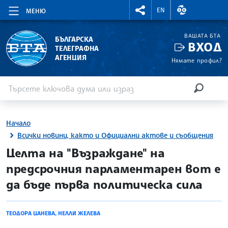
RIGHTMENU.SOCIAL
ВАЛУТНИ КУР
EN
МЕНЮ
ВАШАТА БТА
БЪЛГАРСКА
ВХОД
ТЕЛЕГРАФНА
АГЕНЦИЯ
Нямате профил?
Въведете ключова дума или израз
Търсене
ТЪРСЕН
Начало
Всички новини, както и Официални актове и съобщения
site.bta
Целта на "Възраждане" на
предсрочния парламентарен вот е
да бъде първа политическа сила
ТЕОДОРА ЦАНЕВА, НЕЛЛИ ЖЕЛЕВА