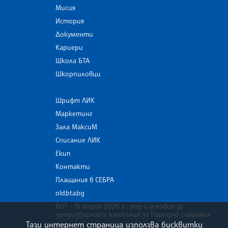
Мисия
История
Документи
Кариери
Школа БТА
Шкорпиловци
Шрифт ЛИК
Маркетинг
Зала МаксиМ
Списание ЛИК
Екип
Контакти
Плащания в СЕБРА
old.bta.bg
ВОТ - 19 април 2026 г . ред и условия за
предизборната кампания за Народно събрание
Тази интернет страница използва бисквитки