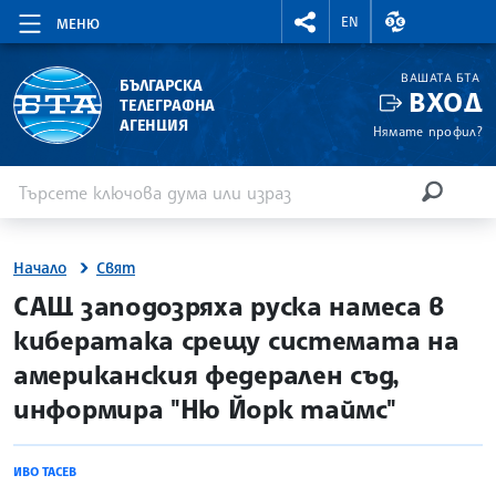
RIGHTMENU.SOCIAL
ВАЛУТНИ КУР
EN
МЕНЮ
ВАШАТА БТА
БЪЛГАРСКА
ВХОД
ТЕЛЕГРАФНА
АГЕНЦИЯ
Нямате профил?
Въведете ключова дума или израз
Търсене
ТЪРСЕН
Начало
Свят
site.bta
САЩ заподозряха руска намеса в
кибератака срещу системата на
американския федерален съд,
информира "Ню Йорк таймс"
ИВО ТАСЕВ