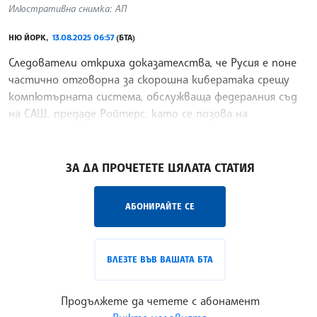
Илюстративна снимка: АП
НЮ ЙОРК,
13.08.2025 06:57
(БТА)
Следователи откриха доказателства, че Русия е поне
частично отговорна за скорошна кибератака срещу
компютърната система, обслужваща федералния съд
на САЩ, предаде Ройтерс, като се позова на
публикация в американския в. "Ню Йорк таймс".
/ИТ/
ЗА ДА ПРОЧЕТЕТЕ ЦЯЛАТА СТАТИЯ
АБОНИРАЙТЕ СЕ
ВЛЕЗТЕ ВЪВ ВАШАТА БТА
Продължете да четете с абонамент