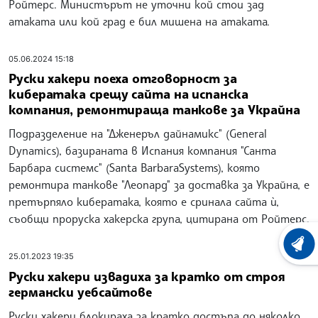
Ройтерс. Министърът не уточни кой стои зад
атаката или кой град е бил мишена на атаката.
05.06.2024 15:18
Руски хакери поеха отговорност за
кибератака срещу сайта на испанска
компания, ремонтираща танкове за Украйна
Подразделение на "Дженеръл дайнамикс" (General
Dynamics), базираната в Испания компания "Санта
Барбара системс" (Santa BarbaraSystems), която
ремонтира танкове "Леопард" за доставка за Украйна, е
претърпяло кибератака, която е сринала сайта ѝ,
съобщи проруска хакерска група, цитирана от Ройтерс.
ХРОНО
25.01.2023 19:35
Руски хакери извадиха за кратко от строя
германски уебсайтове
Руски хакери блокираха за кратко достъпа до няколко