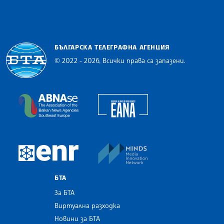
БЪЛГАРСКА ТЕЛЕГРАФНА АГЕНЦИЯ
© 2022 - 2026, Всички права са запазени.
Българска телеграфна агенция
European Alliance of N
The Assocoation of the Balkan News Agencies S
MINDS Media Innovatio
European Newsroom
БТА
За БТА
Виртуална разходка
Новини за БТА