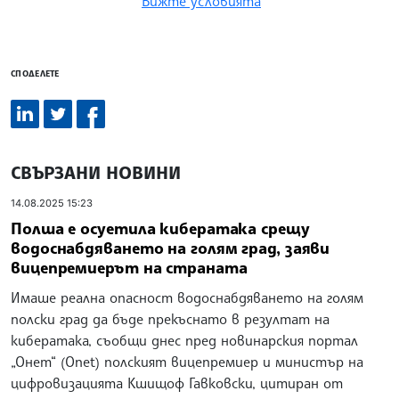
Вижте условията
СПОДЕЛЕТЕ
СВЪРЗАНИ НОВИНИ
14.08.2025 15:23
Полша е осуетила кибератака срещу
водоснабдяването на голям град, заяви
вицепремиерът на страната
Имаше реална опасност водоснабдяването на голям
полски град да бъде прекъснато в резултат на
кибератака, съобщи днес пред новинарския портал
„Онет“ (Onet) полският вицепремиер и министър на
цифровизацията Кшищоф Гавковски, цитиран от