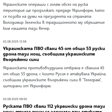
Украинските операции с голям обсег на руска
територия ще продължат, предаде Укринформ, като
се позова на думи на президента на страната
Володимир Зеленски в традиционното му обръщение
към нацията тази вечер.
02.08.2025 12:56
Украинската ПВО свали 45 от общо 53 руски
дрона тази нощ, съобщиха украинските
въоръжени сили
Украинската противовъздушна отбрана е свалила 45
от общо 53 дрона, с които Русия е атакувала Украйна,
съобщиха украинските въоръжени сили в "Телеграм",
цитирани от Укринформ.
02.08.2025 09:50
Руската ПВО свали 112 украински дрона тази
нощ; трима души са загинали при атаките,