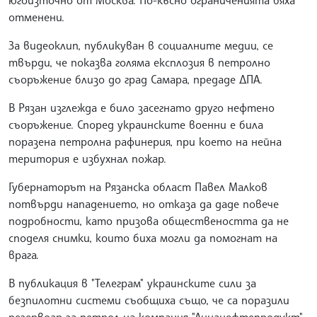
отменени.
За видеоклип, публикуван в социалните медии, се
твърди, че показва голяма експлозия в петролно
съоръжение близо до град Самара, предаде ДПА.
В Рязан изглежда е било засегнато друго нефтено
съоръжение. Според украинските военни е била
поразена петролна рафинерия, при което на нейна
територия е избухнал пожар.
Губернаторът на Рязанска област Павел Малков
потвърди нападението, но отказа да даде повече
подробности, като призова обществеността да не
споделя снимки, които биха могли да помогнат на
врага.
В публикация в "Телеграм" украинските сили за
безпилотни системи съобщиха също, че са поразили
резервоар за петрол на компания "Аннанефтепродукт"