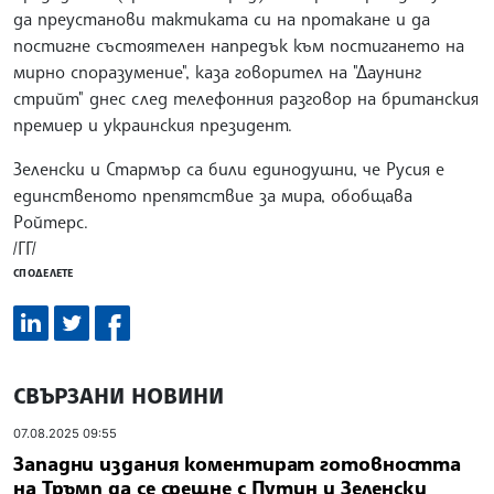
да преустанови тактиката си на протакане и да
постигне състоятелен напредък към постигането на
мирно споразумение", каза говорител на "Даунинг
стрийт" днес след телефонния разговор на британския
премиер и украинския президент.
Зеленски и Стармър са били единодушни, че Русия е
единственото препятствие за мира, обобщава
Ройтерс.
/ГГ/
СПОДЕЛЕТЕ
СВЪРЗАНИ НОВИНИ
07.08.2025 09:55
Западни издания коментират готовността
на Тръмп да се срещне с Путин и Зеленски