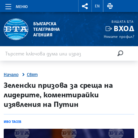
RIGHTMENU.SOCIAL
ВАЛУТНИ КУР
EN
МЕНЮ
ВАШАТА БТА
БЪЛГАРСКА
ВХОД
ТЕЛЕГРАФНА
АГЕНЦИЯ
Нямате профил?
Въведете ключова дума или израз
Търсене
ТЪРСЕН
Начало
Свят
site.bta
Зеленски призова за среща на
лидерите, коментирайки
изявления на Путин
ИВО ТАСЕВ