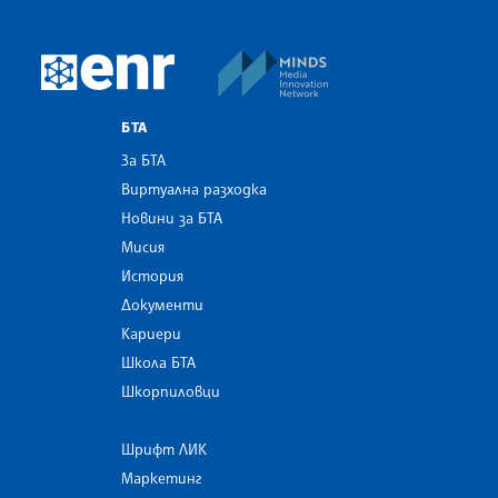
MINDS Media Innovatio
European Newsroom
БТА
За БТА
Виртуална разходка
Новини за БТА
Мисия
История
Документи
Кариери
Школа БТА
Шкорпиловци
Шрифт ЛИК
Маркетинг