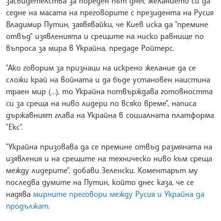
засвидетелства за пореден път днес желанието си да
седне на масата на преговорите с президента на Русия
Владимир Путин, заявявайки, че Киев иска да "премине
отвъд" изявленията и срещите на ниско равнище по
въпроса за мира в Украйна, предаде Ройтерс.
"Ако говорим за признаци на искрено желание да се
сложи край на войната и да бъде установен наистина
траен мир (...), то Украйна потвърждава готовността
си за среща на ниво лидери по всяко време", написа
държавният глава на Украйна в социалната платформа
"Екс".
"Украйна призовава да се премине отвъд размяната на
изявления и на срещите на техническо ниво към среща
между лидерите", добави Зеленски. Коментарът му
последва думите на Путин, който днес каза, че се
надява
мирните преговори между Русия и Украйна да
продължат
.