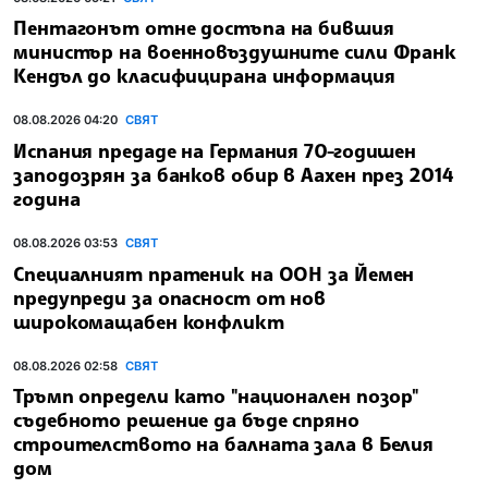
Пентагонът отне достъпа на бившия
министър на военновъздушните сили Франк
Кендъл до класифицирана информация
08.08.2026 04:20
СВЯТ
Испания предаде на Германия 70-годишен
заподозрян за банков обир в Аахен през 2014
година
08.08.2026 03:53
СВЯТ
Специалният пратеник на ООН за Йемен
предупреди за опасност от нов
широкомащабен конфликт
08.08.2026 02:58
СВЯТ
Тръмп определи като "национален позор"
съдебното решение да бъде спряно
строителството на балната зала в Белия
дом