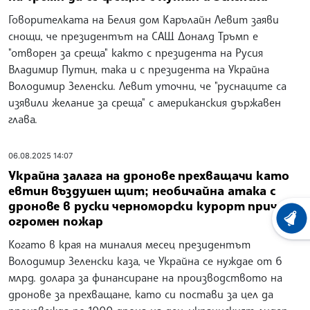
Говорителката на Белия дом Карълайн Левит заяви
снощи, че президентът на САЩ Доналд Тръмп е
"отворен за среща" както с президента на Русия
Владимир Путин, така и с президента на Украйна
Володимир Зеленски. Левит уточни, че "руснаците са
изявили желание за среща" с американския държавен
глава.
06.08.2025 14:07
Украйна залага на дронове прехващачи като
евтин въздушен щит; необичайна атака с
дронове в руски черноморски курорт причини
огромен пожар
ХРОНО
Когато в края на миналия месец президентът
Володимир Зеленски каза, че Украйна се нуждае от 6
млрд. долара за финансиране на производството на
дронове за прехващане, като си постави за цел да