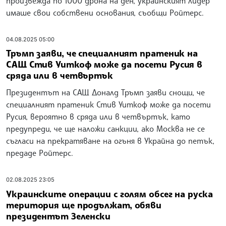
произвежда по 1000 дрона на ден, украинският лидер
имаше свои собствени основания, съобщи Ройтерс.
04.08.2025 05:00
Тръмп заяви, че специалният пратеник на
САЩ Стив Уиткоф може да посети Русия в
сряда или в четвъртък
Президентът на САЩ Доналд Тръмп заяви снощи, че
специалният пратеник Стив Уиткоф може да посети
Русия, вероятно в сряда или в четвъртък, като
предупреди, че ще наложи санкции, ако Москва не се
съгласи на прекратяване на огъня в Украйна до петък,
предаде Ройтерс.
02.08.2025 23:05
Украинските операции с голям обсег на руска
територия ще продължат, обяви
президентът Зеленски