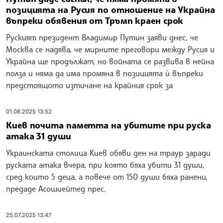
позицията на Русия по отношение на Украйна
въпреки обявения от Тръмп краен срок
Руският президент Владимир Путин заяви днес, че
Москва се надява, че мирните преговори между Русия и
Украйна ще продължат, но войната се развива в нейна
полза и няма да има промяна в позицията ѝ въпреки
предстоящото изтичане на крайния срок за
01.08.2025 13:52
Киев почита паметта на убитите при руска
атака 31 души
Украинската столица Киев обяви ден на траур заради
руската атака вчера, при която бяха убити 31 души,
сред които 5 деца, а повече от 150 души бяха ранени,
предаде Асошиейтед прес.
25.07.2025 13:47