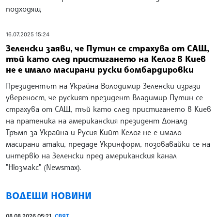
подходящ
16.07.2025 15:24
Зеленски заяви, че Путин се страхува от САЩ,
тъй като след пристигането на Келог в Киев
не е имало масирани руски бомбардировки
Президентът на Украйна Володимир Зеленски изрази
увереност, че руският президент Владимир Путин се
страхува от САЩ, тъй като след пристигането в Киев
на пратеника на американския президент Доналд
Тръмп за Украйна и Русия Кийт Келог не е имало
масирани атаки, предаде Укринформ, позовавайки се на
интервю на Зеленски пред американския канал
"Нюзмакс" (Newsmax).
ВОДЕЩИ НОВИНИ
08.08.2026 05:21
СВЯТ