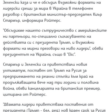
Зеленски каза и че е обсъдил възможни формати на
лидерски срещи за мира в Украйна в телефонен
разговор с британския министър-председател Киър
Стармър, информира Ройтерс.
"Обсъдихме нашето сътрудничество с американските
ни партньори, по-специално съгласуването на
действията си с президента Тръмп, и възможни
формати на мирни преговори на ниво лидери", обяви
президентът на Украйна, също в "Екс".
Стармър и Зеленски са приветствали новия
ултиматум, поставен от Тръмп на Русия за
предприемането на реални стъпки към край на
продължаващата вече над три години и половина
война, обяви канцеларията на британския премиер,
цитирана от Ройтерс.
"Двамата лидери приветстваха поставения от
президента (Тръмп - бел. ред.) нов краен срок за Русия