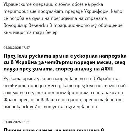
Украинските операции с голям обсег на руска
територия ще продължат, предаде Укринформ, като
се позова на думи на президента на страната
Володимир Зеленски в традиционното му обръщение
към нацията тази вечер.
01.08.2025 17:47
През юли руската армия е ускорила напредъка
си в Украйна за четвърти пореден месец, след
пауза през зимата, според анализ на АФП
Руската армия ускори напредването си в Украйна за
четвърти пореден месец, като през юли постигна най-
големите си успехи от ноември насам, сочи анализ на
Франс прес, основаващ се на данни, предоставени от
американския Институт за изследване на
01.08.2025 16:50
Путин даде сигнал, че няма промяна в