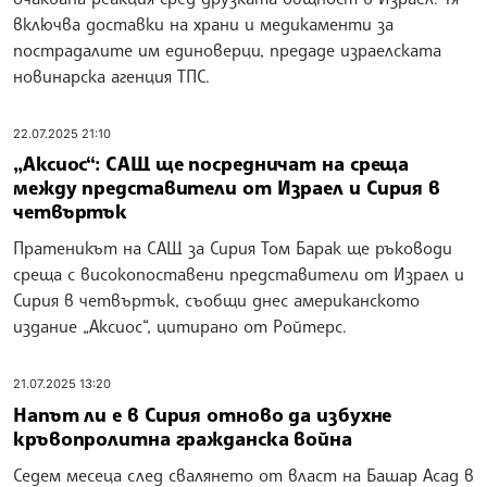
включва доставки на храни и медикаменти за
пострадалите им единоверци, предаде израелската
новинарска агенция ТПС.
22.07.2025 21:10
„Аксиос“: САЩ ще посредничат на среща
между представители от Израел и Сирия в
четвъртък
Пратеникът на САЩ за Сирия Том Барак ще ръководи
среща с високопоставени представители от Израел и
Сирия в четвъртък, съобщи днес американското
издание „Аксиос“, цитирано от Ройтерс.
21.07.2025 13:20
Напът ли е в Сирия отново да избухне
кръвопролитна гражданска война
Седем месеца след свалянето от власт на Башар Асад в