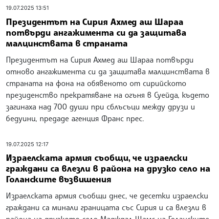
19.07.2025 13:51
Президентът на Сирия Ахмед аш Шараа
потвърди ангажимента си да защитава
малцинствата в страната
Президентът на Сирия Ахмед аш Шараа потвърди
отново ангажимента си да защитава малцинствата в
страната на фона на обявеното от сирийското
президенство прекратяване на огъня в Суейда, където
загинаха над 700 души при сблъсъци между друзи и
бедуини, предаде агенция Франс прес.
19.07.2025 12:17
Израелската армия съобщи, че израелски
граждани са влезли в района на друзко село на
Голанските възвишения
Израелската армия съобщи днес, че десетки израелски
граждани са минали границата със Сирия и са влезли в