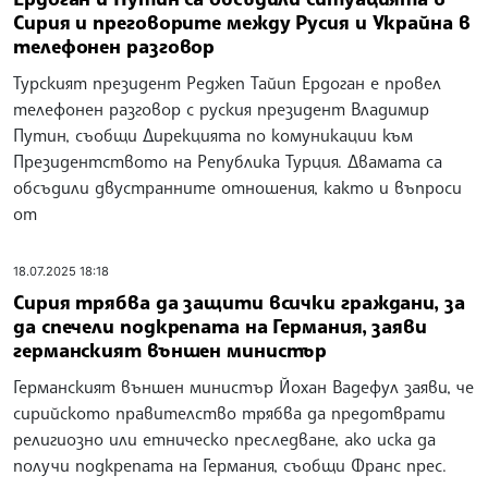
Сирия и преговорите между Русия и Украйна в
телефонен разговор
Турският президент Реджеп Тайип Ердоган е провел
телефонен разговор с руския президент Владимир
Путин, съобщи Дирекцията по комуникации към
Президентството на Република Турция. Двамата са
обсъдили двустранните отношения, както и въпроси
от
18.07.2025 18:18
Сирия трябва да защити всички граждани, за
да спечели подкрепата на Германия, заяви
германският външен министър
Германският външен министър Йохан Вадефул заяви, че
сирийското правителство трябва да предотврати
религиозно или етническо преследване, ако иска да
получи подкрепата на Германия, съобщи Франс прес.