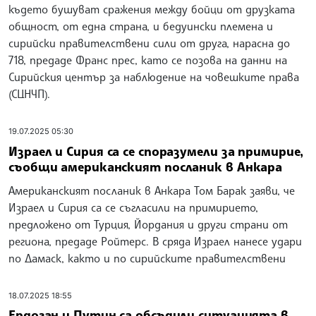
където бушуват сражения между бойци от друзката
общност, от една страна, и бедуински племена и
сирийски правителствени сили от друга, нарасна до
718, предаде Франс прес, като се позова на данни на
Сирийския център за наблюдение на човешките права
(СЦНЧП).
19.07.2025 05:30
Израел и Сирия са се споразумели за примирие,
съобщи американският посланик в Анкара
Американският посланик в Анкара Том Барак заяви, че
Израел и Сирия са се съгласили на примирието,
предложено от Турция, Йордания и други страни от
региона, предаде Ройтерс. В сряда Израел нанесе удари
по Дамаск, както и по сирийските правителствени
18.07.2025 18:55
Ердоган и Путин са обсъдили ситуацията в