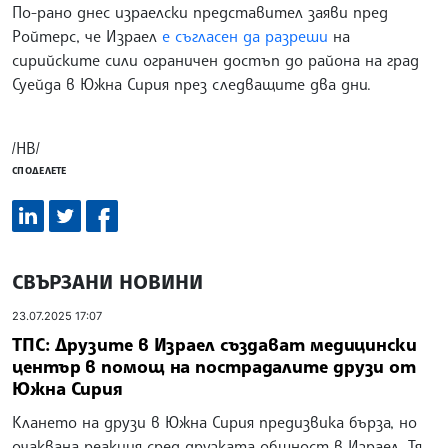
По-рано днес израелски представител заяви пред
Ройтерс, че Израел
е съгласен да разреши
на
сирийските сили ограничен достъп до района на град
Суейда в Южна Сирия през следващите два дни.
/НВ/
СПОДЕЛЕТЕ
СВЪРЗАНИ НОВИНИ
23.07.2025 17:07
ТПС: Друзите в Израел създават медицински
център в помощ на пострадалите друзи от
Южна Сирия
Клането на друзи в Южна Сирия предизвика бърза, но
очаквана реакция сред друзката общност в Израел. Тя