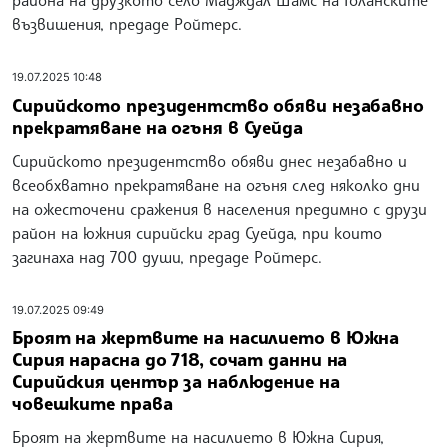
района на друзкото село Мадждал Шамс на Голанските
възвишения, предаде Ройтерс.
19.07.2025 10:48
Сирийското президентство обяви незабавно
прекратяване на огъня в Суейда
Сирийското президентство обяви днес незабавно и
всеобхватно прекратяване на огъня след няколко дни
на ожесточени сражения в населения предимно с друзи
район на южния сирийски град Суейда, при които
загинаха над 700 души, предаде Ройтерс.
19.07.2025 09:49
Броят на жертвите на насилието в Южна
Сирия нарасна до 718, сочат данни на
Сирийския център за наблюдение на
човешките права
Броят на жертвите на насилието в Южна Сирия,