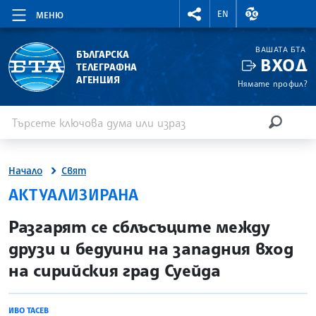
RIGHTMENU.SOCIAL
ВАЛУТНИ КУР
EN
МЕНЮ
ВАШАТА БТА
БЪЛГАРСКА
ВХОД
ТЕЛЕГРАФНА
АГЕНЦИЯ
Нямате профил?
Въведете ключова дума или израз
Търсене
ТЪРСЕН
Начало
Свят
АКТУАЛИЗИРАНА
site.bta
Разгарят се сблъсъците между
друзи и бедуини на западния вход
на сирийския град Суейда
ИВО ТАСЕВ