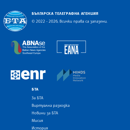
БЪЛГАРСКА ТЕЛЕГРАФНА АГЕНЦИЯ
© 2022 - 2026, Всички права са запазени.
Българска телеграфна агенция
European Alliance of N
The Assocoation of the Balkan News Agencies S
MINDS Media Innovatio
European Newsroom
БТА
За БТА
Виртуална разходка
Новини за БТА
Мисия
История