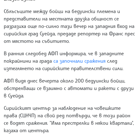
Сблъсъците между бойци на бедуински племена и
представители на местната друзка общност се
разразиха още по-силно тази вечер на западния вход на
сирийския град Суейда, предаде репортер на Франс прес
от мястото на събитието.
В ранния следобед АФП информира, че в западните
покрайнини на града
са започнали сражения
след
изтеглянето на сирийските правителствени сили.
АФП видя днес вечерта около 200 бедуински бойци,
обстрелващи се взаимно с автомати и ракети с друзи
в Суейда.
Сирийският център за наблюдение на човешките
права (СЦНЧП) на свой ред потвърди, че в този район
се водят сражения. "Има престрелки в някои квартали",
казаха от центъра.