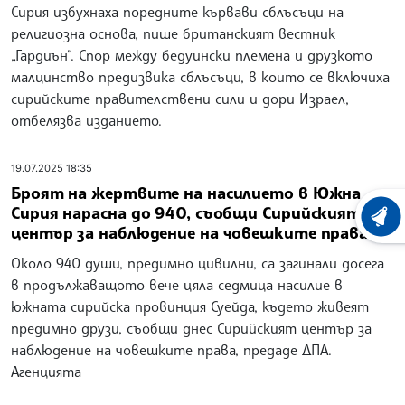
Сирия избухнаха поредните кървави сблъсъци на
религиозна основа, пише британският вестник
„Гардиън“. Спор между бедуински племена и друзкото
малцинство предизвика сблъсъци, в които се включиха
сирийските правителствени сили и дори Израел,
отбелязва изданието.
19.07.2025 18:35
Броят на жертвите на насилието в Южна
Сирия нарасна до 940, съобщи Сирийският
ХРОНО
център за наблюдение на човешките права
Около 940 души, предимно цивилни, са загинали досега
в продължаващото вече цяла седмица насилие в
южната сирийска провинция Суейда, където живеят
предимно друзи, съобщи днес Сирийският център за
наблюдение на човешките права, предаде ДПА.
Агенцията