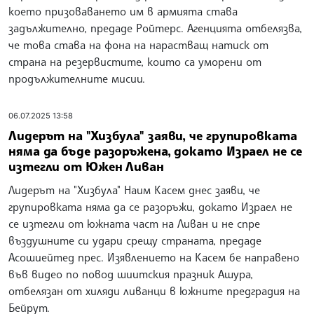
което призоваването им в армията става
задължително, предаде Ройтерс. Агенцията отбелязва,
че това става на фона на нарастващ натиск от
страна на резервистите, които са уморени от
продължителните мисии.
06.07.2025 13:58
Лидерът на "Хизбула" заяви, че групировката
няма да бъде разоръжена, докато Израел не се
изтегли от Южен Ливан
Лидерът на "Хизбула" Наим Касем днес заяви, че
групировката няма да се разоръжи, докато Израел не
се изтегли от южната част на Ливан и не спре
въздушните си удари срещу страната, предаде
Асошиейтед прес. Изявлението на Касем бе направено
във видео по повод шиитския празник Ашура,
отбелязан от хиляди ливанци в южните предградия на
Бейрут.