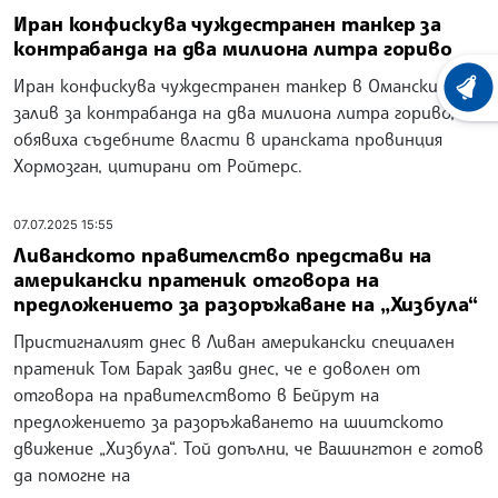
Иран конфискува чуждестранен танкер за
контрабанда на два милиона литра гориво
Иран конфискува чуждестранен танкер в Оманския
ХРОНО
залив за контрабанда на два милиона литра гориво,
обявиха съдебните власти в иранската провинция
Хормозган, цитирани от Ройтерс.
07.07.2025 15:55
Ливанското правителство представи на
американски пратеник отговора на
предложението за разоръжаване на „Хизбула“
Пристигналият днес в Ливан американски специален
пратеник Том Барак заяви днес, че е доволен от
отговора на правителството в Бейрут на
предложението за разоръжаването на шиитското
движение „Хизбула“. Той допълни, че Вашингтон е готов
да помогне на