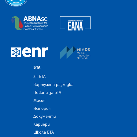
Българска телеграфна агенция
European Alliance of N
The Assocoation of the Balkan News Agencies S
MINDS Media Innovatio
European Newsroom
БТА
За БТА
Виртуална разходка
Новини за БТА
Мисия
История
Документи
Кариери
Школа БТА