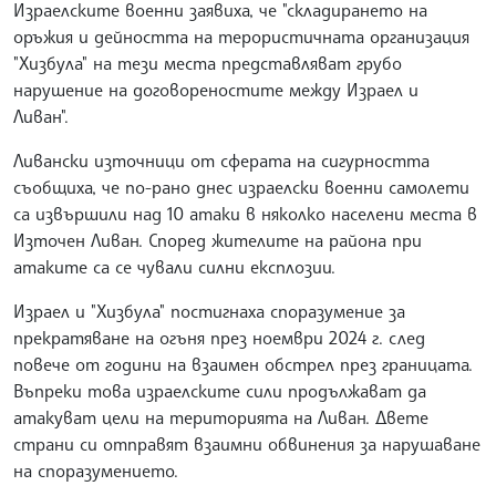
Израелските военни заявиха, че "складирането на
оръжия и дейността на терористичната организация
"Хизбула" на тези места представляват грубо
нарушение на договореностите между Израел и
Ливан".
Ливански източници от сферата на сигурността
съобщиха, че по-рано днес израелски военни самолети
са извършили над 10 атаки в няколко населени места в
Източен Ливан. Според жителите на района при
атаките са се чували силни експлозии.
Израел и "Хизбула" постигнаха споразумение за
прекратяване на огъня през ноември 2024 г. след
повече от години на взаимен обстрел през границата.
Въпреки това израелските сили продължават да
атакуват цели на територията на Ливан. Двете
страни си отправят взаимни обвинения за нарушаване
на споразумението.