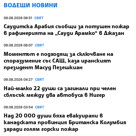
ВОДЕЩИ НОВИНИ
09.08.2026 06:51
СВЯТ
Саудитска Арабия съобщи за потушен пожар
в рафинерията на „Сауди Арамко“ в Джазан
09.08.2026 06:07
СВЯТ
Моментът е подходящ за сключване на
споразумение със САЩ, каза иранският
президент Масуд Пезешкиан
09.08.2026 04:27
СВЯТ
Най-малко 22 души са загинали при челен
сблъсък между два автобуса в Нигер
09.08.2026 03:54
СВЯТ
Над 20 000 души бяха евакуирани в
канадската провинция Британска Колумбия
заради голям горски пожар