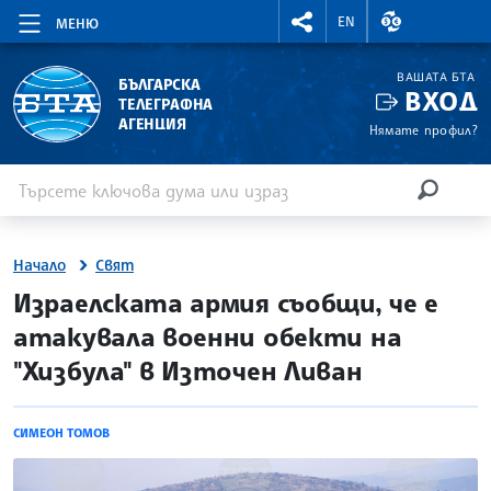
RIGHTMENU.SOCIAL
ВАЛУТНИ КУР
EN
МЕНЮ
ВАШАТА БТА
БЪЛГАРСКА
ВХОД
ТЕЛЕГРАФНА
АГЕНЦИЯ
Нямате профил?
Въведете ключова дума или израз
Търсене
ТЪРСЕН
Начало
Свят
site.bta
Израелската армия съобщи, че е
атакувала военни обекти на
"Хизбула" в Източен Ливан
СИМЕОН ТОМОВ