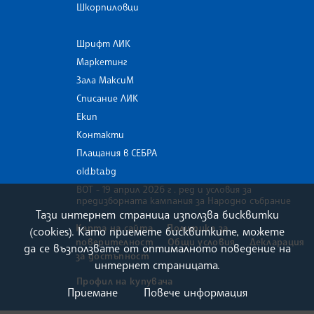
Шкорпиловци
Шрифт ЛИК
Маркетинг
Зала МаксиМ
Списание ЛИК
Екип
Контакти
Плащания в СЕБРА
old.bta.bg
ВОТ - 19 април 2026 г . ред и условия за
предизборната кампания за Народно събрание
Тази интернет страница използва бисквитки
Карта на сайта
Политика за
(cookies). Като приемете бисквитките, можете
поверителност
Общи условия
Декларация
да се възползвате от оптималното поведение на
за достъпност
интернет страницата.
Профил на купувача
Приемане
Повече информация