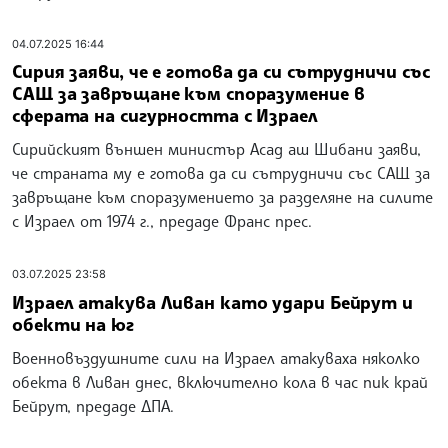
04.07.2025 16:44
Сирия заяви, че е готова да си сътрудничи със
САЩ за завръщане към споразумение в
сферата на сигурността с Израел
Сирийският външен министър Асад аш Шибани заяви,
че страната му е готова да си сътрудничи със САЩ за
завръщане към споразумението за разделяне на силите
с Израел от 1974 г., предаде Франс прес.
03.07.2025 23:58
Израел атакува Ливан като удари Бейрут и
обекти на юг
Военновъздушните сили на Израел атакуваха няколко
обекта в Ливан днес, включително кола в час пик край
Бейрут, предаде ДПА.