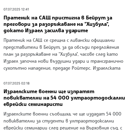
07.07.2025 12:41
Пратеник на САЩ пристигна в Бейрут за
преговори за разоръжаване на "Хизбула",
докато Израел засилва ударите
Пратеник на САЩ се срещна с ливански официални
представители в Бейрут, за да обсъди предложения
план за разоръжаване на "Хизбула", часове след като
Израел започна нови въздушни удари и трансгранично
сухопътно нападение, предаде Ройтерс. Израелската
07.07.2025 02:18
Израелските военни ще изпратят
повиквателни на 54 000 ултраортодоскални
еврейски семинаристи
Израелските военни съобщиха, че ще издадат 54 000
повиквателни за студенти в ултраортодоксални
еврейски семинарии след решение на Върховния съд, с