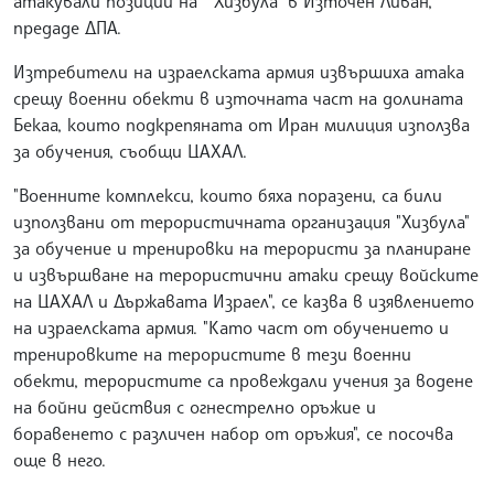
атакували позиции на "Хизбула" в Източен Ливан,
предаде ДПА.
Изтребители на израелската армия извършиха атака
срещу военни обекти в източната част на долината
Бекаа, които подкрепяната от Иран милиция използва
за обучения, съобщи ЦАХАЛ.
"Военните комплекси, които бяха поразени, са били
използвани от терористичната организация "Хизбула"
за обучение и тренировки на терористи за планиране
и извършване на терористични атаки срещу войските
на ЦАХАЛ и Държавата Израел", се казва в изявлението
на израелската армия. "Като част от обучението и
тренировките на терористите в тези военни
обекти, терористите са провеждали учения за водене
на бойни действия с огнестрелно оръжие и
боравенето с различен набор от оръжия", се посочва
още в него.