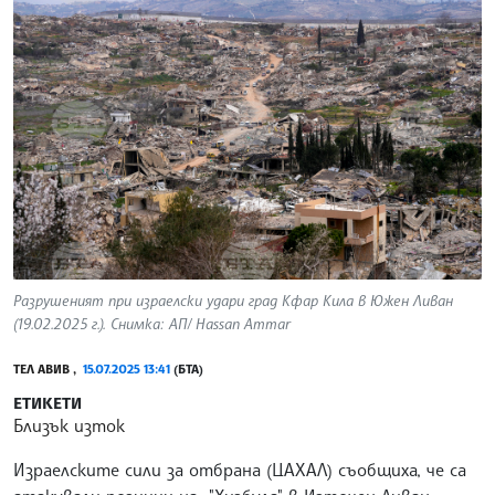
Разрушеният при израелски удари град Кфар Кила в Южен Ливан
(19.02.2025 г.). Снимка: АП/ Hassan Ammar
ТЕЛ АВИВ ,
15.07.2025 13:41
(БТА)
ЕТИКЕТИ
Близък изток
Израелските сили за отбрана (ЦАХАЛ) съобщиха, че са