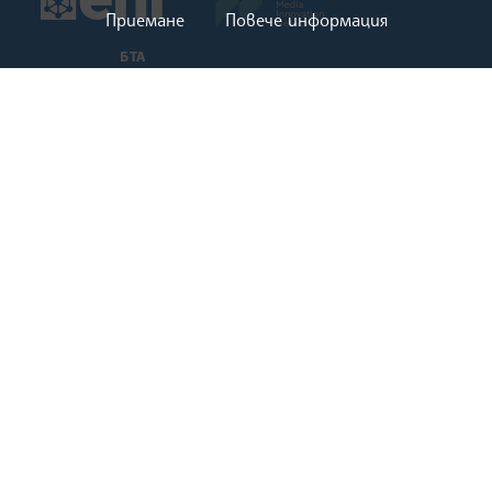
Приемане
Повече информация
БТА
За БТА
Виртуална разходка
Новини за БТА
Мисия
История
Документи
Кариери
Школа БТА
Шкорпиловци
Шрифт ЛИК
Маркетинг
Зала МаксиМ
Списание ЛИК
Екип