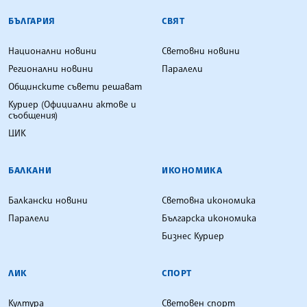
БЪЛГАРСКА ТЕЛЕГРАФНА АГЕНЦИЯ
БЪЛГАРИЯ
СВЯТ
Национални новини
Световни новини
Регионални новини
Паралели
Общинските съвети решават
Куриер (Официални актове и
съобщения)
ЦИК
БАЛКАНИ
ИКОНОМИКА
Балкански новини
Световна икономика
Паралели
Българска икономика
Бизнес Куриер
ЛИК
СПОРТ
Култура
Световен спорт