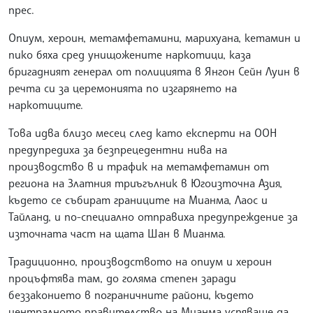
прес.
Опиум, хероин, метамфетамини, марихуана, кетамин и
пико бяха сред унищожените наркотици, каза
бригадният генерал от полицията в Янгон Сейн Луин в
речта си за церемонията по изгарянето на
наркотиците.
Това идва близо месец след като експерти на ООН
предупредиха за безпрецедентни нива на
производство в и трафик на метамфетамин от
региона на Златния триъгълник в Югоизточна Азия,
където се събират границите на Мианма, Лаос и
Тайланд, и по-специално отправиха предупреждение за
източната част на щата Шан в Мианма.
Традиционно, производството на опиум и хероин
процъфтява там, до голяма степен заради
беззаконието в пограничните райони, където
централното правителство на Мианма успяваше да