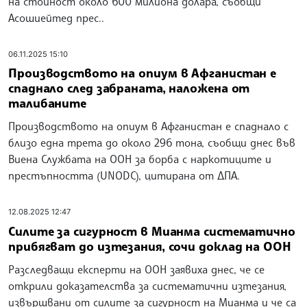
на стойност около 600 милиона долара, съобщи
Асошиейтед прес..
06.11.2025 15:10
Производството на опиум в Афганистан е
спаднало след забраната, наложена от
талибаните
Производството на опиум в Афганистан е спаднало с
близо една трета до около 296 тона, съобщи днес във
Виена Службата на ООН за борба с наркотиците и
престъпността (UNODC), цитирана от ДПА.
12.08.2025 12:47
Силите за сигурност в Мианма систематично
прибягват до изтезания, сочи доклад на ООН
Разследващи експерти на ООН заявиха днес, че се
открили доказателства за систематични изтезания,
извършвани от силите за сигурност на Мианма и че са