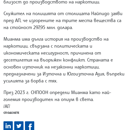
близост до производството на наркотици.
Служител на полицията от столицата Найпидo заяви
пред АП, че изгорените на трите места вещества са
на стойност 297,95 млн. долара.
Мианма има дълга история на производство на
наркотици, свързана с политическата и
икономическата несигурност, причинена от
десетилетия на въоръжен конфликт. Страната е
основен източник на незаконни наркотици,
предназначени за Източна и Югоизточна Азия, въпреки
усилията за борба с тях.
През 2023 г. СНПООН определи Мианма като най-
големия производител на опиум в света.
/АГ/
СПОДЕЛЕТЕ