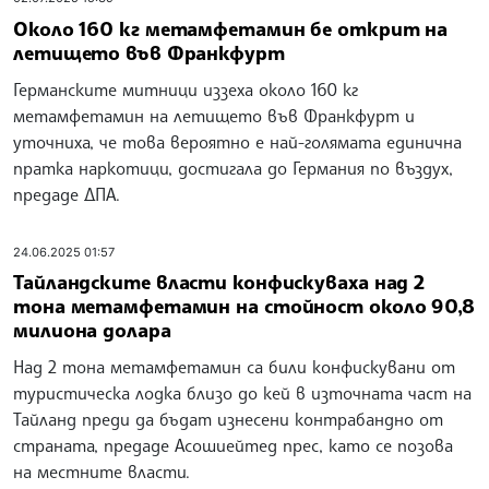
Около 160 кг метамфетамин бе открит на
летището във Франкфурт
Германските митници иззеха около 160 кг
метамфетамин на летището във Франкфурт и
уточниха, че това вероятно е най-голямата единична
пратка наркотици, достигала до Германия по въздух,
предаде ДПА.
24.06.2025 01:57
Тайландските власти конфискуваха над 2
тона метамфетамин на стойност около 90,8
милиона долара
Над 2 тона метамфетамин са били конфискувани от
туристическа лодка близо до кей в източната част на
Тайланд преди да бъдат изнесени контрабандно от
страната, предаде Асошиейтед прес, като се позова
на местните власти.