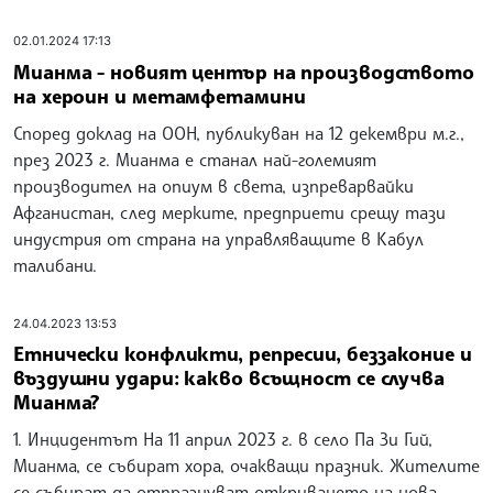
02.01.2024 17:13
Мианма - новият център на производството
на хероин и метамфетамини
Според доклад на ООН, публикуван на 12 декември м.г.,
през 2023 г. Мианма е станал най-големият
производител на опиум в света, изпреварвайки
Афганистан, след мерките, предприети срещу тази
индустрия от страна на управляващите в Кабул
талибани.
24.04.2023 13:53
Етнически конфликти, репресии, беззаконие и
въздушни удари: какво всъщност се случва
Мианма?
1. Инцидентът На 11 април 2023 г. в село Па Зи Гий,
Мианма, се събират хора, очакващи празник. Жителите
се събират да отпразнуват откриването на нова