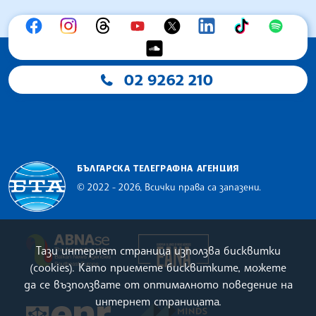
02 9262 210
БЪЛГАРСКА ТЕЛЕГРАФНА АГЕНЦИЯ
© 2022 - 2026, Всички права са запазени.
Българска телеграфна агенция
European Alliance of N
The Assocoation of the Balkan News Agencies S
Тази интернет страница използва бисквитки
(cookies). Като приемете бисквитките, можете
да се възползвате от оптималното поведение на
интернет страницата.
MINDS Media Innovatio
European Newsroom