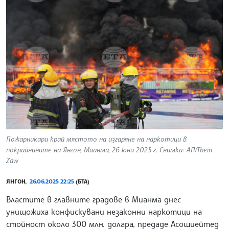
Пожарникари край мястото на изгаряне на наркотици в
покрайнините на Янгон, Мианма, 26 юни 2025 г. Снимка: АП/Thein
Zaw
ЯНГОН,
26.06.2025 22:25
(БТА)
Властите в главните градове в Мианма днес
унищожиха конфискувани незаконни наркотици на
стойност около 300 млн. долара, предаде Асошиейтед