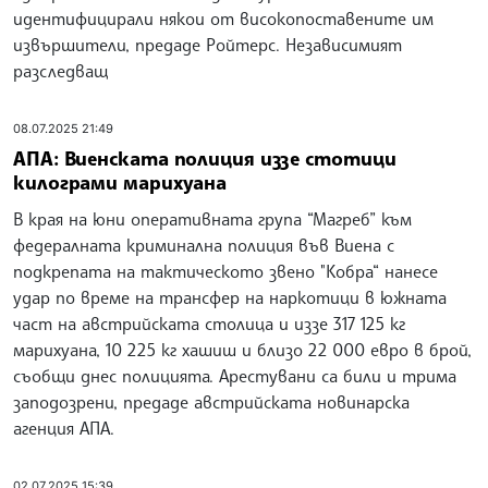
идентифицирали някои от високопоставените им
извършители, предаде Ройтерс. Независимият
разследващ
08.07.2025 21:49
АПА: Виенската полиция иззе стотици
килограми марихуана
В края на юни оперативната група “Магреб” към
федералната криминална полиция във Виена с
подкрепата на тактическото звено "Кобра“ нанесе
удар по време на трансфер на наркотици в южната
част на австрийската столица и иззе 317 125 кг
марихуана, 10 225 кг хашиш и близо 22 000 евро в брой,
съобщи днес полицията. Арестувани са били и трима
заподозрени, предаде австрийската новинарска
агенция АПА.
02.07.2025 15:39