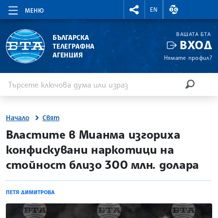
RIGHTMENU.SOCIAL
ВАЛУТНИ КУР
EN
МЕНЮ
ВАШАТА БТА
БЪЛГАРСКА
ВХОД
ТЕЛЕГРАФНА
АГЕНЦИЯ
Нямате профил?
Въведете ключова дума или израз
Търсене
ТЪРСЕН
Начало
Свят
site.bta
Властите в Мианма изгориха
конфискувани наркотици на
стойност близо 300 млн. долара
ПЕТЯ ДИМИТРОВА