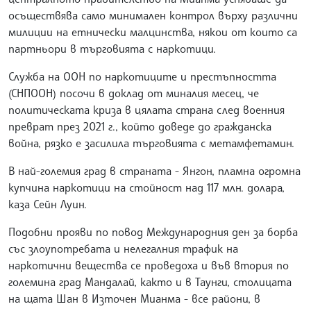
осъществява само минимален контрол върху различни
милиции на етнически малцинства, някои от които са
партньори в търговията с наркотици.
Служба на ООН по наркотиците и престъпността
(СНПООН) посочи в доклад от миналия месец, че
политическата криза в цялата страна след военния
преврат през 2021 г., който доведе до гражданска
война, рязко е засилила търговията с метамфетамин.
В най-големия град в страната - Янгон, пламна огромна
купчина наркотици на стойност над 117 млн. долара,
каза Сейн Луин.
Подобни прояви по повод Международния ден за борба
със злоупотребата и нелегалния трафик на
наркотични вещества се проведоха и във втория по
големина град Мандалай, както и в Таунги, столицата
на щата Шан в Източен Мианма - все райони, в