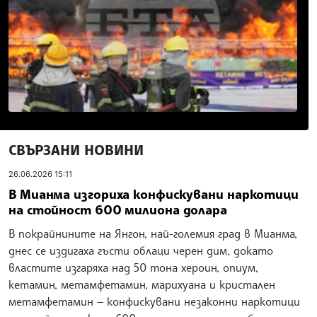
СВЪРЗАНИ НОВИНИ
26.06.2026 15:11
В Мианма изгориха конфискувани наркотици
на стойност 600 милиона долара
В покрайнините на Янгон, най-големия град в Мианма,
днес се издигаха гъсти облаци черен дим, докато
властите изгаряха над 50 тона хероин, опиум,
кетамин, метамфетамин, марихуана и кристален
метамфетамин — конфискувани незаконни наркотици