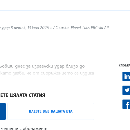
удар в петък, 13 юни 2025 г. / Снимка: Planet Labs PBC via AP
общи днес за израелски удар близо до
СПОДЕЛ
 като заяви, че от съоръжението се издига
ЕТЕ ЦЯЛАТА СТАТИЯ
ВЛЕЗТЕ ВЪВ ВАШАТА БТА
 четете с абонамент