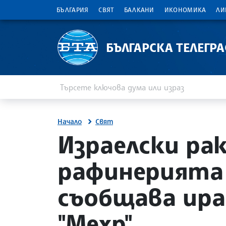
БЪЛГАРИЯ
СВЯТ
БАЛКАНИ
ИКОНОМИКА
ЛИ
БЪЛГАРСКА ТЕЛЕГР
Въведете ключова дума или израз
Търсене
Начало
Свят
site.bta
Израелски рак
рафинерията 
съобщава ира
"Мехр"