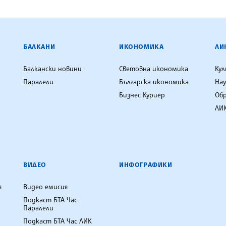
ЕНЦИЯ
БАЛКАНИ
ИКОНОМИКА
ЛИ
Балкански новини
Световна икономика
Ку
Паралели
Българска икономика
Нау
Бизнес Куриер
Об
ЛИК
ВИДЕО
ИНФОГРАФИКИ
я
Видео емисия
Подкаст БТА Час
Паралели
Подкаст БТА Час ЛИК