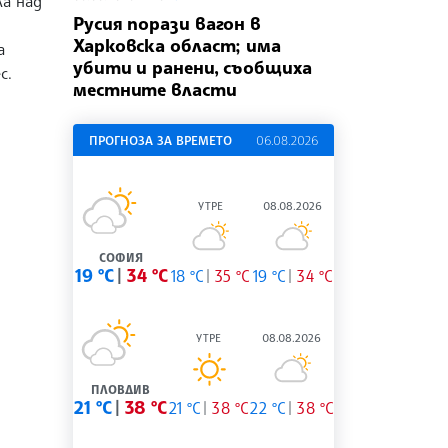
а над
Русия порази вагон в
Харковска област; има
а
убити и ранени, съобщиха
с.
местните власти
ПРОГНОЗА ЗА ВРЕМЕТО
06.08.2026
УТРЕ
08.08.2026
СОФИЯ
19 °C
34 °C
18 °C
35 °C
19 °C
34 °C
УТРЕ
08.08.2026
ПЛОВДИВ
21 °C
38 °C
21 °C
38 °C
22 °C
38 °C