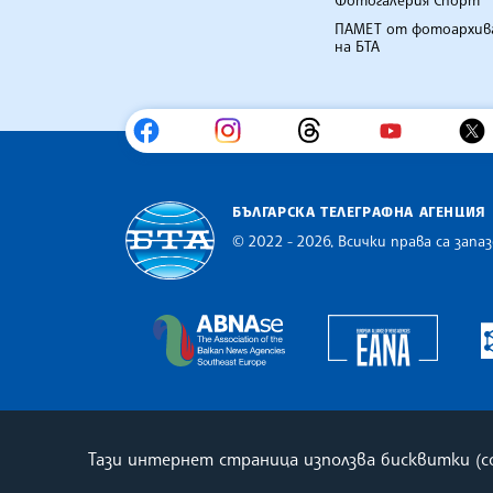
Фотогалерия Спорт
ПАМЕТ от фотоархив
на БТА
БЪЛГАРСКА ТЕЛЕГРАФНА АГЕНЦИЯ
© 2022 - 2026, Всички права са запаз
Българска телеграфна агенция
Europe
The Assocoation of the Balkan
Тази интернет страница използва бисквитки (