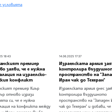
 условията
25 18:43
14.06.2025 17:37
анският премиер
Израелската армия заяв
о заяви, че е нужна
контролира въздушно
алация на израелско-
пространство на "Зап
ския конфликт
Иран чак до Техеран"
нският премиер Киър
Израелската армия днес заяв
ър отново изрази
контролира въздушното
ята си, че е нужна
пространство на "Западен 
алация на конфликта между
чак до Техеран" и добави, че