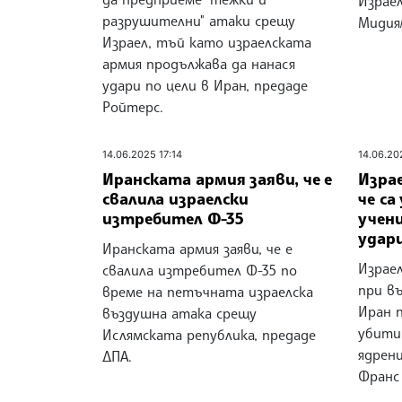
Израел
разрушителни" атаки срещу
Мидия
Израел, тъй като израелската
армия продължава да нанася
удари по цели в Иран, предаде
Ройтерс.
14.06.2025 17:14
14.06.20
Иранската армия заяви, че е
Изра
свалила израелски
че са
изтребител Ф-35
учен
удари
Иранската армия заяви, че е
Израе
свалила изтребител Ф-35 по
при в
време на петъчната израелска
Иран п
въздушна атака срещу
убити
Ислямската република, предаде
ядрени
ДПА.
Франс 