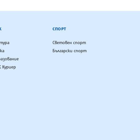
К
СПОРТ
лтура
Световен спорт
ка
Български спорт
разование
 Куриер