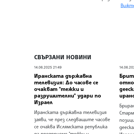
Вижте
СВЪРЗАНИ НОВИНИ
14.06.2025 21:49
14.06.20
Иранската държавна
Брит
телевизия: До часове се
отнов
очакват "тежки и
дееск
разрушителни" удари по
иран
Израел
Брира
Иранската държавна телевизия
Старм
заяви, че през следващите часове
позици
се очаква Ислямската република
дееск
да предприеме "тежки и