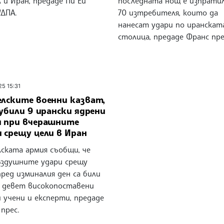
 и Иран, предаде Пи Ей
последната нощ е изпратил
/ДПА.
70 изтребителя, които да
нанесат удари по иранскат
столица, предаде Франс пре
25 15:31
елските военни казват,
 убили 9 ирански ядрени
и при вчерашните
 срещу цели в Иран
лската армия съобщи, че
ъздушните удари срещу
ред изминалия ден са били
 девет високопоставени
 учени и експерти, предаде
прес.