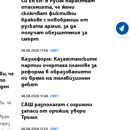
Си Ен Ен: В Русия нарастват
опасенията, че жени
сключват фиктивни
бракове с новобранци от
руската армия, за да
ХРОНО
получат обезщетения за
смърт
06.08.2026 11:56
СВЯТ
Казинформ: Казахстанските
партии очертаха планове за
реформа в образованието
и, че
по време на телевизионен
то
дебат
аден
06.08.2026 11:48
СВЯТ
и, че
САЩ разполагат с огромни
запаси от оръжие, увери
Иран
Тръмп
 през
06.08.2026 11:23
СВЯТ