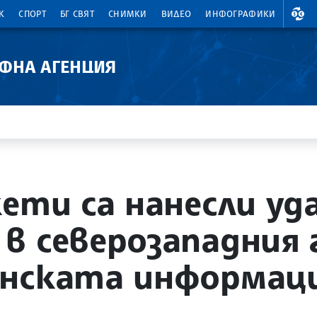
ВАЛ
К
СПОРТ
БГ СВЯТ
СНИМКИ
ВИДЕО
ИНФОГРАФИКИ
АФНА АГЕНЦИЯ
ети са нанесли уд
в северозападния г
нската информаци