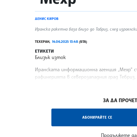
ДЕНИС КИРОВ
Иранска ракетна база близо до Табриз, след израелски 
ТЕХЕРАН,
14.06.2025 13:48
(БТА)
ЕТИКЕТИ
Близък изток
Иранската информационна агенция „Мехр“ съ
рафинерията в северозападния град Тебриз,
дим, информира Ройтерс.
/ЛМ/
ЗА ДА ПРОЧЕТ
АБОНИРАЙТЕ СЕ
Продължете да