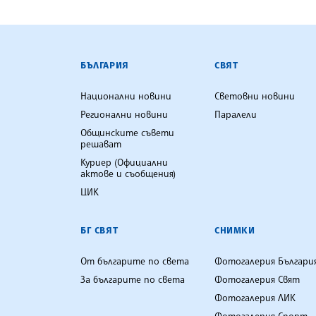
БЪЛГАРСКА ТЕЛЕГРАФНА АГ
БЪЛГАРИЯ
СВЯТ
Национални новини
Световни новини
Регионални новини
Паралели
Общинските съвети
решават
Куриер (Официални
актове и съобщения)
ЦИК
БГ СВЯТ
СНИМКИ
От българите по света
Фотогалерия Българи
За българите по света
Фотогалерия Свят
Фотогалерия ЛИК