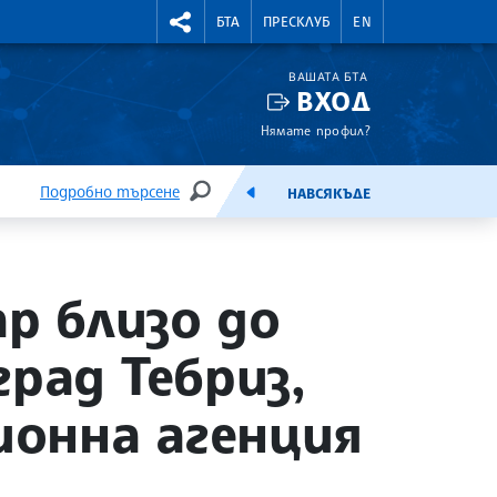
УТНИ КУРСОВЕ
RIGHTMENU.SOCIAL
БТА
ПРЕСКЛУБ
EN
ВАШАТА БТА
ВХОД
Нямате профил?
Подробно търсене
НАВСЯКЪДЕ
ТЪРСЕНЕ
ЕМИСИЯ
ар близо до
рад Тебриз,
онна агенция