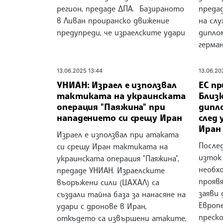
регион, предаде ДПА. Базираното
предад
в Ливан проиранско движение
на сл
предупреди, че израелските удари
дипло
герма
13.06.2025 13:44
13.06.20
УНИАН: Израел е използвал
ЕС пр
тактиката на украинската
Близ
операция "Паяжина" при
дипл
нападението си срещу Иран
след 
Иран
Израел е използвал при атаката
После
си срещу Иран тактиката на
изток
украинската операция "Паяжина",
необх
предаде УНИАН. Израелските
прояв
въоръжени сили (ЦАХАЛ) са
заяви 
създали тайна база за нанасяне на
Европ
удари с дронове в Иран,
преск
откъдето са извършени атаките,