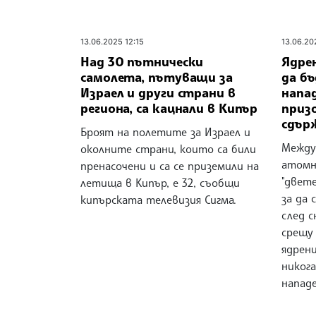
13.06.2025 12:15
13.06.20
Над 30 пътнически
Ядре
самолета, пътуващи за
да б
Израел и други страни в
напад
региона, са кацнали в Кипър
приз
сдър
Броят на полетите за Израел и
Между
околните страни, които са били
атомн
пренасочени и са се приземили на
"двет
летища в Кипър, е 32, съобщи
за да 
кипърската телевизия Сигма.
след 
срещу 
ядрен
никог
нападе