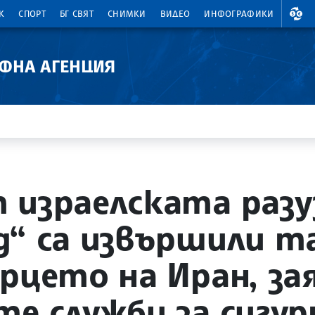
ВАЛ
К
СПОРТ
БГ СВЯТ
СНИМКИ
ВИДЕО
ИНФОГРАФИКИ
АФНА АГЕНЦИЯ
 израелската раз
д“ са извършили т
ърцето на Иран, з
те служби за сигу