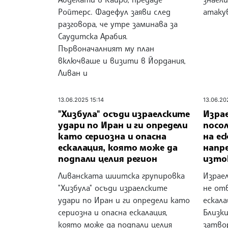
Ройтерс. Фадефул заяви след
атаку
разговора, че утре заминава за
Саудитска Арабия.
Първоначалният му план
включваше и визити в Йордания,
Ливан и
13.06.2025 15:14
13.06.20
"Хизбула" осъди израелските
Изра
удари по Иран и ги определи
посо
като сериозна и опасна
на е
ескалация, която може да
напр
подпали целия регион
изто
Ливанската шиитска групировка
Израе
"Хизбула" осъди израелските
не от
удари по Иран и ги определи като
ескал
сериозна и опасна ескалация,
Близк
която може да подпали целия
затво