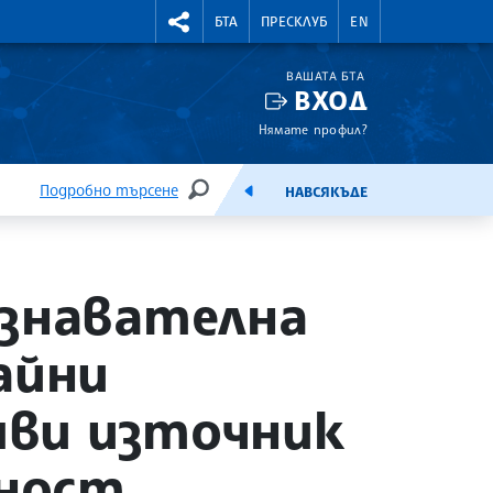
УТНИ КУРСОВЕ
RIGHTMENU.SOCIAL
БТА
ПРЕСКЛУБ
EN
ВАШАТА БТА
ВХОД
Нямате профил?
Подробно търсене
НАВСЯКЪДЕ
ТЪРСЕНЕ
ЕМИСИЯ
узнавателна
айни
аяви източник
рност