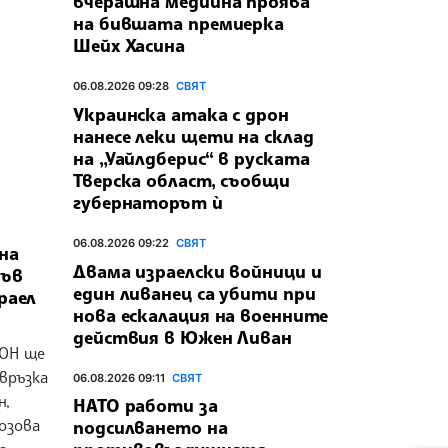
вчерашна медийна проява
на бившата премиерка
Шейх Хасина
06.08.2026 09:28
СВЯТ
Украинска атака с дрон
нанесе леки щети на склад
на „Уайлдберис“ в руската
Тверска област, съобщи
губернаторът ѝ
06.08.2026 09:22
СВЯТ
на
Двама израелски войници и
във
един ливанец са убити при
раел
нова ескалация на военните
действия в Южен Ливан
ООН ще
 връзка
06.08.2026 09:11
СВЯТ
н,
НАТО работи за
озова
подсилването на