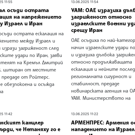
25 11:55
13.06.2025 11:54
ъл осъди острата
УАМ: ОАЕ изразиха дъл
лация на напрежението
загриженост относно
у Израел и Иран
израелските военни уд
срещу Иран
осъди острата ескалация на
ОАЕ осъдиха по най-катего
жението между Израел и
начин израелските удари п
 изрази загриженост след
и изразиха дълбока загриж
ските удари по Иран, заяви
относно продължаващата
ителят на Кремъл Дмитрий
ескалация и нейните послед
в, цитиран от местните
регионалната сигурност и
, предаде от Ройтерс.
стабилност, предаде
 е обезпокоена и осъжда
новинарската агенция на ОА
та
УАМ. Министерството на
25 11:42
13.06.2025 11:22
анският канцлер
АРМЕНПРЕС: Армения о
рди, че Нетаняху го е
нападението на Израел