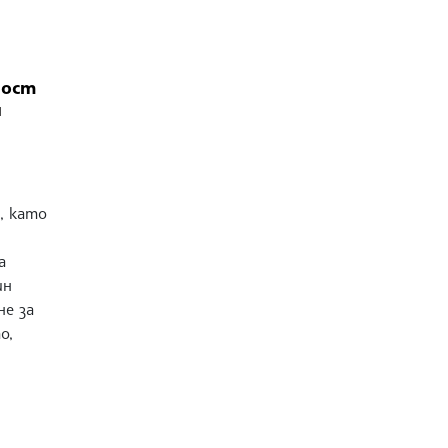
ност
и
, като
а
ин
не за
о,