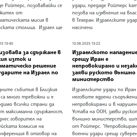
е Ройтерс, позовавайки се
удари, предаде Ройтерс кат
ужител от
позова на изявление на вл
матическата мисия в
в Техеран. Израелските удар
нската столица. Израел ще
насочени
25 13:40
13.06.2025 13:22
изовава за сдържане в
Израелското нападени
кия изток и
срещу Иран е
оматическо решение
непровокирано и незак
ударите на Израел по
заяви руското външно
министерство
дните събития в Близкия
Израелските удари по Иран
 са много тревожни и е
неговите ядрени съоръжени
одимо всички страни да
непровокирани и в нарушен
ят максимална сдържаност,
Устава на ООН, заяви руско
днес говорител на
външно министерство, ци
ейската комисия на
от Ройтерс. "Непровокира
онференция в отговор на
военни удари срещу сувере