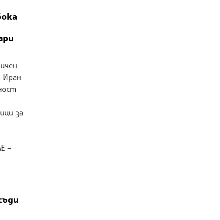
бока
ари
ричен
о Иран
еност
ици за
Е –
съди