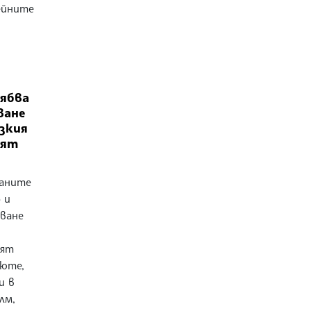
нейните
ябва
ване
зкия
ият
раните
 и
аване
ият
Рюте,
и в
лм,