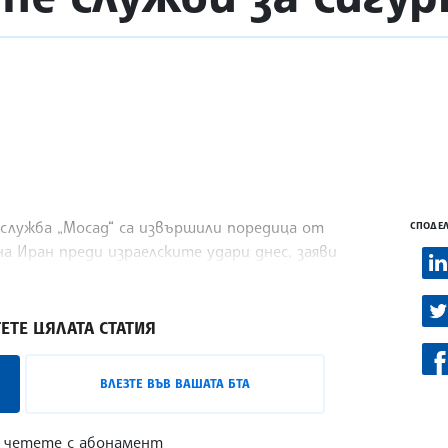
служба „Мосад“ са извършили поредица от
СПОДЕЛ
 Иран преди израелските удари днес, заяви
ост, цитиран от Ройтерс.
ЕТЕ ЦЯЛАТА СТАТИЯ
ВЛЕЗТЕ ВЪВ ВАШАТА БТА
 четете с абонамент