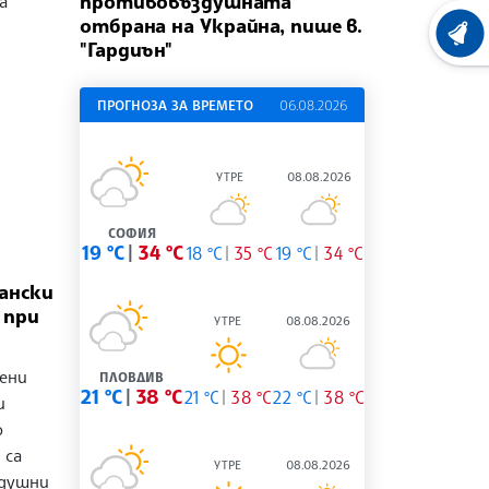
противовъздушната
а
отбрана на Украйна, пише в.
ХРОНО
"Гардиън"
ПРОГНОЗА ЗА ВРЕМЕТО
06.08.2026
УТРЕ
08.08.2026
СОФИЯ
19 °C
34 °C
18 °C
35 °C
19 °C
34 °C
ански
 при
УТРЕ
08.08.2026
ени
ПЛОВДИВ
21 °C
38 °C
21 °C
38 °C
22 °C
38 °C
и
о
 са
УТРЕ
08.08.2026
здушни