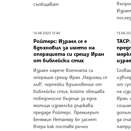
въпрос
съобщават
Израел
после
13.06.2025 12:40
13.06.20
Ройтерс: Израел се е
ТАСР
вдъхновил за името на
пред
операцията си срещу Иран
мерки
от библейски стих
изра
Израел нарече военната си
Слова
операция срещу Иран „Надигащ се
извън
лъв“, черпейки вдъхновение от
от су
библейски стих, който обещава
на изр
победоносно бъдеще за една
Иран, 
могъща израелска държава,
социа
предаде Ройтерс. Премиерът
допъл
Бенямин Нетаняху бе заснет
да оча
вчера как поставя ръчно
патру