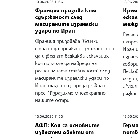
13.06.2025 11:56
13.06.20
Франция призова към
Крем
сдържаност след
еска
масираните израелски
межд
удари по Иран
Русия 
Франция призовава "всички
напре
страни да проявят сдържаност и
Иран и
да избегнат всякаква ескалация,
израел
която може да навреди на
говор
регионалната стабилност" след
Песко
масираните израелски удари по
медии
Иран тази нощ, предаде Франс
„Русия
прес. "Изразихме многократно
рязка
нашите остри
13.06.2025 11:53
13.06.20
АФП: Кои са основните
Герм
известни обекти от
потвъ