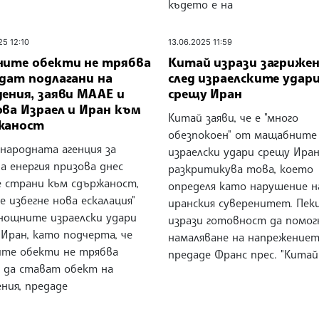
където е на
25 12:10
13.06.2025 11:59
ните обекти не трябва
Китай изрази загриже
ъдат подлагани на
след израелските удар
ения, заяви МААЕ и
срещу Иран
ова Израел и Иран към
Китай заяви, че е "много
жаност
обезпокоен" от мащабните
народната агенция за
израелски удари срещу Иран
а енергия призова днес
разкритикува това, което
е страни към сдържаност,
определя като нарушение н
се избегне нова ескалация"
иранския суверенитет. Пек
снощните израелски удари
изрази готовност да помог
Иран, като подчерта, че
намаляване на напрежениет
ите обекти не трябва
предаде Франс прес. "Китай
а да стават обект на
ния, предаде