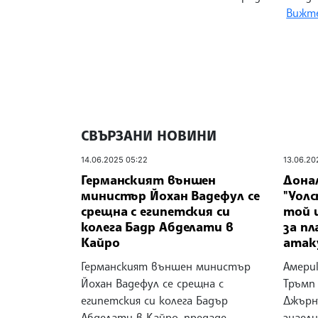
Вижте
СВЪРЗАНИ НОВИНИ
14.06.2025 05:22
13.06.20
Германският външен
Донал
министър Йохан Вадефул се
"Уол
срещна с египетския си
той и
колега Бадр Абделати в
за пл
Кайро
атак
Германският външен министър
Амери
Йохан Вадефул се срещна с
Тръмп 
египетския си колега Бадър
Джърнъ
Абделати в Кайро, предаде
знаели