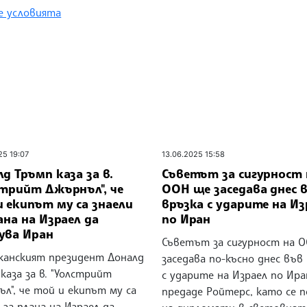
 условията
25 19:07
13.06.2025 15:58
д Тръмп каза за в.
Съветът за сигурност 
стрийт Джърнъл", че
ООН ще заседава днес 
 екипът му са знаели
връзка с ударите на Из
ана на Израел да
по Иран
ува Иран
Съветът за сигурност на 
канският президент Доналд
заседава по-късно днес във
каза за в. "Уолстрийт
с ударите на Израел по Ира
л", че той и екипът му са
предаде Ройтерс, като се п
 за плана на Израел да