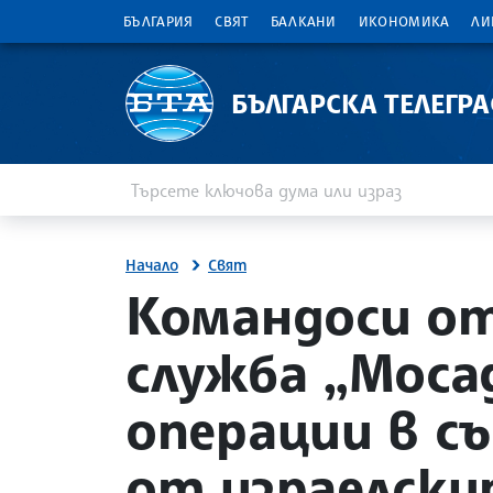
БЪЛГАРИЯ
СВЯТ
БАЛКАНИ
ИКОНОМИКА
ЛИ
БЪЛГАРСКА ТЕЛЕГР
Въведете ключова дума или израз
Търсене
Начало
Свят
site.bta
Командоси от
служба „Моса
операции в с
от израелски