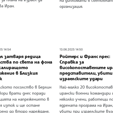
на дипломати в световнат
ва Иран.
организация.
25 14:54
13.06.2025 14:50
ел затваря редица
Ройтерс и Франс прес:
лства по света на фона
Справка за
скалиращото
високопоставените ир
ежение в Близкия
представители, убити
к
израелските удари
лското посолство в Берлин
Най-малко 20 високопостав
вори врати днес поради
ирански военни командири 
ацията на напрежението в
няколко учени, работещи п
ия изток и ще остане
ядрената програма на Иран,
рено до второ нареждане,
убити при израелските въ