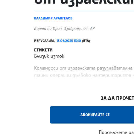
ВЛАДИМИР АРАНГЕЛОВ
Карта на Иран. Изображение: AP
ЙЕРУСАЛИМ,
13.06.2025 13:10
(БТА)
ЕТИКЕТИ
Близък изток
Командоси от израелската разузнавателна 
тайни операции дълбоко на територията на
източник от израелските служби за сигурн
/ГГ/
ЗА ДА ПРОЧЕТ
АБОНИРАЙТЕ СЕ
Продължете да