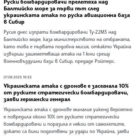
Руски бомбардировачи прелетяха над
Балтийско море за първи път след
украинската атака по руска авиационна база
в Сибир
Русия днес изпрати бомбардировачи Ту-22М3 над
Балтийско море, каза министерството на отбраната,
като това е първата подобна мисия, откакто Украйна
извърши зашеметяваща атака на 1 юни срещу
военновъздушни бази в Сибир, предаде Ройтерс.
07.06.2025 16:33
Украинската атака с дронове е засегнала 10%
от руските стратегически бомбардировачи,
заяви германски генерал
Украинската атака с дронове миналия уикенд вероятно
е повредила около 10% от руските стратегически
бомбардировачи и поразила е някои от самолетите,
докато са били подготвяни за удари по Украйна, заяви