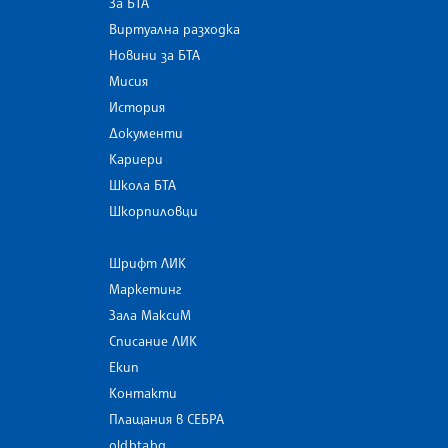
За БТА
Виртуална разходка
Новини за БТА
Мисия
История
Документи
Кариери
Школа БТА
Шкорпиловци
Шрифт ЛИК
Маркетинг
Зала МаксиМ
Списание ЛИК
Екип
Контакти
Плащания в СЕБРА
old.bta.bg