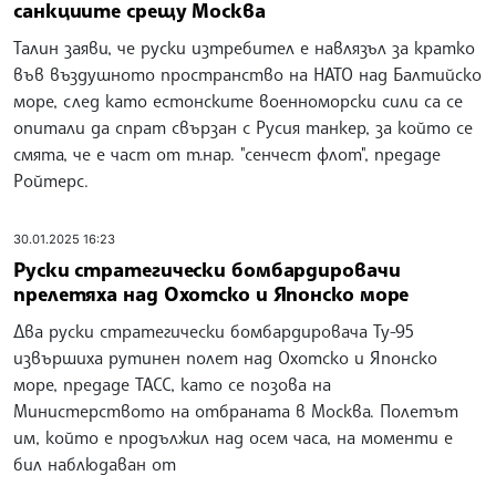
санкциите срещу Москва
Талин заяви, че руски изтребител е навлязъл за кратко
във въздушното пространство на НАТО над Балтийско
море, след като естонските военноморски сили са се
опитали да спрат свързан с Русия танкер, за който се
смята, че е част от т.нар. "сенчест флот", предаде
Ройтерс.
30.01.2025 16:23
Руски стратегически бомбардировачи
прелетяха над Охотско и Японско море
Два руски стратегически бомбардировача Ту-95
извършиха рутинен полет над Охотско и Японско
море, предаде ТАСС, като се позова на
Министерството на отбраната в Москва. Полетът
им, който е продължил над осем часа, на моменти е
бил наблюдаван от