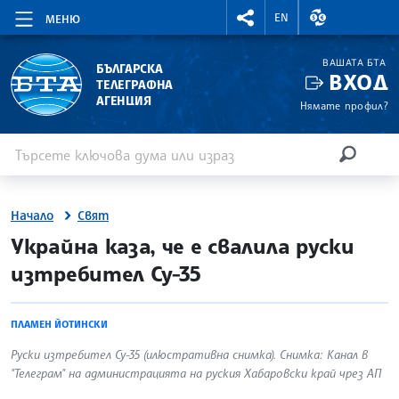
RIGHTMENU.SOCIAL
ВАЛУТНИ КУР
EN
МЕНЮ
ВАШАТА БТА
БЪЛГАРСКА
ВХОД
ТЕЛЕГРАФНА
АГЕНЦИЯ
Нямате профил?
Въведете ключова дума или израз
Търсене
ТЪРСЕН
Начало
Свят
site.bta
Украйна каза, че е свалила руски
изтребител Су-35
ПЛАМЕН ЙОТИНСКИ
Руски изтребител Су-35 (илюстративна снимка). Снимка: Канал в
"Телеграм" на администрацията на руския Хабаровски край чрез АП