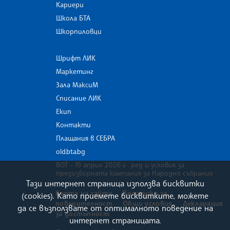
Кариери
Школа БТА
Шкорпиловци
Шрифт ЛИК
Маркетинг
Зала МаксиМ
Списание ЛИК
Екип
Контакти
Плащания в СЕБРА
old.bta.bg
ВОТ - 19 април 2026 г . ред и условия за
предизборната кампания за Народно събрание
Тази интернет страница използва бисквитки
Карта на сайта
Политика за
(cookies). Като приемете бисквитките, можете
поверителност
Общи условия
Декларация
да се възползвате от оптималното поведение на
за достъпност
интернет страницата.