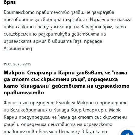
бряг
Британското правителство заяви, че замразява
преговорите за свободна търговия с Израел и че налага
нови санкции срещу заселници на Западния бряг, като
същевременно разкритикува действията на
израелската армия в ивицата Газа, предаде
Асошиейтед
19.05.2025 22:12
Макрон, Стармър и Карни заявяват, че "няма
да стоят със скръстени ръце", определиха
като "скандални" действията на израелското
правителство
Френският президент Еманюел Макрон и премиерите
на Великобритания и Канада Киър Стармър и Марк
Карни предупредиха, че "няма да стоят със скръстени
ръце" и определиха действията на израелското
правителство Бенямин Нетаняху в Газа като