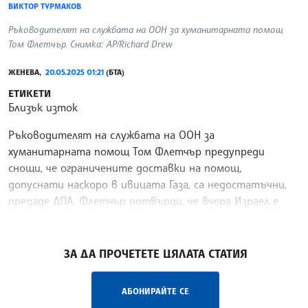
ВИКТОР ТУРМАКОВ
Ръководителят на службата на ООН за хуманитарната помощ
Том Флетчър. Снимка: AP/Richard Drew
ЖЕНЕВА,
20.05.2025 01:21
(БТА)
ЕТИКЕТИ
Близък изток
Ръководителят на службата на ООН за
хуманитарната помощ Том Флетчър предупреди
снощи, че ограничените доставки на помощ,
допуснати наскоро в ивицата Газа, са недостатъчни,
предаде ДПА. Флетчър потвърди, че вчера Израел е
разрешил на няколко камиона
/ВТ/
ЗА ДА ПРОЧЕТЕТЕ ЦЯЛАТА СТАТИЯ
АБОНИРАЙТЕ СЕ