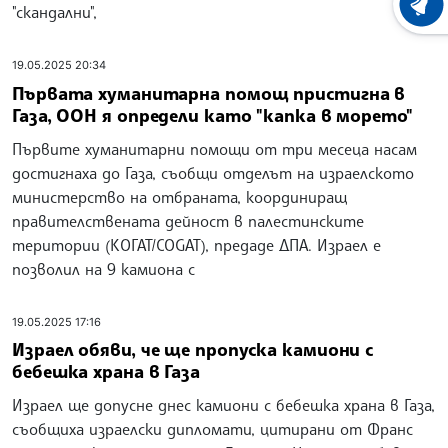
ХРОНО
"скандални",
19.05.2025 20:34
Първата хуманитарна помощ пристигна в
Газа, ООН я определи като "капка в морето"
Първите хуманитарни помощи от три месеца насам
достигнаха до Газа, съобщи отделът на израелското
министерство на отбраната, координиращ
правителствената дейност в палестинските
територии (КОГАТ/COGAT), предаде ДПА. Израел е
позволил на 9 камиона с
19.05.2025 17:16
Израел обяви, че ще пропуска камиони с
бебешка храна в Газа
Израел ще допусне днес камиони с бебешка храна в Газа,
съобщиха израелски дипломати, цитирани от Франс