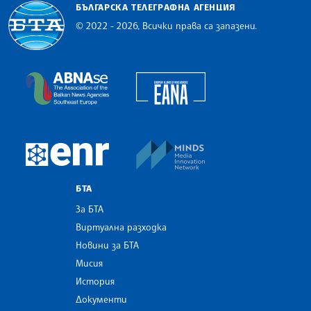
БЪЛГАРСКА ТЕЛЕГРАФНА АГЕНЦИЯ
© 2022 - 2026, Всички права са запазени.
Българска телеграфна агенция
European Alliance of N
The Assocoation of the Balkan News Agencies S
MINDS Media Innovatio
European Newsroom
БТА
За БТА
Виртуална разходка
Новини за БТА
Мисия
История
Документи