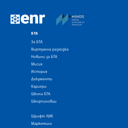
MINDS Media Innovatio
European Newsroom
БТА
За БТА
Виртуална разходка
Новини за БТА
Мисия
История
Документи
Кариери
Школа БТА
Шкорпиловци
Шрифт ЛИК
Маркетинг