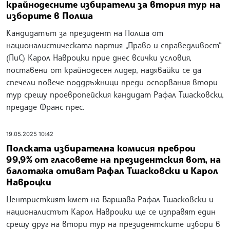
крайнодесните избиратели за втория тур на
изборите в Полша
Кандидатът за президент на Полша от
националистическата партия „Право и справедливост“
(ПиС) Карол Навроцки прие днес всички условия,
поставени от крайнодесен лидер, надявайки се да
спечели повече поддръжници преди оспорвания втори
тур срещу проевропейския кандидат Рафал Тшасковски,
предаде Франс прес.
19.05.2025 10:42
Полската избирателна комисия преброи
99,9% от гласовете на президентския вот, на
балотажа отиват Рафал Тшасковски и Карол
Навроцки
Центристкият кмет на Варшава Рафал Тшасковски и
националистът Карол Навроцки ще се изправят един
срещу друг на втори тур на президентските избори в