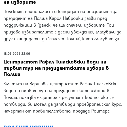
на изборите
Полският националист и кандидат на опозицията за
президент на Полша Карол Навроцки заяви пред
поддръжници в Гданск, че ще спечели изборите. Той
призова избирателите с десни убеждения, гласували за
други кандидати, да "спасят Полша", като гласуват за
18.05.2025 22:06
Центристът Рафал Тшасковски води на
първия тур на президентските избори в
Полша
Kметът на Варшава, центристът Рафал Тшасковски,
води на първия тур на президентските избори в
Полша, показва екзитпол - резултат, който, ако се
потвърди, би могъл да затвърди проевропейския курс,
начертан от правителството, предаде Ройтерс