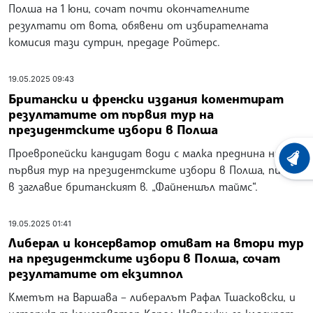
Полша на 1 юни, сочат почти окончателните
резултати от вота, обявени от избирателната
комисия тази сутрин, предаде Ройтерс.
19.05.2025 09:43
Британски и френски издания коментират
резултатите от първия тур на
президентските избори в Полша
Проевропейски кандидат води с малка преднина на
ХРОНО
първия тур на президентските избори в Полша, пише
в заглавие британският в. „Файненшъл таймс“.
19.05.2025 01:41
Либерал и консерватор отиват на втори тур
на президентските избори в Полша, сочат
резултатите от екзитпол
Kметът на Варшава – либералът Рафал Тшасковски, и