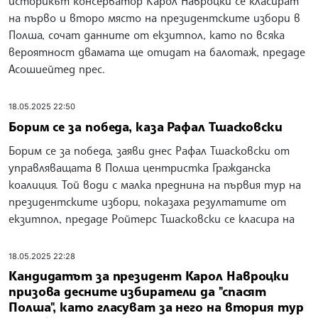
историкът консерватор Карол Навроцки се класират
на първо и второ място на президентските избори в
Полша, сочат данните от екзитпол, като по всяка
вероятност двамата ще отидат на балотаж, предаде
Асошиейтед прес.
18.05.2025 22:50
Борим се за победа, каза Рафал Тшасковски
Борим се за победа, заяви днес Рафал Тшасковски от
управляващата в Полша центристка Гражданска
коалиция. Той води с малка преднина на първия тур на
президентските избори, показаха резултатите от
екзитпол, предаде Ройтерс Тшасковски се класира на
18.05.2025 22:28
Кандидатът за президент Карол Навроцки
призова десните избиратели да "спасят
Полша", като гласуват за него на втория тур