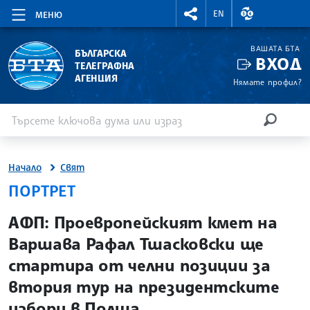
RIGHTMENU.SOCIAL
ВАЛУТНИ КУР
EN
МЕНЮ
ВАШАТА БТА
БЪЛГАРСКА
ВХОД
ТЕЛЕГРАФНА
АГЕНЦИЯ
Нямате профил?
Въведете ключова дума или израз
Търсене
ТЪРСЕН
Начало
Свят
ПОРТРЕТ
site.bta
АФП: Проевропейският кмет на
Варшава Рафал Тшасковски ще
стартира от челни позиции за
втория тур на президентските
избори в Полша