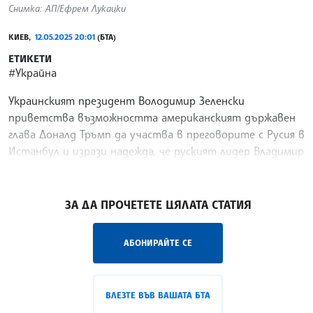
Снимка: АП/Ефрем Лукацки
КИЕВ,
12.05.2025 20:01
(БТА)
ЕТИКЕТИ
#Украйна
Украинският президент Володимир Зеленски
приветства възможността американският държавен
глава Доналд Тръмп да участва в преговорите с Русия в
Истанбул и изрази надежда, че руският лидер Владимир
Путин "няма да избегне" срещата, предаде Ройтерс.
/ВС/
ЗА ДА ПРОЧЕТЕТЕ ЦЯЛАТА СТАТИЯ
АБОНИРАЙТЕ СЕ
ВЛЕЗТЕ ВЪВ ВАШАТА БТА