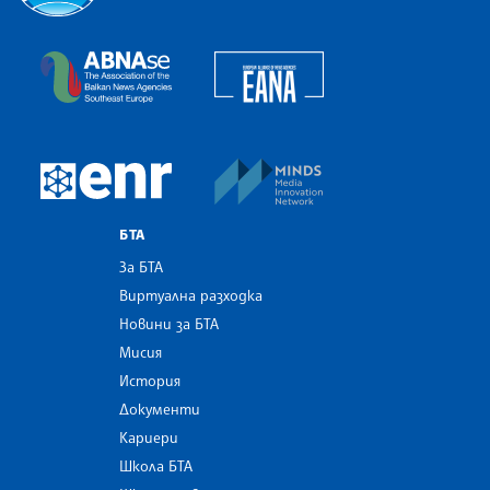
Българска телеграфна агенция
European Alliance of N
The Assocoation of the Balkan News Agencies S
MINDS Media Innovatio
European Newsroom
БТА
За БТА
Виртуална разходка
Новини за БТА
Мисия
История
Документи
Кариери
Школа БТА