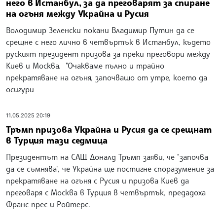
него в Истанбул, за да преговарят за спиране
на огъня между Украйна и Русия
Володимир Зеленски покани Владимир Путин да се
срещне с него лично в четвъртък в Истанбул, където
руският президент призова за преки преговори между
Киев и Москва. "Очакваме пълно и трайно
прекратяване на огъня, започващо от утре, което да
осигури
11.05.2025 20:19
Тръмп призова Украйна и Русия да се срещнат
в Турция тази седмица
Президентът на САЩ Доналд Тръмп заяви, че "започва
да се съмнява", че Украйна ще постигне споразумение за
прекратяване на огъня с Русия и призова Киев да
преговаря с Москва в Турция в четвъртък, предадоха
Франс прес и Ройтерс.