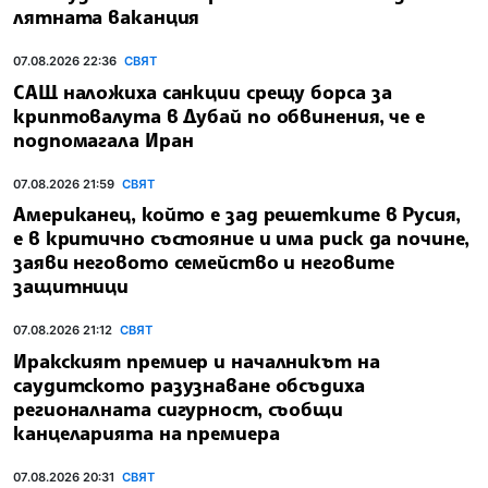
лятната ваканция
07.08.2026 22:36
СВЯТ
САЩ наложиха санкции срещу борса за
криптовалута в Дубай по обвинения, че е
подпомагала Иран
07.08.2026 21:59
СВЯТ
Американец, който е зад решетките в Русия,
е в критично състояние и има риск да почине,
заяви неговото семейство и неговите
защитници
07.08.2026 21:12
СВЯТ
Иракският премиер и началникът на
саудитското разузнаване обсъдиха
регионалната сигурност, съобщи
канцеларията на премиера
07.08.2026 20:31
СВЯТ