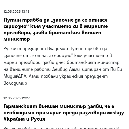
12.05.2025 13:18
Путин трябва да „започне да се отнася
сериозно“ към участието си в мирните
преговори, заяви британския външен
министър
Руският президент Владимир Путин трябва да
„започне да се отнася сериозно“ към участието в
мирни преговори, заяви днес британският министър
на външните работи Дейвид Лами, цитиран от Пи Ей
Мидия/ДПА. Лами похвали украинския президент
Володимир
12.05.2025 12:27
Германският външен министър заяви, че е
необходимо примирие преди разговори между
Украйна и Русия
Русия трябва да започне да спазва примирие преди в