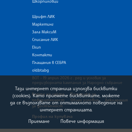
Шкорпиловци
Шрифт ЛИК
Маркетинг
Зала МаксиМ
Списание ЛИК
Екип
Контакти
Плащания в СЕБРА
old.bta.bg
ВОТ - 19 април 2026 г . ред и условия за
предизборната кампания за Народно събрание
Тази интернет страница използва бисквитки
Карта на сайта
Политика за
(cookies). Като приемете бисквитките, можете
поверителност
Общи условия
Декларация
да се възползвате от оптималното поведение на
за достъпност
интернет страницата.
Профил на купувача
Приемане
Повече информация