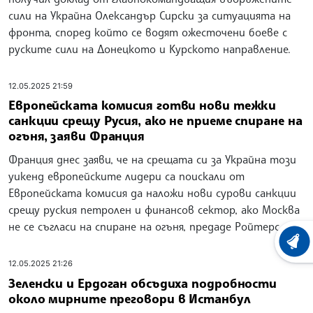
сили на Украйна Олександър Сирски за ситуацията на
фронта, според който се водят ожесточени боеве с
руските сили на Донецкото и Курското направление.
12.05.2025 21:59
Европейската комисия готви нови тежки
санкции срещу Русия, ако не приеме спиране на
огъня, заяви Франция
Франция днес заяви, че на срещата си за Украйна този
уикенд европейските лидери са поискали от
Европейската комисия да наложи нови сурови санкции
срещу руския петролен и финансов сектор, ако Москва
не се съгласи на спиране на огъня, предаде Ройтерс.
ХРОНО
12.05.2025 21:26
Зеленски и Ердоган обсъдиха подробности
около мирните преговори в Истанбул