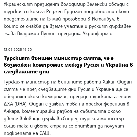
Украинският президент Володимир Зеленски обсъди с
турския си колега Реджеп Ердоган подробности около
предстоящите на 15 май преговори в Истанбул, в
които се очаква да вземе участие и руският държавен
глава Владимир Путин, предадоха Укринформ и
12.05.2025 16:20
Турският външен министър смята, че е
възможен компромис между Русия и Украйна в
следващите дни
Турският министър на външните работи Хакан Фидан
смята, че през следващите дни Русия и Украйна ще се
обединят около компромис, предаде турската агенция
ДХА (DHA). Фидан е заявил това на пресконференция в
Анкара, коментирайки развоя на събитията около
двете воюващи държави.Според турския министър
също така и двете страни се опитват да получат
подкрепата на САЩ.