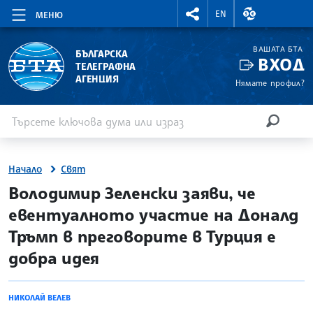
RIGHTMENU.SOCIAL
ВАЛУТНИ КУР
EN
МЕНЮ
ВАШАТА БТА
БЪЛГАРСКА
ВХОД
ТЕЛЕГРАФНА
АГЕНЦИЯ
Нямате профил?
Въведете ключова дума или израз
Търсене
ТЪРСЕН
Начало
Свят
site.bta
Володимир Зеленски заяви, че
евентуалното участие на Доналд
Тръмп в преговорите в Турция е
добра идея
НИКОЛАЙ ВЕЛЕВ