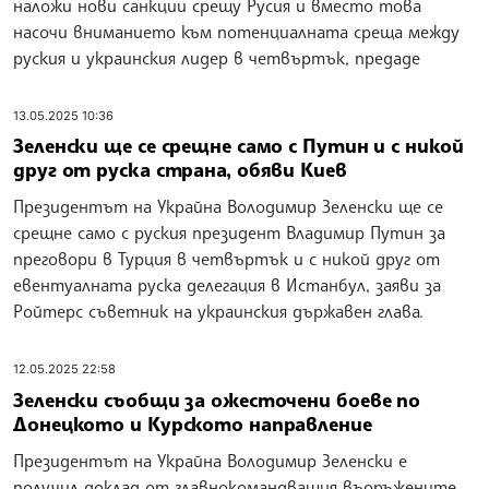
наложи нови санкции срещу Русия и вместо това
насочи вниманието към потенциалната среща между
руския и украинския лидер в четвъртък, предаде
13.05.2025 10:36
Зеленски ще се срещне само с Путин и с никой
друг от руска страна, обяви Киев
Президентът на Украйна Володимир Зеленски ще се
срещне само с руския президент Владимир Путин за
преговори в Турция в четвъртък и с никой друг от
евентуалната руска делегация в Истанбул, заяви за
Ройтерс съветник на украинския държавен глава.
12.05.2025 22:58
Зеленски съобщи за ожесточени боеве по
Донецкото и Курското направление
Президентът на Украйна Володимир Зеленски е
получил доклад от главнокомандващия въоръжените