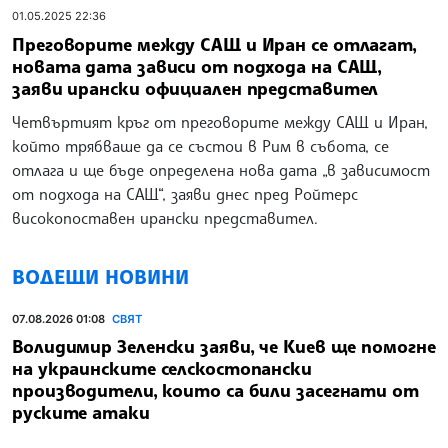
01.05.2025 22:36
Преговорите между САЩ и Иран се отлагат,
новата дата зависи от подхода на САЩ,
заяви ирански официален представител
Четвъртият кръг от преговорите между САЩ и Иран,
който трябваше да се състои в Рим в събота, се
отлага и ще бъде определена нова дата „в зависимост
от подхода на САЩ“, заяви днес пред Ройтерс
високопоставен ирански представител.
ВОДЕЩИ НОВИНИ
07.08.2026 01:08
СВЯТ
Волидимир Зеленски заяви, че Киев ще помогне
на украинските селскостопански
производители, които са били засегнати от
руските атаки