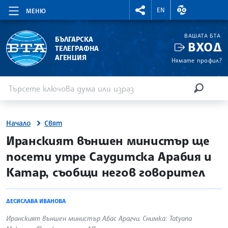
RIGHTMENU.SOCIAL
ВАЛУТНИ КУР
EN
МЕНЮ
ВАШАТА БТА
БЪЛГАРСКА
ВХОД
ТЕЛЕГРАФНА
АГЕНЦИЯ
Нямате профил?
Въведете ключова дума или израз
Търсене
ТЪРСЕН
Начало
Свят
site.bta
Иранският външен министър ще
посети утре Саудитска Арабия и
Катар, съобщи негов говорител
ДЕСИСЛАВА ИВАНОВА
Иранският външен министър Абас Арагчи. Снимка: Tatyana