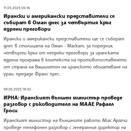
11.05.2025 05:16
Ирански и американски представители се
събират в Оман днес за четвъртия кръг
ядрени преговори
Ирански и американски представители ще се съберат
днес в столицата на Оман - Маскат, за поредния,
четвърти кръг от непреки преговори за иранската
ядрена програма в контекста на противопоставянето
от страна на Вашингтон на иранското обогатяване на
уран, предаде Франс прес.
09.05.2025 19:32
ИРНА: Иранският външен министър проведе
разговор с ръководителя на МААЕ Рафаел
Гроси
Иранският министър на външните работи Абас Арагчи
проведе телефонен разговор с генералния директор на