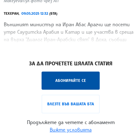
Makeyeva/Пул фото чрез АП
ТЕХЕРАН,
09.05.2025 12:32
(БТА)
Външният министър на Иран Абас Арагчи ще посети
утре Саудитска Арабия и Катар и ще участва в среща
на върха "Диалог Иран-Арабски свят" в Доха, съобщи
говорител на министерството, цитиран от Ройтерс.
/ЛМ/
ЗА ДА ПРОЧЕТЕТЕ ЦЯЛАТА СТАТИЯ
АБОНИРАЙТЕ СЕ
ВЛЕЗТЕ ВЪВ ВАШАТА БТА
Продължете да четете с абонамент
Вижте условията