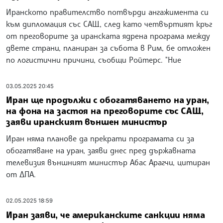
Иранското правителство потвърди ангажимента си
към дипломация със САЩ, след като четвъртият кръг
от преговорите за иранската ядрена програма между
двете страни, планиран за събота в Рим, бе отложен
по логистични причини, съобщи Ройтерс. "Ние
03.05.2025 20:45
Иран ще продължи с обогатяването на уран,
на фона на застоя на преговорите със САЩ,
заяви иранският външен министър
Иран няма планове да прекрати програмата си за
обогатяване на уран, заяви днес пред държавната
телевизия външният министър Абас Арагчи, цитиран
от ДПА.
02.05.2025 18:59
Иран заяви, че американските санкции няма