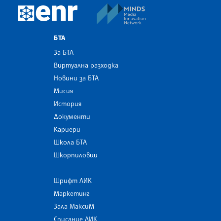
MINDS Media Innovatio
European Newsroom
БТА
За БТА
Виртуална разходка
Новини за БТА
Мисия
История
Документи
Кариери
Школа БТА
Шкорпиловци
Шрифт ЛИК
Маркетинг
Зала МаксиМ
Списание ЛИК