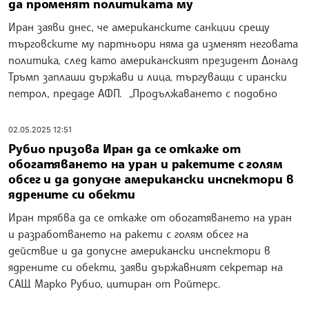
да променят политиката му
Иран заяви днес, че американските санкции срещу
търговските му партньори няма да изменят неговата
политика, след като американският президент Доналд
Тръмп заплаши държави и лица, търгуващи с ирански
петрол, предаде АФП. „Продължаването с подобно
02.05.2025 12:51
Рубио призова Иран да се откаже от
обогатяването на уран и ракетите с голям
обсег и да допусне американски инспектори в
ядрените си обекти
Иран трябва да се откаже от обогатяването на уран
и разработването на ракети с голям обсег на
действие и да допусне американски инспектори в
ядрените си обекти, заяви държавният секретар на
САЩ Марко Рубио, цитиран от Ройтерс.