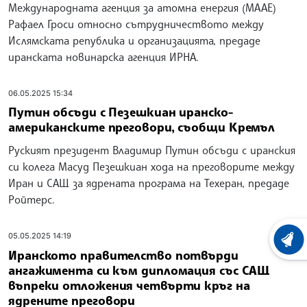
Международната агенция за атомна енергия (МААЕ)
Рафаел Гроси относно сътрудничеството между
Ислямската република и организацията, предаде
иранската новинарска агенция ИРНА.
06.05.2025 15:34
Путин обсъди с Пезешкиан иранско-
американските преговори, съобщи Кремъл
Руският президент Владимир Путин обсъди с иранския
си колега Масуд Пезешкиан хода на преговорите между
Иран и САЩ за ядрената програма на Техеран, предаде
Ройтерс.
05.05.2025 14:19
ХРОНО
Иранското правителство потвърди
ангажимента си към дипломация със САЩ
въпреки отложения четвърти кръг на
ядрените преговори