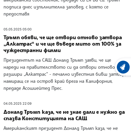
подписа днес изпълнителна заповед, с която се
предоставя
05.05.2025 05:00
Тръмп обяви, че ще отвори отново затвора
„Алкатрас“ и че ще въведе мито от 100% за
чуждестранни филми
Президентът на САЩ Доналд Тръмп заяви, че ще
нареди на правителството си да отвори отново и да
ХРОНО
разшири „Алкатрас“ - печално известния бивш затвор,
намиращ се на остров край брега на Калифорния,
предаде Асошиейтед Прес.
04.05.2025 22:09
Доналд Тръмп каза, че не знае дали е нужно да
спазва Конституцията на САЩ
Американският президент Доналд Тръмп каза, че не