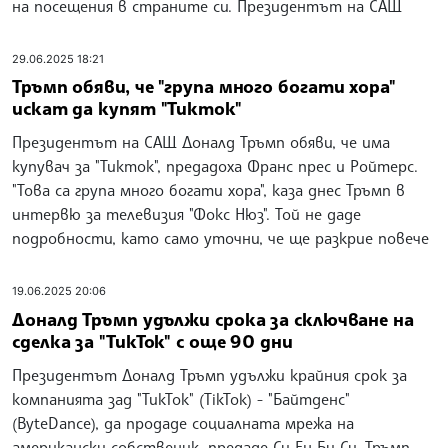
на посещения в страните си. Президентът на САЩ
29.06.2025 18:21
Тръмп обяви, че "група много богати хора"
искат да купят "Тикток"
Президентът на САЩ Доналд Тръмп обяви, че има
купувач за "Тикток", предадоха Франс прес и Ройтерс.
"Това са група много богати хора", каза днес Тръмп в
интервю за телевизия "Фокс Нюз". Той не даде
подробности, като само уточни, че ще разкрие повече
19.06.2025 20:06
Доналд Тръмп удължи срока за сключване на
сделка за "ТикТок" с още 90 дни
Президентът Доналд Тръмп удължи крайния срок за
компанията зад "ТикТок" (TikTok) - "Байтденс"
(ByteDance), да продаде социалната мрежа на
американски собственик, предаде Си Ен Би Си. Тръмп