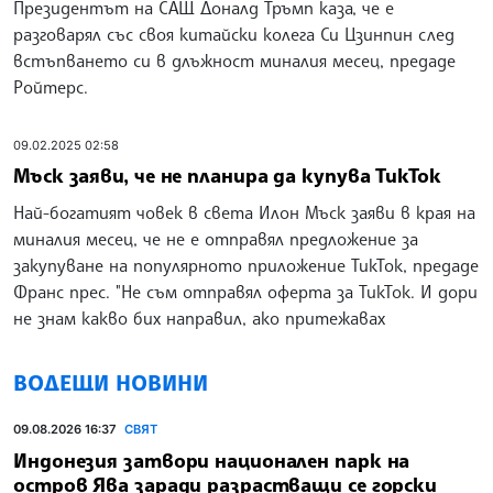
Президентът на САЩ Доналд Тръмп каза, че е
разговарял със своя китайски колега Си Цзинпин след
встъпването си в длъжност миналия месец, предаде
Ройтерс.
09.02.2025 02:58
Мъск заяви, че не планира да купува ТикТок
Най-богатият човек в света Илон Мъск заяви в края на
миналия месец, че не е отправял предложение за
закупуване на популярното приложение ТикТок, предаде
Франс прес. "Не съм отправял оферта за ТикТок. И дори
не знам какво бих направил, ако притежавах
ВОДЕЩИ НОВИНИ
09.08.2026 16:37
СВЯТ
Индонезия затвори национален парк на
остров Ява заради разрастващи се горски