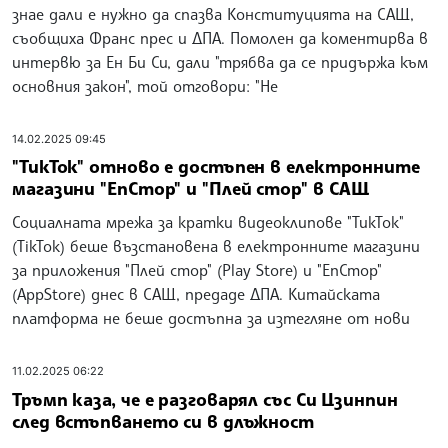
знае дали е нужно да спазва Конституцията на САЩ,
съобщиха Франс прес и ДПА. Помолен да коментирва в
интервю за Ен Би Си, дали "трябва да се придържа към
основния закон", той отговори: "Не
14.02.2025 09:45
"ТикТок" отново е достъпен в електронните
магазини "ЕпСтор" и "Плей стор" в САЩ
Социалната мрежа за кратки видеоклипове "ТикТок"
(TikTok) беше възстановена в електронните магазини
за приложения "Плей стор" (Play Store) и "ЕпСтор"
(AppStore) днес в САЩ, предаде ДПА. Китайската
платформа не беше достъпна за изтегляне от нови
11.02.2025 06:22
Тръмп каза, че е разговарял със Си Цзинпин
след встъпването си в длъжност