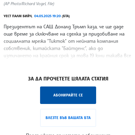
(AP Photo/Richard Vogel, File)
УЕСТ ПАЛМ БИЙЧ,
04.05.2025 19:20
(БТА)
Президентът на САЩ Доналд Тръмп каза, че ще даде
още време за сключване на сделка за придобиване на
социалната мрежа "Тикток" от нейната компания
собственик, китайската "Байтденс", ако до
изтичането на крайния срок за това 19 юни такава все
още
/АМ/
ЗА ДА ПРОЧЕТЕТЕ ЦЯЛАТА СТАТИЯ
АБОНИРАЙТЕ СЕ
ВЛЕЗТЕ ВЪВ ВАШАТА БТА