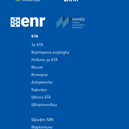
MINDS Media Innovatio
European Newsroom
БТА
За БТА
Виртуална разходка
Новини за БТА
Мисия
История
Документи
Кариери
Школа БТА
Шкорпиловци
Шрифт ЛИК
Маркетинг