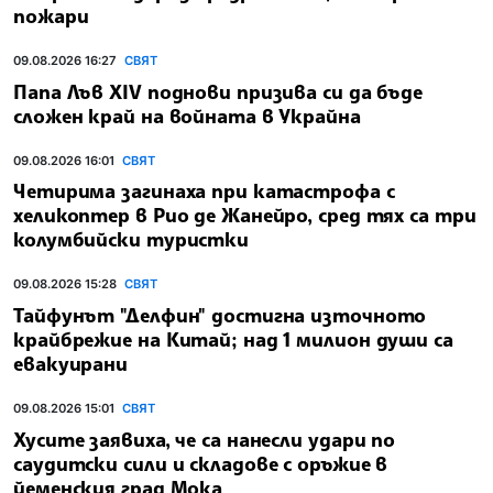
пожари
09.08.2026 16:27
СВЯТ
Папа Лъв XIV поднови призива си да бъде
сложен край на войната в Украйна
09.08.2026 16:01
СВЯТ
Четирима загинаха при катастрофа с
хеликоптер в Рио де Жанейро, сред тях са три
колумбийски туристки
09.08.2026 15:28
СВЯТ
Тайфунът "Делфин" достигна източното
крайбрежие на Китай; над 1 милион души са
евакуирани
09.08.2026 15:01
СВЯТ
Хусите заявиха, че са нанесли удари по
саудитски сили и складове с оръжие в
йеменския град Мока