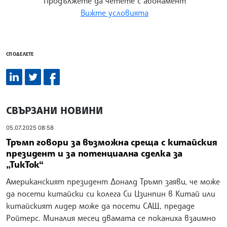
Продължете да четете с абонамент
Вижте условията
СПОДЕЛЕТЕ
СВЪРЗАНИ НОВИНИ
05.07.2025 08:58
Тръмп говори за възможна среща с китайския
президент и за потенциална сделка за
„ТикТок“
Американският президент Доналд Тръмп заяви, че може
да посети китайски си колега Си Цзинпин в Китай или
китайският лидер може да посети САЩ, предаде
Ройтерс. Миналия месец двамата се поканиха взаимно