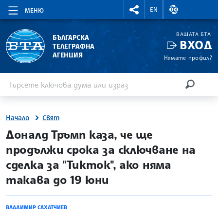
RIGHTMENU.SOCIAL
ВАЛУТНИ КУР
EN
МЕНЮ
ВАШАТА БТА
БЪЛГАРСКА
ВХОД
ТЕЛЕГРАФНА
АГЕНЦИЯ
Нямате профил?
Въведете ключова дума или израз
Търсене
ТЪРСЕН
Начало
Свят
site.bta
Доналд Тръмп каза, че ще
продължи срока за сключване на
сделка за "Тикток", ако няма
такава до 19 юни
ВЛАДИМИР САХАТЧИЕВ