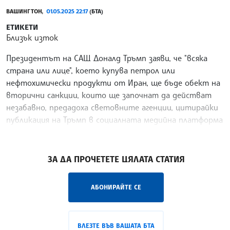
ВАШИНГТОН,
01.05.2025 22:17
(БТА)
ЕТИКЕТИ
Близък изток
Президентът на САЩ Доналд Тръмп заяви, че "всяка
страна или лице", което купува петрол или
нефтохимически продукти от Иран, ще бъде обект на
вторични санкции, които ще започнат да действат
незабавно, предадоха световните агенции, цитирайки
публикация на Тръмп в социалната медийна платформа
„Трут Соушъл“.
/ВА/
ЗА ДА ПРОЧЕТЕТЕ ЦЯЛАТА СТАТИЯ
АБОНИРАЙТЕ СЕ
ВЛЕЗТЕ ВЪВ ВАШАТА БТА