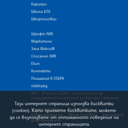
Кариери
Школа БТА
Шкорпиловци
Шрифт ЛИК
Маркетинг
Зала МаксиМ
Списание ЛИК
Екип
Контакти
Плащания в СЕБРА
old.bta.bg
ВОТ - 19 април 2026 г . ред и условия за
предизборната кампания за Народно събрание
Тази интернет страница използва бисквитки
Карта на сайта
Политика за
(cookies). Като приемете бисквитките, можете
поверителност
Общи условия
Декларация
да се възползвате от оптималното поведение на
за достъпност
интернет страницата.