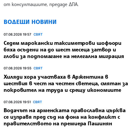
от консултациите, предаде ДПА.
ВОДЕЩИ НОВИНИ
07.08.2026 19:57
СВЯТ
Седем марокански таксиметрови шофьори
бяха осъдени на до шест месеца затвор и
глоби за подпомагане на нелегална миграция
07.08.2026 19:55
СВЯТ
Хиляди хора участваха в Аржентина в
шествия в чест на честен светеца, смятан за
покровител на труда и срещу икономиите
07.08.2026 19:51
СВЯТ
Водачът на арменската православна църква
се изправя пред съд на фона на конфликт с
правителството на премиера Пашинян