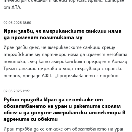
от ДПА.
02.05.2025 18:59
Иран заяви, че американските санкции няма
да променят политиката му
Иран заяви днес, че американските санкции срещу
търговските му партньори няма да изменят неговата
политика, след като американският президент Доналд
Тръмп заплаши държави и лица, търгуващи с ирански
петрол, предаде АФП. „Продължаването с подобно
02.05.2025 12:51
Рубио призова Иран да се откаже от
обогатяването на уран и ракетите с голям
обсег и да допусне американски инспектори в
ядрените си обекти
Иран трябва да се откаже от обогатяването на уран