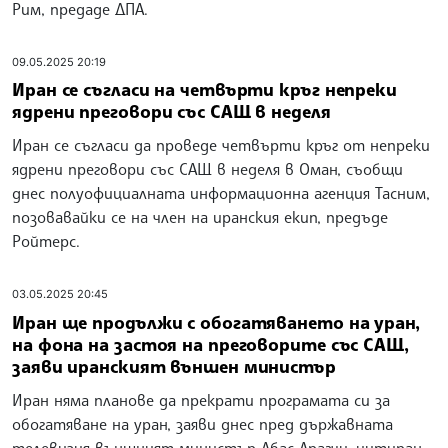
Рим, предаде ДПА.
09.05.2025 20:19
Иран се съгласи на четвърти кръг непреки
ядрени преговори със САЩ в неделя
Иран се съгласи да проведе четвърти кръг от непреки
ядрени преговори със САЩ в неделя в Оман, съобщи
днес полуофициалната информационна агенция Тасним,
позовавайки се на член на иранския екип, предъде
Ройтерс.
03.05.2025 20:45
Иран ще продължи с обогатяването на уран,
на фона на застоя на преговорите със САЩ,
заяви иранският външен министър
Иран няма планове да прекрати програмата си за
обогатяване на уран, заяви днес пред държавната
телевизия външният министър Абас Арагчи, цитиран