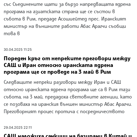
със Съединените щати за бързо напредващата ядрена
програма на азиатската страна ще се състои в
събота в Рим, предаде Асошиейтед прес. Иранският
министър на външните работи Абас Арагчи съобщи
това в
30.04.2025 11:25
Пореден кръг от непреките преговори между
САЩ и Иран относно иранската ядрена
програма ще се проведе на 3 май в Рим
Следващите непреки разговори между Иран и САЩ
относно иранската ядрена програма ще са в Рим тази
събота, на 3 май, предадоха световните агенции, като
се позоваха на иранския външен министър Абас Арагчи.
Преговорният процес протича с посредничеството
29.04.2025 22:11
САЩ наложиха санкции на базирани в Китай и