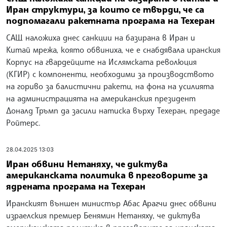
Иран структури, за които се твърди, че са
подпомагали ракетната програма на Техеран
САЩ наложиха днес санкции на базирана в Иран и
Китай мрежа, която обвиниха, че е снабдявала иранския
Корпус на гвардейците на Ислямската революция
(КГИР) с компоненти, необходими за производството
на гориво за балистични ракети, на фона на усилията
на администрацията на американския президент
Доналд Тръмп да засили натиска върху Техеран, предаде
Ройтерс.
28.04.2025 13:03
Иран обвини Нетаняху, че диктува
американската политика в преговорите за
ядрената програма на Техеран
Иранският външен министър Абас Арагчи днес обвини
израелския премиер Бенямин Нетаняху, че диктува