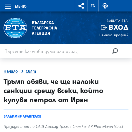
RIGHTMENU.SOCIAL
ВАЛУТНИ КУР
EN
МЕНЮ
ВАШАТА БТА
БЪЛГАРСКА
ВХОД
ТЕЛЕГРАФНА
АГЕНЦИЯ
Нямате профил?
Въведете ключова дума или израз
Търсене
ТЪРСЕН
Начало
Свят
site.bta
Тръмп обяви, че ще наложи
санкции срещу всеки, който
купува петрол от Иран
ВЛАДИМИР АРАНГЕЛОВ
Президентът на САЩ Доналд Тръмп. Снимка: AP Photo/Evan Vucci