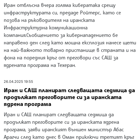
Иран отблъсна вчера голяма кибератака срещу
инфраструктурата си, предаде Ройтерс, като се
позова на ръководителя на иранската
Инфраструктурна комуникационна
компания.Съобщението за кибернападението бе
направено ден след като мощна експлозия нанесе щети
на най-важното товарно пристанище в страната и на
фона на поредния кръг от преговори със САЩ за
ядрената програма на Техеран.
26.04.2025 19:55
Иран и САЩ планират следващата седмица да
продължат преговорите си за иранската
ядрена програма
Иран и САЩ планират следващата седмица да
продължат преговорите си за иранската ядрена
програма, заяви иранският външен министър Абас
Арагчи след като днес в Оман приключи третият кръг