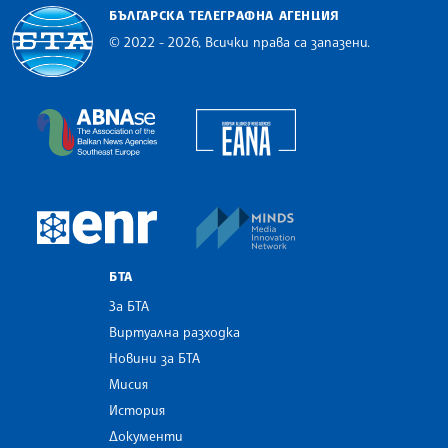
БЪЛГАРСКА ТЕЛЕГРАФНА АГЕНЦИЯ
© 2022 - 2026, Всички права са запазени.
Българска телеграфна агенция
European Alliance of N
The Assocoation of the Balkan News Agencies S
MINDS Media Innovatio
European Newsroom
БТА
За БТА
Виртуална разходка
Новини за БТА
Мисия
История
Документи