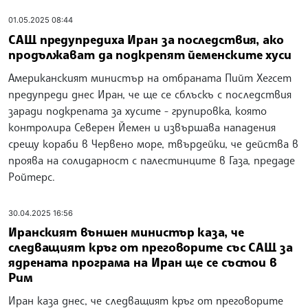
01.05.2025 08:44
САЩ предупредиха Иран за последствия, ако
продължават да подкрепят йеменските хуси
Американският министър на отбраната Пийт Хегсет
предупреди днес Иран, че ще се сблъскъ с последствия
заради подкрепата за хусите - групировка, която
контролира Северен Йемен и извършава нападения
срещу кораби в Червено море, твърдейки, че действа в
проява на солидарност с палестинците в Газа, предаде
Ройтерс.
30.04.2025 16:56
Иранският външен министър каза, че
следващият кръг от преговорите със САЩ за
ядрената програма на Иран ще се състои в
Рим
Иран каза днес, че следващият кръг от преговорите