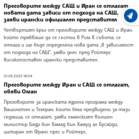
Преговорите между САЩ и Иран се отлагат,
новата дата зависи от подхода на САЩ,
ХРОНО
заяви ирански официален представител
Четвъртият кръг от преговорите между САЩ и Иран,
който трябваше да се състои в Рим в събота, се
отлага и ще бъде определена нова дата „в зависимост
от подхода на САЩ“, заяви днес пред Ройтерс
високопоставен ирански представител.
01.05.2025 18:04
Преговорите между Иран и САЩ се отлагат,
обяви Оман
Преговорите за иранската ядрена програма между
Вашингтон и Техеран, които бяха предвидени за тази
седмица, се отлагат, заяви оманският външен
министър Бадр бин Хамад бин Хамуд ал Бусайди,
цитиран от Франс прес и Ройтерс.