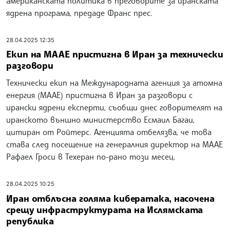
американската политика в преговорите за иранската
ядрена програма, предаде Франс прес.
28.04.2025 12:35
Екип на МААЕ пристигна в Иран за технически
разговори
Технически екип на Международната агенция за атомна
енергия (МААЕ) пристигна в Иран за разговори с
ирански ядрени експерти, съобщи днес говорителят на
иранското външно министерство Есмаил Багаи,
цитиран от Ройтерс. Агенцията отбелязва, че това
става след посещение на генералния директор на МААЕ
Рафаел Гроси в Техеран по-рано този месец.
28.04.2025 10:25
Иран отблъсна голяма кибератака, насочена
срещу инфраструктурата на Ислямската
република