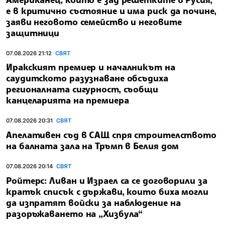
е в критично състояние и има риск да почине,
заяви неговото семейство и неговите
защитници
07.08.2026 21:12
СВЯТ
Иракският премиер и началникът на
саудитското разузнаване обсъдиха
регионалната сигурност, съобщи
канцеларията на премиера
07.08.2026 20:31
СВЯТ
Апелативен съд в САЩ спря строителството
на балната зала на Тръмп в Белия дом
07.08.2026 20:14
СВЯТ
Ройтерс: Ливан и Израел са се договорили за
кратък списък с държави, които биха могли
да изпратят войски за наблюдение на
разоръжаването на „Хизбула“