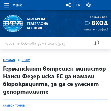
RIGHTMENU.SOCIAL
ВАЛУТНИ КУР
EN
МЕНЮ
ВАШАТА БТА
БЪЛГАРСКА
ВХОД
ТЕЛЕГРАФНА
АГЕНЦИЯ
Нямате профил?
Въведете ключова дума или израз
Търсене
ТЪРСЕН
Начало
Свят
site.bta
Германският вътрешен министър
Нанси Фезер иска ЕС да намали
бюрокрацията, за да се улеснят
депортациите
СИМЕОН ТОМОВ