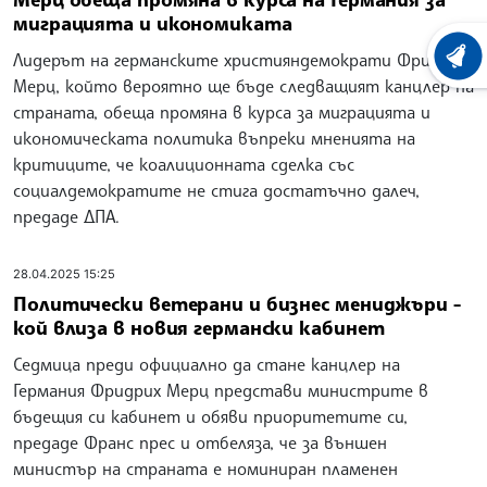
миграцията и икономиката
Лидерът на германските християндемократи Фридрих
ХРОНО
Мерц, който вероятно ще бъде следващият канцлер на
страната, обеща промяна в курса за миграцията и
икономическата политика въпреки мненията на
критиците, че коалиционната сделка със
социалдемократите не стига достатъчно далеч,
предаде ДПА.
28.04.2025 15:25
Политически ветерани и бизнес мениджъри -
кой влиза в новия германски кабинет
Седмица преди официално да стане канцлер на
Германия Фридрих Мерц представи министрите в
бъдещия си кабинет и обяви приоритетите си,
предаде Франс прес и отбеляза, че за външен
министър на страната е номиниран пламенен