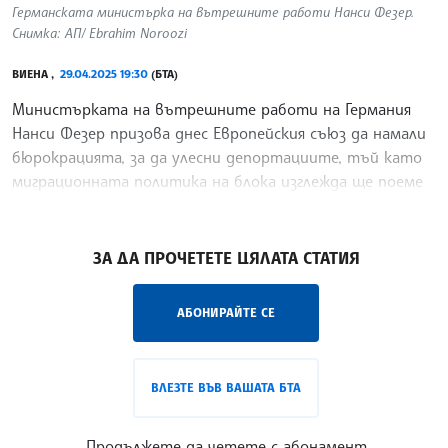
Германската министърка на вътрешните работи Нанси Фезер.
Снимка: АП/ Ebrahim Noroozi
ВИЕНА ,
29.04.2025 19:30
(БТА)
Министърката на вътрешните работи на Германия
Нанси Фезер призова днес Европейския съюз да намали
бюрокрацията, за да улесни депортациите, тъй като
миграционната политика на блока изглежда ще поеме
по-строг курс, предаде ДПА.
/ДИ/
ЗА ДА ПРОЧЕТЕТЕ ЦЯЛАТА СТАТИЯ
АБОНИРАЙТЕ СЕ
ВЛЕЗТЕ ВЪВ ВАШАТА БТА
Продължете да четете с абонамент