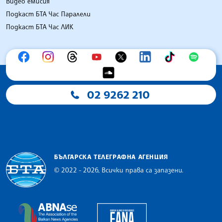
Видео емисия
Подкаст БТА Час Паралели
Подкаст БТА Час ЛИК
02 9262 210
БЪЛГАРСКА ТЕЛЕГРАФНА АГЕНЦИЯ
© 2022 - 2026, Всички права са запазени.
Българска телеграфна агенция
European Alliance of N
The Assocoation of the Balkan News Agencies S