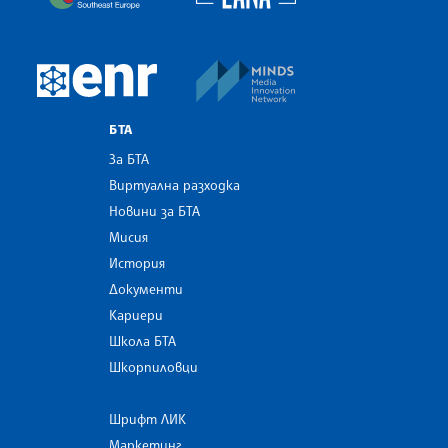
MINDS Media Innovatio
European Newsroom
БТА
За БТА
Виртуална разходка
Новини за БТА
Мисия
История
Документи
Кариери
Школа БТА
Шкорпиловци
Шрифт ЛИК
Маркетинг