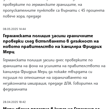
проверките по германските границите, на
пропускателните пунктове са върнати с 45 процента
повече хора, предаде
08.05.2025 14:44
Германската полиция засили граничните
проверки след встъпването в длъжност на
новото правителство на канцлера Фридрих
Мерц
Германската полиция засили днес проверките по
границата на фона на усилията на правителството на
канцлера Фридрих Мерц да покаже твърдата си
позиция по отношение на ограничаването на
незаконната имиграция, предаде ДПА. Говорител на
федералната
28.04.2025 18:42
Мерц обеща промяна в курса на Германия за