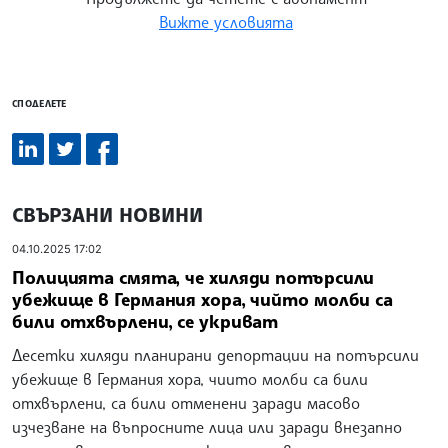
Вижте условията
СПОДЕЛЕТЕ
СВЪРЗАНИ НОВИНИ
04.10.2025 17:02
Полицията смята, че хиляди потърсили
убежище в Германия хора, чийто молби са
били отхвърлени, се укриват
Десетки хиляди планирани депортации на потърсили
убежище в Германия хора, чиито молби са били
отхвърлени, са били отменени заради масово
изчезване на въпросните лица или заради внезапно