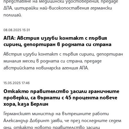
представяне на медицински удостоверения, предаде
ДПА, цитирайки най-високопоставения германски
полицай.
08.08.2025 15:31
АПА: Австрия изгуби контакт с първия
сириец, депортиран в родната си страна
Австрия изгуби контакт с първия сириец, депортиран
миналия месец в родната си страна, предаде
австрийската новинарска агенция АПА.
15.05.2025 17:46
Откакто правителство засили граничните
проверки, са върнати с 45 процента повече
хора, каза Берлин
Германският министър на вътрешните работи
Александър Добринт заяви, че през последните седем
дни, откакто новото правителство засили