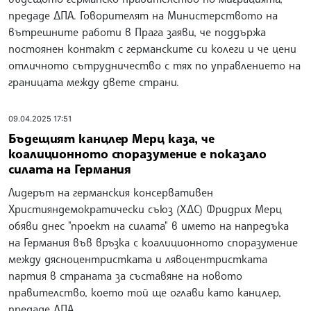
предаде ДПА. Говорителят на Министерството на
вътрешните работи в Прага заяви, че поддържа
постоянен контакт с германските си колеги и че цени
отличното сътрудничество с тях по управлението на
границата между двете страни.
09.04.2025 17:51
Бъдещият канцлер Мерц каза, че
коалиционното споразумение е показало
силата на Германия
Лидерът на германския консервативен
Християндемократически съюз (ХДС) Фридрих Мерц
обяви днес "проект на силата" в името на напредъка
на Германия във връзка с коалиционното споразумение
между дясноцентристката и лявоцентристката
партия в страната за съставяне на новото
правителство, което той ще оглави като канцлер,
предаде ДПА.