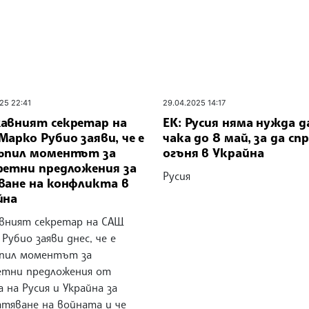
25 22:41
29.04.2025 14:17
авният секретар на
ЕК: Русия няма нужда д
арко Рубио заяви, че е
чака до 8 май, за да спр
ъпил моментът за
огъня в Украйна
ретни предложения за
Русия
ване на конфликта в
йна
вният секретар на САЩ
Рубио заяви днес, че е
пил моментът за
етни предложения от
 на Русия и Украйна за
атяване на войната и че