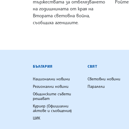
тържествата за отбелязването
Ройте
на годишнината от края на
Втората световна война,
съобщиха агенциите.
БЪЛГАРСКА ТЕЛЕГРАФНА АГ
БЪЛГАРИЯ
СВЯТ
Национални новини
Световни новини
Регионални новини
Паралели
Общинските съвети
решават
Куриер (Официални
актове и съобщения)
ЦИК