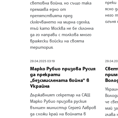
преки 
световна война, но също така
ясно 
премахва едно от
него 
препятствията пред
огъня 
сключването на мирна сделка,
тъй като Москва не бе склонна
да го направи с толкова много
вражески войски на своята
територия.
29.04.2025 03:19
29.04.20
Марко Рубио призова Русия
Светъ
да прекрати
прими
„безсмислената война“ в
Воло
Украйна
Украи
Държавният секретар на САЩ
Володи
Марко Рубио призова руския
че све
външен министър Сергей Лавров
май з
да сложи край на войната в
глава