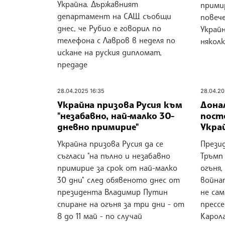
Украйна. Държавният
прими
департамент на САЩ съобщи
повеч
днес, че Рубио е говорил по
Украйн
телефона с Лавров в неделя по
няколк
искане на руския дипломат,
предаде
28.04.2025 16:35
28.04.20
Украйна призова Русия към
Дона
"незабавно, най-малко 30-
пост
дневно примирие"
Украй
Украйна призова Русия да се
Прези
съгласи "на пълно и незабавно
Тръмп
примирие за срок от най-малко
огъня,
30 дни" след обявеното днес от
войнат
президента Владимир Путин
не сам
спиране на огъня за три дни - от
пресс
8 до 11 май - по случай
Карол