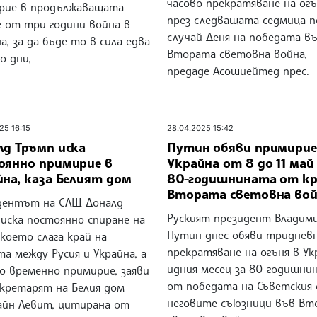
часово прекратяване на огъ
рие в продължаващата
през следващата седмица п
е от три години война в
случай Деня на победата в
а, за да бъде то в сила едва
Втората световна война,
о дни,
предаде Асошиейтед прес.
25 16:15
28.04.2025 15:42
лд Тръмп иска
Путин обяви примирие
оянно примирие в
Украйна от 8 до 11 май
на, каза Белият дом
80-годишнината от кр
Втората световна во
дентът на САЩ Доналд
Руският президент Владим
 иска постоянно спиране на
Путин днес обяви триднев
 което слага край на
прекратяване на огъня в Ук
а между Русия и Украйна, а
идния месец за 80-годишни
о временно примирие, заяви
от победата на Съветския 
екретарят на Белия дом
неговите съюзници във Вт
айн Левит, цитирана от