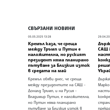
СВЪРЗАНИ НОВИНИ
05.05.2025 13:28
29.04.20
Кремъл каза, че среща
Държ
между Тръмп и Путин е
САЩ М
наложителна, но руският
наст
президент няма планирано
конк
пътуване за Близкия изток
реша
в средата на май
Укра
Кремъл обяви днес, че среща
Държа
между президентите на САЩ -
Марко 
Доналд Тръмп, и на Русия -
настъ
Владимир Путин, е наложителна,
конкр
но Путин няма планирано
страна
пътуване за Близкия изток в
прекр