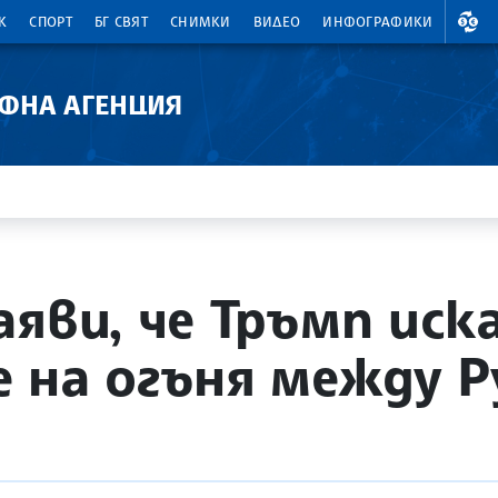
ВАЛ
К
СПОРТ
БГ СВЯТ
СНИМКИ
ВИДЕО
ИНФОГРАФИКИ
АФНА АГЕНЦИЯ
аяви, че Тръмп иск
 на огъня между Р