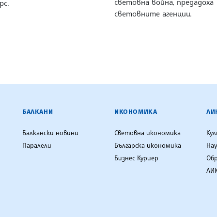
световна война, предадоха
рс.
световните агенции.
ЕНЦИЯ
БАЛКАНИ
ИКОНОМИКА
ЛИ
Балкански новини
Световна икономика
Ку
Паралели
Българска икономика
Нау
Бизнес Куриер
Об
ЛИК