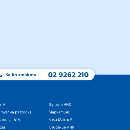
02 9262 210
За контакти
А
БТА
Шрифт ЛИК
туална разходка
Маркетинг
ини за БТА
Зала МаксиМ
rk
сия
Списание ЛИК