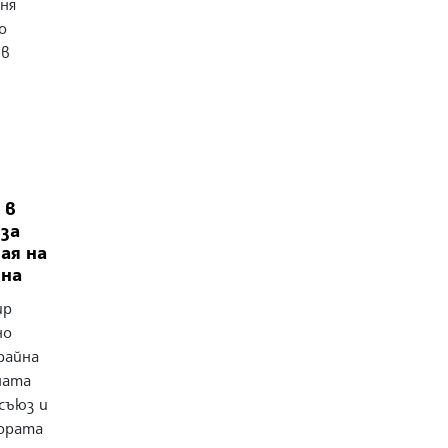
ня
о
ъв
 в
 за
ая на
йна
ир
но
райна
ната
съюз и
ората