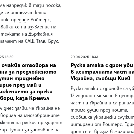
ма напредък в тази посока,
е се оттеглят като
ник, предаде Ройтерс,
вайки се на изявление на
ителката на Държавния
тамент на САЩ Тами Брус.
25 12:29
29.04.2025 11:33
я очаква отговора на
Руска атака с дрон уби
йна за предложеното
в централната част н
утин тридневно
Украйна, съобщи Киев
ирие през май и
Руски атаки с дронове са у
ложението за преки
12-годишно момиче в центр
вори, каза Кремъл
част на Украйна и са ранил
 днес заяви, че Украйна не
трима души през нощта,
оворила на многобройните
съобщиха украински служит
ожения на руския президент
цитирани от Ройтерс. Еди
мир Путин за започване на
дрон се е врязал в жилищн