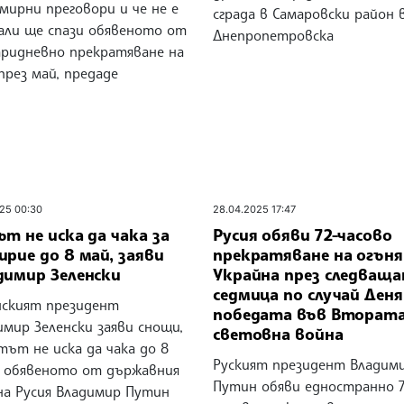
мирни преговори и че не е
сграда в Самаровски район 
дали ще спази обявеното от
Днепропетровска
тридневно прекратяване на
през май, предаде
25 00:30
28.04.2025 17:47
т не иска да чака за
Русия обяви 72-часово
рие до 8 май, заяви
прекратяване на огъня
димир Зеленски
Украйна през следващ
седмица по случай Деня
нският президент
победата във Вторат
мир Зеленски заяви снощи,
световна война
тът не иска да чака до 8
Руският президент Владим
а обявеното от държавния
Путин обяви едностранно 7
 на Русия Владимир Путин