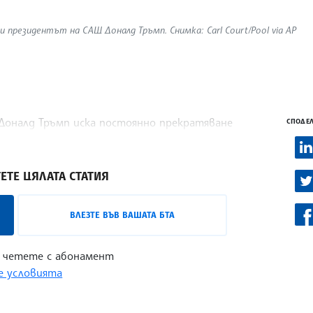
президентът на САЩ Доналд Тръмп. Снимка: Carl Court/Pool via AP
Доналд Тръмп иска постоянно прекратяване
СПОДЕЛ
йтерс.
ЕТЕ ЦЯЛАТА СТАТИЯ
ВЛЕЗТЕ ВЪВ ВАШАТА БТА
 четете с абонамент
 условията