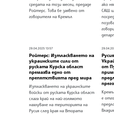
средата на този месец, предаде
ако ня
Ройтерс. Това бе заявено от
САЩ щ
говорителя на Кремъл
посред
позова
говор
депар
29.04.2025 13:57
29.04.20
Ройтерс: Изтласкването на
Руси
украинските сили от
Укра
руската Курска област
от П
премахва едно от
прим
препятствията пред мира
пред
прего
Изтласкването на украинските
Кремъл
войски от руската Курска област
е отг
слага край на най-голямото
предл
нахлуване на територията на
Влади
Русия след края на Втората