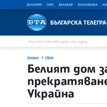
БЪЛГАРИЯ
СВЯТ
БАЛКАНИ
ИКОНОМИКА
ЛИ
БЪЛГАРСКА ТЕЛЕГР
Въведете ключова дума или израз
Търсене
Начало
Свят
site.bta
Белият дом з
прекратяване
Украйна