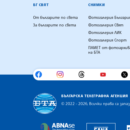
БГ СВЯТ
СНИМКИ
От българите по света
Фотогалерия Българи
За българите по света
Фотогалерия Свят
Фотогалерия ЛИК
Фотогалерия Спорт
ПАМЕТ от фотоархив
на БТА
БЪЛГАРСКА ТЕЛЕГРАФНА АГЕНЦИЯ
© 2022 - 2026, Всички права са запаз
Българска телеграфна агенция
Europe
The Assocoation of the Balkan