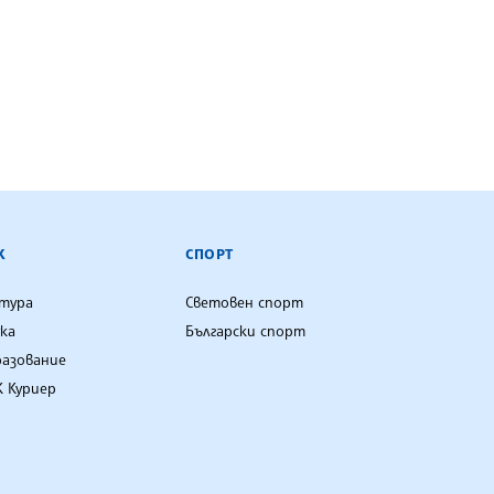
К
СПОРТ
лтура
Световен спорт
ка
Български спорт
разование
 Куриер