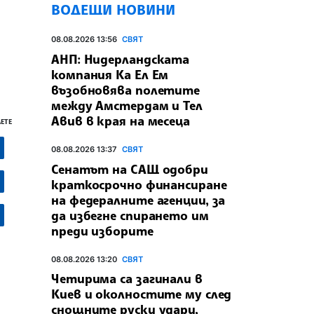
ВОДЕЩИ НОВИНИ
08.08.2026 13:56
СВЯТ
АНП: Нидерландската
компания Ка Ел Ем
възобновява полетите
между Амстердам и Тел
Авив в края на месеца
ЕТЕ
08.08.2026 13:37
СВЯТ
Сенатът на САЩ одобри
краткосрочно финансиране
на федералните агенции, за
да избегне спирането им
преди изборите
08.08.2026 13:20
СВЯТ
Четирима са загинали в
Киев и околностите му след
снощните руски удари,