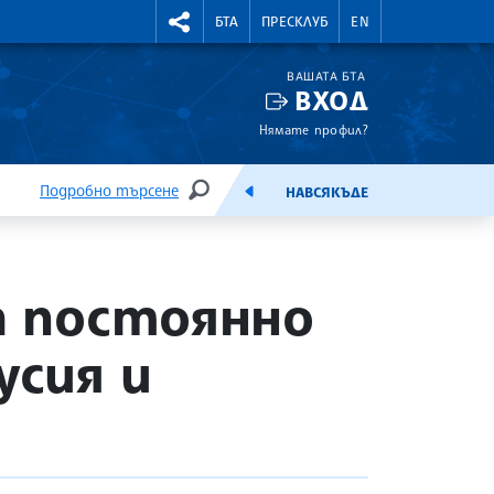
УТНИ КУРСОВЕ
RIGHTMENU.SOCIAL
БТА
ПРЕСКЛУБ
EN
ВАШАТА БТА
ВХОД
Нямате профил?
Подробно търсене
НАВСЯКЪДЕ
ТЪРСЕНЕ
ЕМИСИЯ
а постоянно
усия и