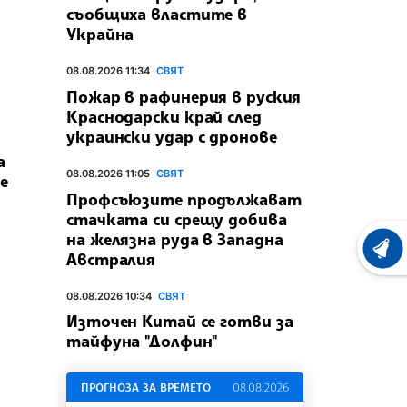
съобщиха властите в
Украйна
08.08.2026 11:34
СВЯТ
Пожар в рафинерия в руския
Краснодарски край след
украински удар с дронове
а
08.08.2026 11:05
СВЯТ
е
Профсъюзите продължават
стачката си срещу добива
на желязна руда в Западна
ХРОНО
Австралия
08.08.2026 10:34
СВЯТ
Източен Китай се готви за
тайфуна "Долфин"
ПРОГНОЗА ЗА ВРЕМЕТО
08.08.2026