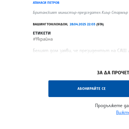
АТАНАСИ ПЕТРОВ
Британският министър-председател Киър Стармър и 
ВАШИНГТОН/ЛОНДОН,
28.04.2025 22:03
(БТА)
ЕТИКЕТИ
#Украйна
Белият дом заяви, че президентът на САЩ 
на огъня между Русия и Украйна, предаде Ро
/НС/
ЗА ДА ПРОЧЕТ
АБОНИРАЙТЕ СЕ
Продължете да
Вижте