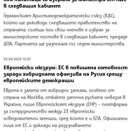
в следващия кабинет
Германският Християндемократически съюз (ХДС),
който ще ръководи следващото правителство на
страната, съобщи кои свои членове е избрал за
министерските постове в следващия кабинет, предаде
ДПА. Партията ще разполага със седем министерства.
25.04.2025 13:37
Европейски нюзрум: ЕС в повишена готовност
заради хибридната офанзива на Русия срещу
европейските демокрации
Европа е залята от хибридни заплахи, особено от
страна на Москва, откакто започна руската инвазия в
Украйна, пише Европейският нюзрум (ЕНР) – платформа
за сътрудничество между 23 европейски
осведомителни агенции, сред които е и БТА. Официални
лица от ЕС и доклади на разузнаването