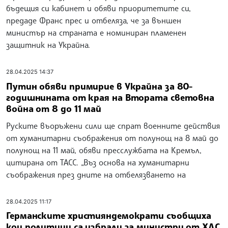
бъдещия си кабинет и обяви приоритетите си,
предаде Франс прес и отбеляза, че за външен
министър на страната е номиниран пламенен
защитник на Украйна.
28.04.2025 14:37
Путин обяви примирие в Украйна за 80-
годишнината от края на Втората световна
война от 8 до 11 май
Руските въоръжени сили ще спрат военните действия
от хуманитарни съображения от полунощ на 8 май до
полунощ на 11 май, обяви пресслужбата на Кремъл,
цитирана от ТАСС. „Въз основа на хуманитарни
съображения през дните на отбелязването на
28.04.2025 11:17
Германските християндемократи съобщиха
кои политици са избрали за министри от ХДС