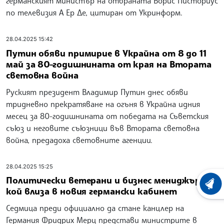
германският министър на отбраната Борис Писториус
по телевизия А Ер Де, цитиран от Укринформ.
28.04.2025 15:42
Путин обяви примирие в Украйна от 8 до 11
май за 80-годишнината от края на Втората
световна война
Руският президент Владимир Путин днес обяви
тридневно прекратяване на огъня в Украйна идния
месец за 80-годишнината от победата на Съветския
съюз и неговите съюзници във Втората световна
война, предадоха световните агенции.
28.04.2025 15:25
Политически ветерани и бизнес мениджъри -
ХРОНО
кой влиза в новия германски кабинет
Седмица преди официално да стане канцлер на
Германия Фридрих Мерц представи министрите в