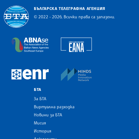
БЪЛГАРСКА ТЕЛЕГРАФНА АГЕНЦИЯ
© 2022 - 2026, Всички права са запазени.
Българска телеграфна агенция
European Alliance of N
The Assocoation of the Balkan News Agencies S
MINDS Media Innovatio
European Newsroom
БТА
За БТА
Виртуална разходка
Новини за БТА
Мисия
История