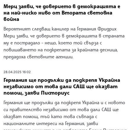
Мерц заяви, че доверието в демокрацията е
на най-ниско ниво от Втората световна
война
Вероятният следващ канцлер на Германия Фридрих
Мерц заяви, че доверието в демокрацията в страната
му е пострадало - нещо, което той свърза с
повишаването на подкрепата за крайната десница,
предадоха световните агенции.
28.04.2025 16:02
Германия ще продължи да подкрепя Украйна
независимо от това дали САЩ ще оказват
помощ, заяви Писториус
Германия ще продължи да подкрепя Украйна и с новото
си правителство независимо от това дали САЩ ще
оказват помощ, тъй като това съвпада с
националните интереси на Германия, заяви