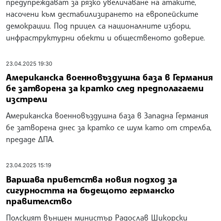
предупреждават за рязко увеличаване на атаките,
насочени към дестабилизирането на европейските
демокрации. Под прицел са националните избори,
инфраструктурни обекти и общественото доверие.
23.04.2025 19:30
Американска военновъздушна база в Германия
бе затворена за кратко след предполагаеми
изстрели
Американска военновъздушна база в Западна Германия
бе затворена днес за кратко се шум като от стрелба,
предаде ДПА.
23.04.2025 15:19
Варшава приветства новия подход за
сигурността на бъдещото германско
правителство
Полският външен министър Радослав Шикорски