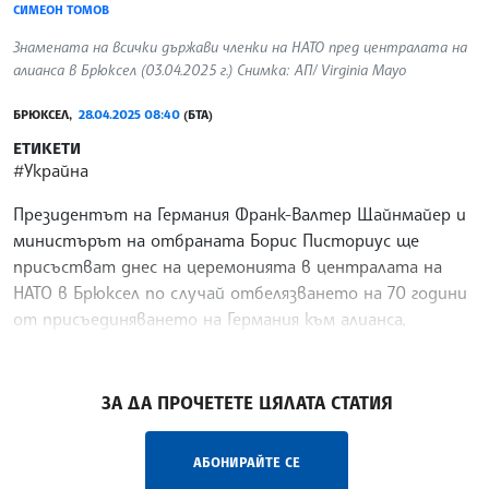
СИМЕОН ТОМОВ
Знамената на всички държави членки на НАТО пред централата на
алианса в Брюксел (03.04.2025 г.) Снимка: АП/ Virginia Mayo
БРЮКСЕЛ,
28.04.2025 08:40
(БТА)
ЕТИКЕТИ
#Украйна
Президентът на Германия Франк-Валтер Щайнмайер и
министърът на отбраната Борис Писториус ще
присъстват днес на церемонията в централата на
НАТО в Брюксел по случай отбелязването на 70 години
от присъединяването на Германия към алианса,
предаде ДПА.
/БЗ/
ЗА ДА ПРОЧЕТЕТЕ ЦЯЛАТА СТАТИЯ
АБОНИРАЙТЕ СЕ