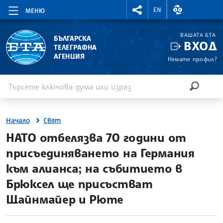
RIGHTMENU.SOCIAL
ВАЛУТНИ КУР
EN
МЕНЮ
ВАШАТА БТА
БЪЛГАРСКА
ВХОД
ТЕЛЕГРАФНА
АГЕНЦИЯ
Нямате профил?
Въведете ключова дума или израз
Търсене
ТЪРСЕН
Начало
Свят
site.bta
НАТО отбелязва 70 години от
присъединяването на Германия
към алианса; на събитието в
Брюксел ще присъстват
Щайнмайер и Рюте