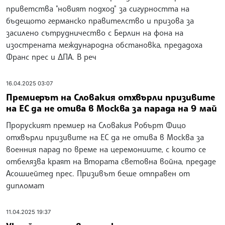
приветства "новият подход" за сигурността на
бъдещото германско правителство и призова за
засилено сътрудничество с Берлин на фона на
изострената международна обстановка, предадоха
Франс прес и ДПА. В реч
16.04.2025 03:07
Премиерът на Словакия отхвърли призивите
на ЕС да не отива в Москва за парада на 9 май
Проруският премиер на Словакия Робърт Фицо
отхвърли призивите на ЕС да не отива в Москва за
военния парад по време на церемониите, с които се
отбелязва краят на Втората световна война, предаде
Асошиейтед прес. Призивът беше отправен от
дипломат
11.04.2025 19:37