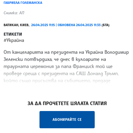
ГАБРИЕЛА ГОЛЕМАНСКА
Снимка: АП
ВАТИКАН, КИЕВ,
26.04.2025 11:15 | ОБНОВЕНА 26.04.2025 11:33
(БТА)
ЕТИКЕТИ
#Украйна
От канцеларията на президента на Украйна Володимир
Зеленски потвърдиха, че днес в кулоарите на
траурната церемония за папа Франциск той ще
проведе среща с президента на САЩ Доналд Тръмп,
който също присъства на събитието, предаде
Ройтерс. По-рано
/ГГ/
ЗА ДА ПРОЧЕТЕТЕ ЦЯЛАТА СТАТИЯ
АБОНИРАЙТЕ СЕ