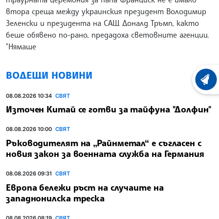
втора среща между украинския президент Володимир
Зеленски и президента на САЩ Доналд Тръмп, както
беше обявено по-рано, предадоха световните агенции.
"Нямаше
ВОДЕЩИ НОВИНИ
ХРОНО
08.08.2026 10:34
СВЯТ
Източен Китай се готви за тайфуна "Долфин"
08.08.2026 10:00
СВЯТ
Ръководителят на „Райнметал“ е съгласен с
новия закон за военната служба на Германия
08.08.2026 09:31
СВЯТ
Европа бележи ръст на случаите на
западнонилска треска
08.08.2026 08:19
СВЯТ