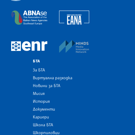
Българска телеграфна агенция
European Alliance of N
The Assocoation of the Balkan News Agencies S
MINDS Media Innovatio
European Newsroom
БТА
За БТА
Виртуална разходка
Новини за БТА
Мисия
История
Документи
Кариери
Школа БТА
Шкорпиловци