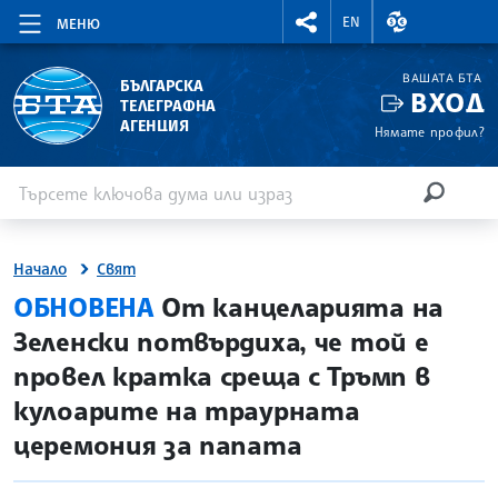
RIGHTMENU.SOCIAL
ВАЛУТНИ КУР
EN
МЕНЮ
ВАШАТА БТА
БЪЛГАРСКА
ВХОД
ТЕЛЕГРАФНА
АГЕНЦИЯ
Нямате профил?
Въведете ключова дума или израз
Търсене
ТЪРСЕН
Начало
Свят
site.bta
ОБНОВЕНА
От канцеларията на
Зеленски потвърдиха, че той е
провел кратка среща с Тръмп в
кулоарите на траурната
церемония за папата