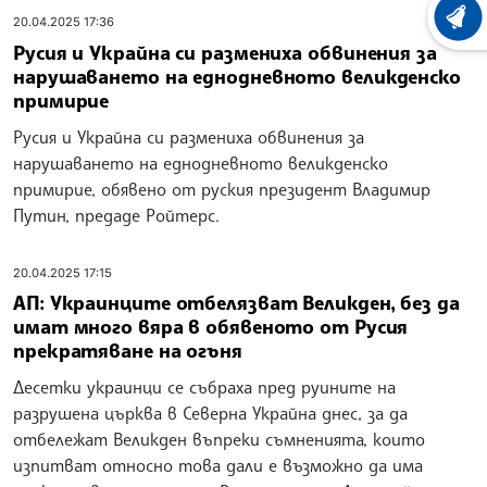
ХРОНО
20.04.2025 17:36
Русия и Украйна си размениха обвинения за
нарушаването на еднодневното великденско
примирие
Русия и Украйна си размениха обвинения за
нарушаването на еднодневното великденско
примирие, обявено от руския президент Владимир
Путин, предаде Ройтерс.
20.04.2025 17:15
АП: Украинците отбелязват Великден, без да
имат много вяра в обявеното от Русия
прекратяване на огъня
Десетки украинци се събраха пред руините на
разрушена църква в Северна Украйна днес, за да
отбележат Великден въпреки съмненията, които
изпитват относно това дали е възможно да има