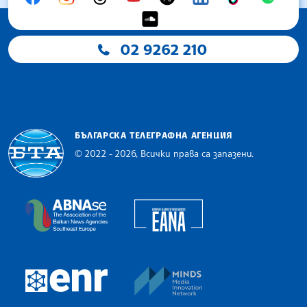
02 9262 210
БЪЛГАРСКА ТЕЛЕГРАФНА АГЕНЦИЯ
© 2022 - 2026, Всички права са запазени.
Българска телеграфна агенция
European Alliance of N
The Assocoation of the Balkan News Agencies S
MINDS Media Innovatio
European Newsroom