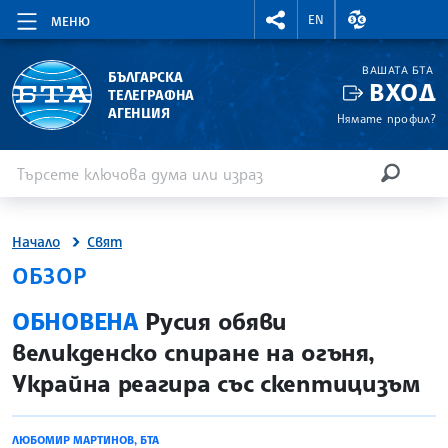
RIGHTMENU.SOCIAL
ВАЛУТНИ КУР
EN
МЕНЮ
ВАШАТА БТА
БЪЛГАРСКА
ВХОД
ТЕЛЕГРАФНА
АГЕНЦИЯ
Нямате профил?
Въведете ключова дума или израз
Търсене
ТЪРСЕН
Начало
Свят
ОБЗОР
site.bta
ОБНОВЕНА
Русия обяви
великденско спиране на огъня,
Украйна реагира със скептицизъм
ЛЮБОМИР МАРТИНОВ, БТА