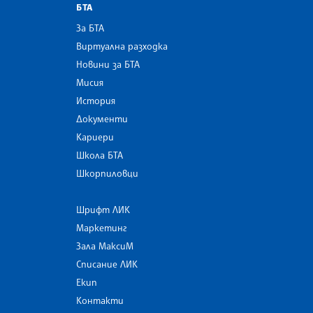
БТА
За БТА
Виртуална разходка
Новини за БТА
Мисия
История
Документи
Кариери
Школа БТА
Шкорпиловци
Шрифт ЛИК
Маркетинг
Зала МаксиМ
Списание ЛИК
Екип
Контакти