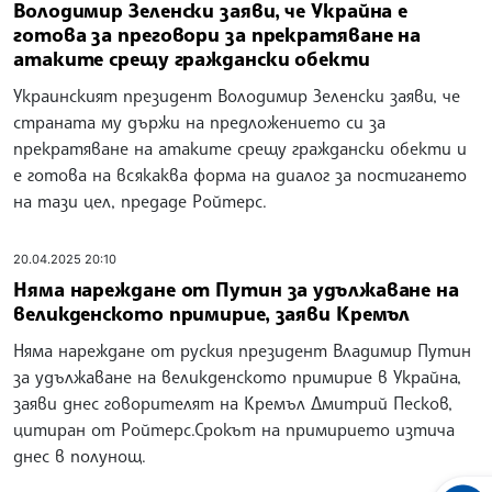
Володимир Зеленски заяви, че Украйна е
готова за преговори за прекратяване на
атаките срещу граждански обекти
Украинският президент Володимир Зеленски заяви, че
страната му държи на предложението си за
прекратяване на атаките срещу граждански обекти и
е готова на всякаква форма на диалог за постигането
на тази цел, предаде Ройтерс.
20.04.2025 20:10
Няма нареждане от Путин за удължаване на
великденското примирие, заяви Кремъл
Няма нареждане от руския президент Владимир Путин
за удължаване на великденското примирие в Украйна,
заяви днес говорителят на Кремъл Дмитрий Песков,
цитиран от Ройтерс.Срокът на примирието изтича
днес в полунощ.