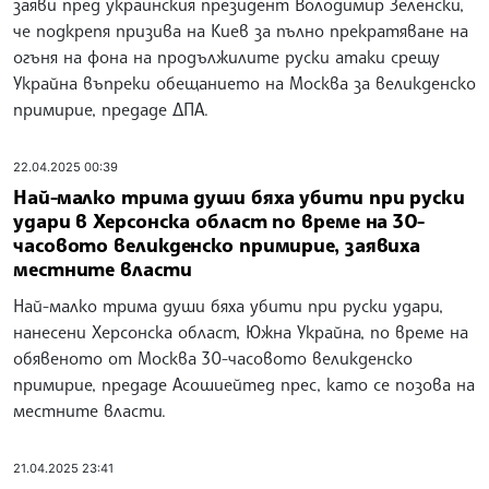
заяви пред украинския президент Володимир Зеленски,
че подкрепя призива на Киев за пълно прекратяване на
огъня на фона на продължилите руски атаки срещу
Украйна въпреки обещанието на Москва за великденско
примирие, предаде ДПА.
22.04.2025 00:39
Най-малко трима души бяха убити при руски
удари в Херсонска област по време на 30-
часовото великденско примирие, заявиха
местните власти
Най-малко трима души бяха убити при руски удари,
нанесени Херсонска област, Южна Украйна, по време на
обявеното от Москва 30-часовото великденско
примирие, предаде Асошиейтед прес, като се позова на
местните власти.
21.04.2025 23:41