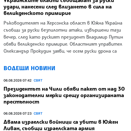
Украинските власти съобщават за руски
удари, нанесени след влизането в сила на
великденското примирие
Ръководителят на Херсонска област в Южна Украйна
съобщи за руски безпилотни атаки, извършени тази
вечер, след като руският президент Владимир Путин
обяви великденско примирие. Областният управител
Олександър Прокудин заяви, че осем руски дрона са
ВОДЕЩИ НОВИНИ
06.08.2026 07:42
СВЯТ
Президентът на Чили обяви пакет от над 30
законодателни мерки срещу организираната
престъпност
06.08.2026 07:23
СВЯТ
Двама израелски войници са убити в Южен
Ливан, съобщи израелската армия