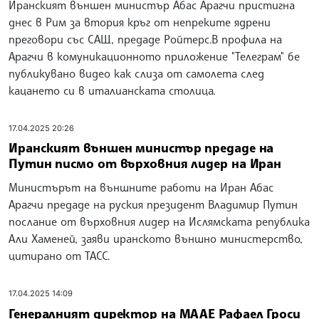
Иранският външен министър Абас Арагчи пристигна
днес в Рим за втория кръг от непреките ядрени
преговори със САЩ, предаде Ройтерс.В профила на
Арагчи в комуникационното приложение "Телеграм" бе
публикувано видео как слиза от самолета след
кацането си в италианската столица.
17.04.2025 20:26
Иранският външен министър предаде на
Путин писмо от върховния лидер на Иран
Министърът на външните работи на Иран Абас
Арагчи предаде на руския президент Владимир Путин
послание от върховния лидер на Ислямската република
Али Хаменей, заяви иранското външно министерство,
цитирано от ТАСС.
17.04.2025 14:09
Генералният директор на МААЕ Рафаел Гроси