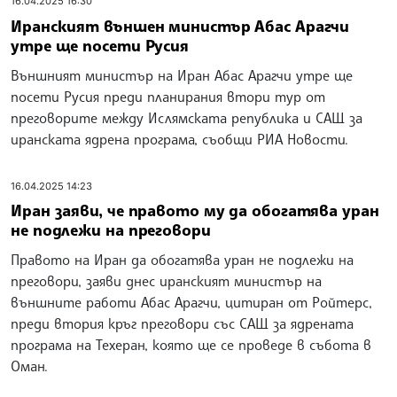
16.04.2025 16:30
Иранският външен министър Абас Арагчи
утре ще посети Русия
Външният министър на Иран Абас Арагчи утре ще
посети Русия преди планирания втори тур от
преговорите между Ислямската република и САЩ за
иранската ядрена програма, съобщи РИА Новости.
16.04.2025 14:23
Иран заяви, че правото му да обогатява уран
не подлежи на преговори
Правото на Иран да обогатява уран не подлежи на
преговори, заяви днес иранският министър на
външните работи Абас Арагчи, цитиран от Ройтерс,
преди втория кръг преговори със САЩ за ядрената
програма на Техеран, която ще се проведе в събота в
Оман.