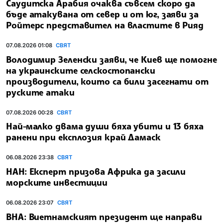
Саудитска Арабия очаква съвсем скоро да
бъде атакувана от север и от юг, заяви за
Ройтерс представител на властите в Рияд
07.08.2026 01:08
СВЯТ
Володимир Зеленски заяви, че Киев ще помогне
на украинските селскостопански
производители, които са били засегнати от
руските атаки
07.08.2026 00:28
СВЯТ
Най-малко двама души бяха убити и 13 бяха
ранени при експлозия край Дамаск
06.08.2026 23:38
СВЯТ
НАН: Експерт призова Африка да засили
морските инвестиции
06.08.2026 23:07
СВЯТ
ВНА: Виетнамският президент ще направи