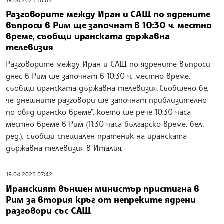
19.04.2025 10:03
Разговорите между Иран и САЩ по ядрените
въпроси в Рим ще започнат в 10:30 ч. местно
време, съобщи иранската държавна
телевизия
Разговорите между Иран и САЩ по ядрените въпроси
днес в Рим ще започнат в 10:30 ч. местно време,
съобщи иранската държавна телевизия."Съобщено бе,
че днешните разговори ще започнат приблизително
по обяд иранско време", което ще рече 10:30 часа
местно време в Рим (11:30 часа българско време, бел.
ред.), съобщи специален пратеник на иранската
държавна телевизия в Италия.
19.04.2025 07:42
Иранският външен министър пристигна в
Рим за втория кръг от непреките ядрени
разговори със САЩ