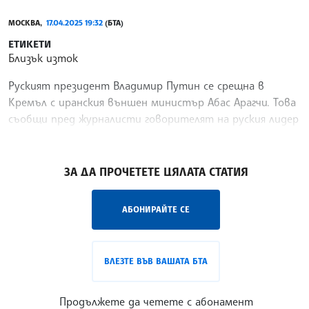
МОСКВА,
17.04.2025 19:32
(БТА)
ЕТИКЕТИ
Близък изток
Руският президент Владимир Путин се срещна в
Кремъл с иранския външен министър Абас Арагчи. Това
съобщи пред журналисти говорителят на руския лидер
Дмитрий Песков, цитиран от ТАСС.
/ДИ/
ЗА ДА ПРОЧЕТЕТЕ ЦЯЛАТА СТАТИЯ
АБОНИРАЙТЕ СЕ
ВЛЕЗТЕ ВЪВ ВАШАТА БТА
Продължете да четете с абонамент