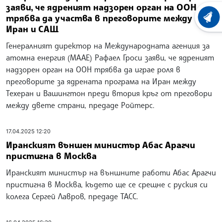
заяви, че ядреният надзорен орган на ООН
трябва да участва в преговорите между
ХРОНО
Иран и САЩ
Генералният директор на Международната агенция за
атомна енергия (МААЕ) Рафаел Гроси заяви, че ядреният
надзорен орган на ООН трябва да играе роля в
преговорите за ядрената програма на Иран между
Техеран и Вашингтон преди втория кръг от преговори
между двете страни, предаде Ройтерс.
17.04.2025 12:20
Иранският външен министър Абас Арагчи
пристигна в Москва
Иранският министър на външните работи Абас Арагчи
пристигна в Москва, където ще се срещне с руския си
колега Сергей Лавров, предаде ТАСС.