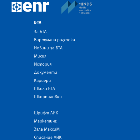
MINDS Media Innovatio
European Newsroom
БТА
За БТА
Виртуална разходка
Новини за БТА
Мисия
История
Документи
Кариери
Школа БТА
Шкорпиловци
Шрифт ЛИК
Маркетинг
Зала МаксиМ
Списание ЛИК