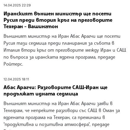
14.04.2025 22:29
Иранският външен министър ще посети
Русия преди втория кръг на преговорите
Техеран - Вашингтон
Външният министър на Иран Абас Арагчи ще посети
Русия тази седмица преди планирания за събота в
Италия втори кръг от преговорите между Иран и САЩ
по въпроса за иранската ядрена програма, предаде
Ройтерс.
12.04.2025 18:11
Абас Арагчи: Разговорите САЩ-Иран ще
продължат идната седмица
Външният министър на Иран Абас Арагчи заяви в
Телеграм, че непреките разговори със САЩ в Оман за
ядрената програма на Техеран, са преминали в
"продуктивна и позитивна атмосфера", предаде