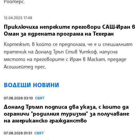
Ройтерс.
12.04.2025 17:49
Приключиха непреките преговори САЩ-Иран в
Оман за ядрената програма на Техеран
Кортежът, в който се предполага, че е и специалният
пратеник на Доналд Тръп Стив Уиткоф, напусна
мястото на преговорите с Иран в Маскат, предаде
Асошиейтед прес.
ВОДЕЩИ НОВИНИ
07.08.2026 03:10
СВЯТ
Доналд Тръмп подписа два указа, с които да
ограничи "родилния туризъм" за получаване
на американско гражданство
07.08.2026 01:51
СВЯТ