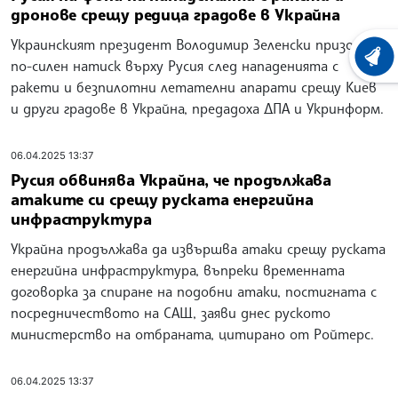
дронове срещу редица градове в Украйна
Украинският президент Володимир Зеленски призова за
ХРОНО
по-силен натиск върху Русия след нападенията с
ракети и безпилотни летателни апарати срещу Киев
и други градове в Украйна, предадоха ДПА и Укринформ.
06.04.2025 13:37
Русия обвинява Украйна, че продължава
атаките си срещу руската енергийна
инфраструктура
Украйна продължава да извършва атаки срещу руската
енергийна инфраструктура, въпреки временната
договорка за спиране на подобни атаки, постигната с
посредничеството на САЩ, заяви днес руското
министерство на отбраната, цитирано от Ройтерс.
06.04.2025 13:37