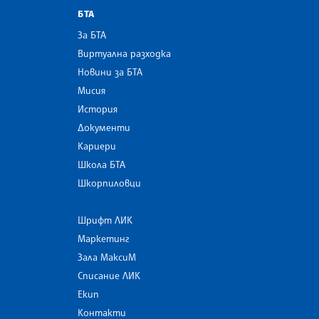
БТА
За БТА
Виртуална разходка
Новини за БТА
Мисия
История
Документи
Кариери
Школа БТА
Шкорпиловци
Шрифт ЛИК
Маркетинг
Зала МаксиМ
Списание ЛИК
Екип
Контакти