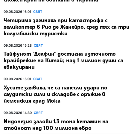
09.08.2026 16:01
СВЯТ
Четирима загинаха при катастрофа с
хеликоптер в Рио де Жанейро, сред тях са три
колумбийски туристки
09.08.2026 15:28
СВЯТ
Тайфунът "Делфин" достигна източното
крайбрежие на Китай; над 1 милион души са
евакуирани
09.08.2026 15:01
СВЯТ
Хусите заявиха, че са нанесли удари по
саудитски сили и складове с оръжие в
йеменския град Мока
09.08.2026 14:30
СВЯТ
Индонезия залови 1,3 тона кетамин на
стойност над 100 милиона евро