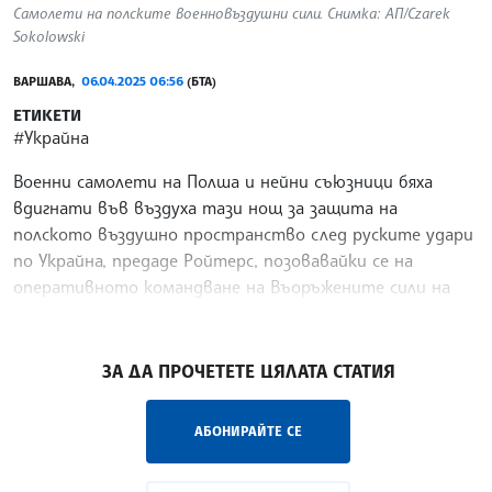
Самолети на полските военновъздушни сили. Снимка: АП/Czarek
Sokolowski
ВАРШАВА,
06.04.2025 06:56
(БТА)
ЕТИКЕТИ
#Украйна
Военни самолети на Полша и нейни съюзници бяха
вдигнати във въздуха тази нощ за защита на
полското въздушно пространство след руските удари
по Украйна, предаде Ройтерс, позовавайки се на
оперативното командване на Въоръжените сили на
Полша.
/ИТ/
ЗА ДА ПРОЧЕТЕТЕ ЦЯЛАТА СТАТИЯ
АБОНИРАЙТЕ СЕ