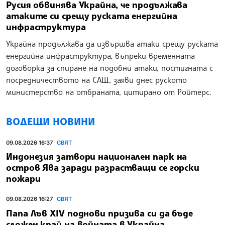
Русия обвинява Украйна, че продължава
атаките си срещу руската енергийна
инфраструктура
Украйна продължава да извършва атаки срещу руската
енергийна инфраструктура, въпреки временната
договорка за спиране на подобни атаки, постигната с
посредничеството на САЩ, заяви днес руското
министерство на отбраната, цитирано от Ройтерс.
ВОДЕЩИ НОВИНИ
09.08.2026 16:37
СВЯТ
Индонезия затвори национален парк на
остров Ява заради разрастващи се горски
пожари
09.08.2026 16:27
СВЯТ
Папа Лъв XIV поднови призива си да бъде
сложен край на войната в Украйна