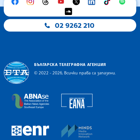
02 9262 210
БЪЛГАРСКА ТЕЛЕГРАФНА АГЕНЦИЯ
© 2022 - 2026, Всички права са запазени.
Българска телеграфна агенция
European Alliance of N
The Assocoation of the Balkan News Agencies S
MINDS Media Innovatio
European Newsroom