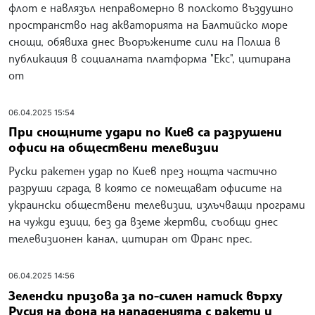
флот е навлязъл неправомерно в полското въздушно
пространство над акваторията на Балтийско море
снощи, обявиха днес Въоръжените сили на Полша в
публикация в социалната платформа "Екс", цитирана
от
06.04.2025 15:54
При снощните удари по Киев са разрушени
офиси на обществени телевизии
Руски ракетен удар по Киев през нощта частично
разруши сграда, в която се помещават офисите на
украински обществени телевизии, излъчващи програми
на чужди езици, без да вземе жертви, съобщи днес
телевизионен канал, цитиран от Франс прес.
06.04.2025 14:56
Зеленски призова за по-силен натиск върху
Русия на фона на нападенията с ракети и