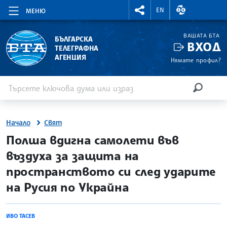
RIGHTMENU.SOCIAL
ВАЛУТНИ КУР
EN
МЕНЮ
ВАШАТА БТА
БЪЛГАРСКА
ВХОД
ТЕЛЕГРАФНА
АГЕНЦИЯ
Нямате профил?
Въведете ключова дума или израз
Търсене
ТЪРСЕН
Начало
Свят
site.bta
Полша вдигна самолети във
въздуха за защита на
пространството си след ударите
на Русия по Украйна
ИВО ТАСЕВ