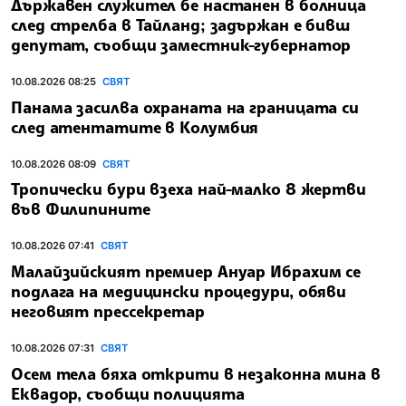
Държавен служител бе настанен в болница
след стрелба в Тайланд; задържан е бивш
депутат, съобщи заместник-губернатор
10.08.2026 08:25
СВЯТ
Панама засилва охраната на границата си
след атентатите в Колумбия
10.08.2026 08:09
СВЯТ
Тропически бури взеха най-малко 8 жертви
във Филипините
10.08.2026 07:41
СВЯТ
Малайзийският премиер Ануар Ибрахим се
подлага на медицински процедури, обяви
неговият прессекретар
10.08.2026 07:31
СВЯТ
Осем тела бяха открити в незаконна мина в
Еквадор, съобщи полицията