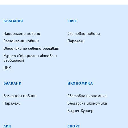
БЪЛГАРСКА ТЕЛЕГРАФНА АГЕНЦИЯ
БЪЛГАРИЯ
СВЯТ
Национални новини
Световни новини
Регионални новини
Паралели
Общинските съвети решават
Куриер (Официални актове и
съобщения)
ЦИК
БАЛКАНИ
ИКОНОМИКА
Балкански новини
Световна икономика
Паралели
Българска икономика
Бизнес Куриер
ЛИК
СПОРТ