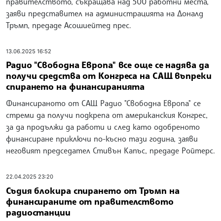
правителството, съкращава над 500 работни места,
заяви представител на администрацията на Доналд
Тръмп, предаде Асошиейтед прес.
13.06.2025 16:52
Радио "Свободна Европа" все още се надява да
получи средства от Конгреса на САЩ въпреки
спирането на финансиранията
Финансираното от САЩ Радио "Свободна Европа" се
стреми да получи подкрепа от американския Конгрес,
за да продължи да работи и след като одобреното
финансиране приключи по-късно тази година, заяви
неговият председател Стивън Кaпъс, предаде Ройтерс.
22.04.2025 23:20
Съдия блокира спирането от Тръмп на
финансираните от правителството
радиостанции