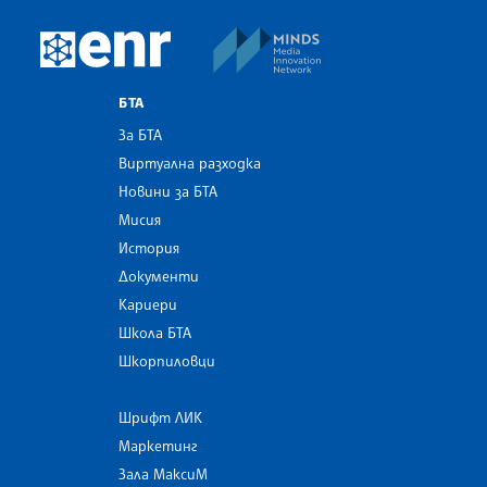
MINDS Media Innovatio
European Newsroom
БТА
За БТА
Виртуална разходка
Новини за БТА
Мисия
История
Документи
Кариери
Школа БТА
Шкорпиловци
Шрифт ЛИК
Маркетинг
Зала МаксиМ