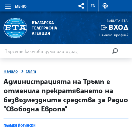
RIGHTMENU.SOCIAL
ВАЛУТНИ КУР
EN
МЕНЮ
ВАШАТА БТА
БЪЛГАРСКА
ВХОД
ТЕЛЕГРАФНА
АГЕНЦИЯ
Нямате профил?
Въведете ключова дума или израз
Търсене
ТЪРСЕН
Начало
Свят
site.bta
Администрацията на Тръмп е
отменила прекратяването на
безвъзмездните средства за Радио
"Свободна Европа"
ПЛАМЕН ЙОТИНСКИ