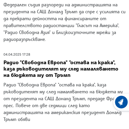
Федерален съдия разпореди на администрацията на
президента на САЩ Доналд Тръмп да спре с усилията си
да прекрати дейността на финансираните от
правителството радиостанции "Гласът на Америка",
"Радио Свободна Азия" и Близкоизточните мрежи за
радиоразпръскване.
04.04.2025 17:28
Радио "Свободна Европа" "остава на крака",
каза ръководителят му след намаляването
на бюджета му от Тръмп
Радио "Свободна Европа" "остава на крака", каза
ръководителят му след намаляването на бюджета му
от президента на САЩ Доналд Тръмп, предаде Франс
ХРОНО
прес. Повече от две седмици след като
администрацията на американския президент Доналд
Тръмп обяви