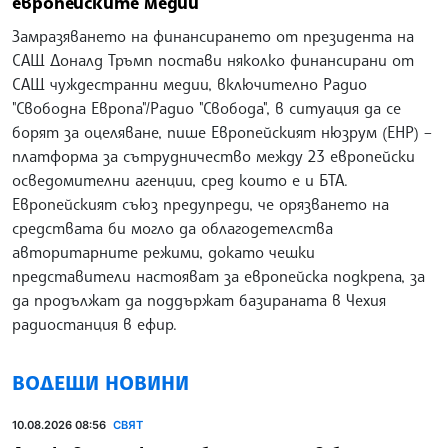
европейските медии
Замразяването на финансирането от президента на
САЩ Доналд Тръмп постави няколко финансирани от
САЩ чуждестранни медии, включително Радио
"Свободна Европа"/Радио "Свобода", в ситуация да се
борят за оцеляване, пише Европейският нюзрум (ЕНР) –
платформа за сътрудничество между 23 европейски
осведомителни агенции, сред които е и БТА.
Европейският съюз предупреди, че орязването на
средствата би могло да облагодетелства
авторитарните режими, докато чешки
представители настояват за европейска подкрепа, за
да продължат да поддържат базираната в Чехия
радиостанция в ефир.
ВОДЕЩИ НОВИНИ
10.08.2026 08:56
СВЯТ