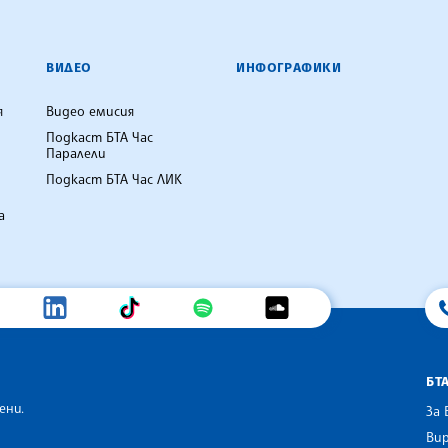
ВИДЕО
ИНФОГРАФИКИ
я
Видео емисия
Подкаст БТА Час
Паралели
Подкаст БТА Час ЛИК
а
БТ
ени.
За 
Вир