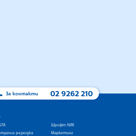
02 9262 210
За контакти
А
БТА
Шрифт ЛИК
туална разходка
Маркетинг