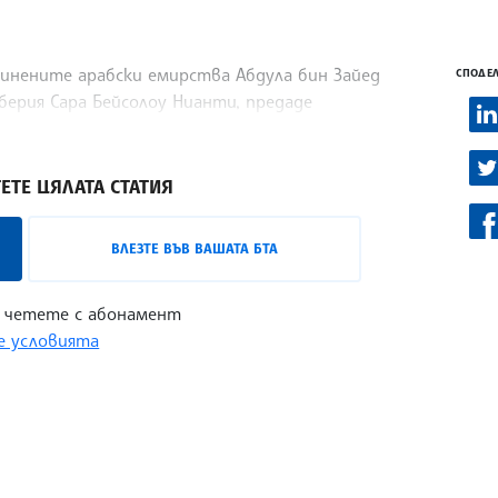
нените арабски емирства Абдула бин Зайед
СПОДЕЛ
ерия Сара Бейсолоу Нианти, предаде
ЕТЕ ЦЯЛАТА СТАТИЯ
ВЛЕЗТЕ ВЪВ ВАШАТА БТА
 четете с абонамент
 условията