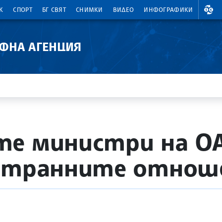
ВАЛ
К
СПОРТ
БГ СВЯТ
СНИМКИ
ВИДЕО
ИНФОГРАФИКИ
АФНА АГЕНЦИЯ
е министри на ОА
устранните отнош