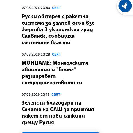
ХРОНО
07.08.2026 23:50
СВЯТ
Руски обстрел с ракетна
система за залпов огън взе
жертва в украинския град
Славянск, съобщиха
местните власти
07.08.2026 23:28
СВЯТ
МОНЦАМЕ: Монголските
авиолинии и "Боинг“
разширяват
сътрудничеството си
07.08.2026 23:19
СВЯТ
Зеленски благодари на
Сената на САЩ за приетия
пакет от нови санкции
срещу Русия