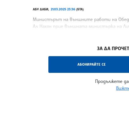
АБУ ДАБИ,
21.03.2025 23:36
(БТА)
Министърът на външните работи на Обеди
Ал Нахян прие външната министърка на Либ
новинарската агенция на ОАЕ - УАМ.
/ИТ/
ЗА ДА ПРОЧЕТ
АБОНИРАЙТЕ СЕ
Продължете да
Вижте