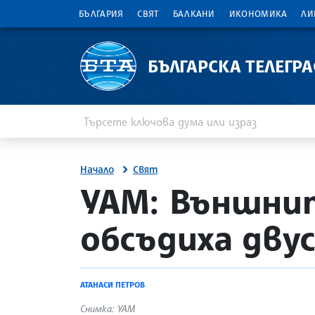
БЪЛГАРИЯ
СВЯТ
БАЛКАНИ
ИКОНОМИКА
ЛИ
БЪЛГАРСКА ТЕЛЕГР
Въведете ключова дума или израз
Търсене
Начало
Свят
site.bta
УАМ: Външнит
обсъдиха дв
АТАНАСИ ПЕТРОВ
Снимка: УАМ