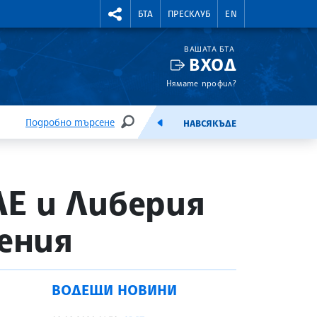
УТНИ КУРСОВЕ
RIGHTMENU.SOCIAL
БТА
ПРЕСКЛУБ
EN
ВАШАТА БТА
ВХОД
Нямате профил?
Подробно търсене
НАВСЯКЪДЕ
ТЪРСЕНЕ
ЕМИСИЯ
Е и Либерия
ения
ВОДЕЩИ НОВИНИ