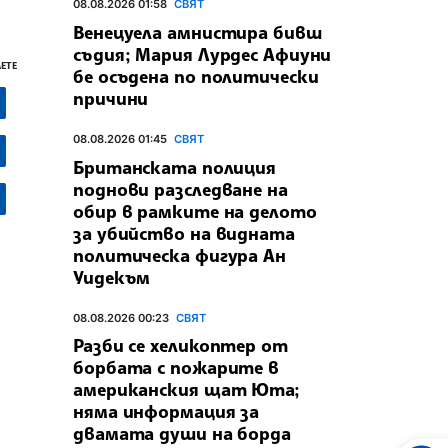
08.08.2026 01:58
СВЯТ
Венецуела амнистира бивш
съдия; Мария Лурдес Афиуни
ЕТЕ
бе осъдена по политически
причини
08.08.2026 01:45
СВЯТ
Британската полиция
поднови разследване на
обир в рамките на делото
за убийство на видната
политическа фигура Ан
Уидекъм
08.08.2026 00:23
СВЯТ
Разби се хеликоптер от
борбата с пожарите в
американския щат Юта;
няма информация за
двамата души на борда