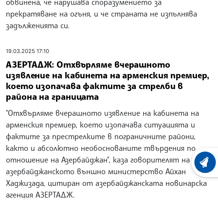
обвинена, че нарушава споразумението за
прекратяване на огъня, и че страната не изпълнява
задълженията си.
19.03.2025 17:10
АЗЕРТАДЖ: Отхвърляме вчерашното
изявление на кабинета на арменския премиер,
което изопачава фактите за стрелби в
района на границата
"Отхвърляме вчерашното изявление на кабинета на
арменския премиер, което изопачава ситуацията и
фактите за престрелките в пограничните райони,
както и абсолютно необоснованите твърдения по
отношение на Азербайджан", каза говорителят на
ХРОНО
азербайджанското външно министерство Айхан
Хаджизада, цитиран от азербайджанската новинарска
агенция АЗЕРТАДЖ.