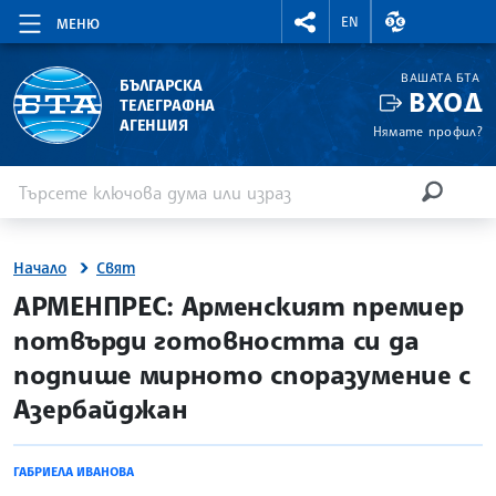
RIGHTMENU.SOCIAL
ВАЛУТНИ КУР
EN
МЕНЮ
ВАШАТА БТА
БЪЛГАРСКА
ВХОД
ТЕЛЕГРАФНА
АГЕНЦИЯ
Нямате профил?
Въведете ключова дума или израз
Търсене
ТЪРСЕН
Начало
Свят
site.bta
АРМЕНПРЕС: Арменският премиер
потвърди готовността си да
подпише мирното споразумение с
Азербайджан
ГАБРИЕЛА ИВАНОВА