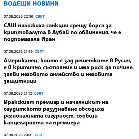
ВОДЕЩИ НОВИНИ
07.08.2026 22:36
СВЯТ
САЩ наложиха санкции срещу борса за
криптовалута в Дубай по обвинения, че е
подпомагала Иран
07.08.2026 21:59
СВЯТ
Американец, който е зад решетките в Русия,
е в критично състояние и има риск да почине,
заяви неговото семейство и неговите
защитници
07.08.2026 21:12
СВЯТ
Иракският премиер и началникът на
саудитското разузнаване обсъдиха
регионалната сигурност, съобщи
канцеларията на премиера
07.08.2026 20:31
СВЯТ