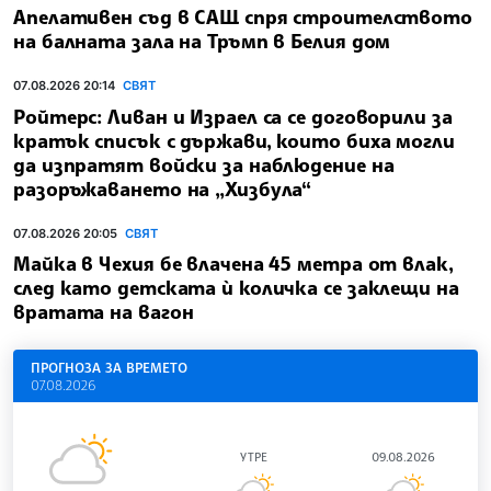
Апелативен съд в САЩ спря строителството
на балната зала на Тръмп в Белия дом
07.08.2026 20:14
СВЯТ
Ройтерс: Ливан и Израел са се договорили за
кратък списък с държави, които биха могли
да изпратят войски за наблюдение на
разоръжаването на „Хизбула“
07.08.2026 20:05
СВЯТ
Майка в Чехия бе влачена 45 метра от влак,
след като детската ѝ количка се заклещи на
вратата на вагон
ПРОГНОЗА ЗА ВРЕМЕТО
07.08.2026
УТРЕ
09.08.2026