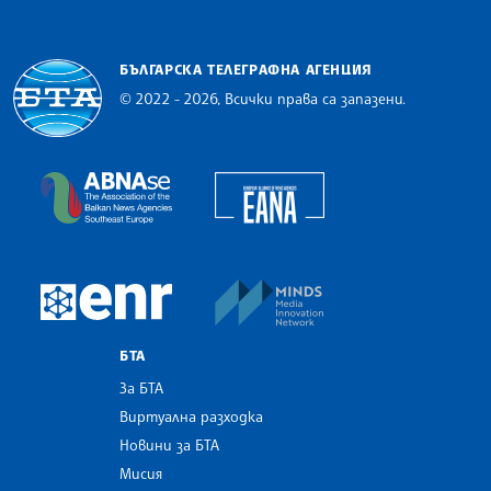
БЪЛГАРСКА ТЕЛЕГРАФНА АГЕНЦИЯ
© 2022 - 2026, Всички права са запазени.
Българска телеграфна агенция
European Alliance of N
The Assocoation of the Balkan News Agencies S
MINDS Media Innovatio
European Newsroom
БТА
За БТА
Виртуална разходка
Новини за БТА
Мисия