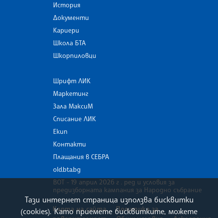
История
Документи
Кариери
Школа БТА
Шкорпиловци
Шрифт ЛИК
Маркетинг
Зала МаксиМ
Списание ЛИК
Екип
Контакти
Плащания в СЕБРА
old.bta.bg
ВОТ - 19 април 2026 г . ред и условия за
предизборната кампания за Народно събрание
Тази интернет страница използва бисквитки
Карта на сайта
Политика за
(cookies). Като приемете бисквитките, можете